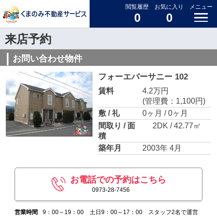
閲覧履歴
お気に入り
メニュー
0
0
来店予約
お問い合わせ物件
フォーエバーサニー 102
賃料
4.2万円
(管理費：1,100円)
敷 / 礼
0ヶ月 / 0ヶ月
間取り / 面
2DK / 42.77㎡
積
築年月
2003年 4月
お電話での予約はこちら
0973-28-7456
営業時間
9：00～19：00 土日9：00～17：00 スタッフ2名で運営