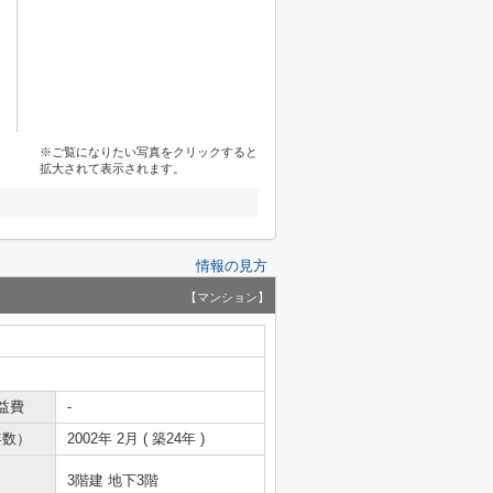
※ご覧になりたい写真をクリックすると
拡大されて表示されます。
情報の見方
【マンション】
益費
-
年数）
2002年 2月 ( 築24年 )
3階建 地下3階