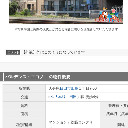
※写真や図と実際の現状とが異なる場合は現状を優先させていただきます
【外観】外はこのようになっています
コメント
パルデンス・エコノⅠ
の物件概要
所在地
大分県
日田市
田島
１丁目7-50
久大本線
「
日田
」駅 徒歩4分
交通
賃料
-
管理費・共
面積
-
築年月（築
マンション / 鉄筋コンクリー
種別/構造
階建
ト