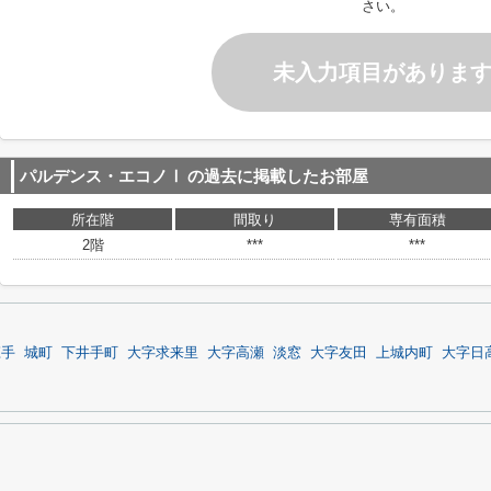
さい。
未入力項目がありま
パルデンス・エコノⅠ
の過去に掲載したお部屋
所在階
間取り
専有面積
2階
***
***
庄手
城町
下井手町
大字求来里
大字高瀬
淡窓
大字友田
上城内町
大字日