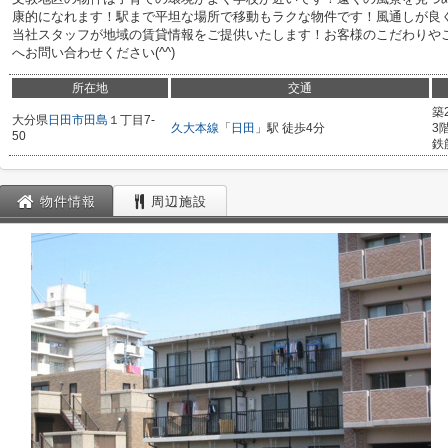
康的になれます！駅まで平坦な場所で移動もラクな物件です！風通しが良
当社スタッフが地域の賃貸情報をご提供いたします！お客様のこだわりや
へお問い合わせください(^^)
所在地
交通
築
大分県
日田市
田島
１丁目7-
久大本線
「
日田
」駅 徒歩4分
3
50
鉄
物件情報
周辺施設