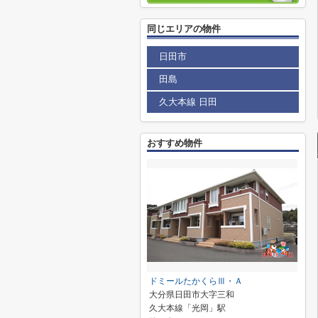
同じエリアの物件
日田市
田島
久大本線 日田
おすすめ物件
ドミールたかくらⅢ・Ａ
大分県日田市大字三和
久大本線「光岡」駅