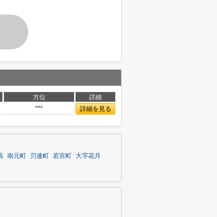
す
方位
詳細
***
詳細を見る
高
南元町
刃連町
若宮町
大字花月