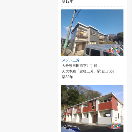
築12年
メゾン三芳
大分県日田市下井手町
久大本線「豊後三芳」駅 徒歩6分
築38年