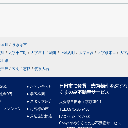
小国町
/
うきは市
渡里
/
大字十二町
/
大字庄手
/
城町
/
上城内町
/
大字日高
/
大字求来里
/
大字
彦山線
後三芳
/
夜明
/
恵良
/
筑後大石
日田市で賃貸・売買物件を探すな
築浅
お問い合わせ
くまのみ不動産サービス
礼金0円
学区検索
可
スタッフ紹介
大分県日田市大字渡里9-1
・マンション
お客様の声
TEL:0973-28-7456
周辺施設検索
FAX:0973-28-7458
Copyright(c) くまのみ不動産サービス