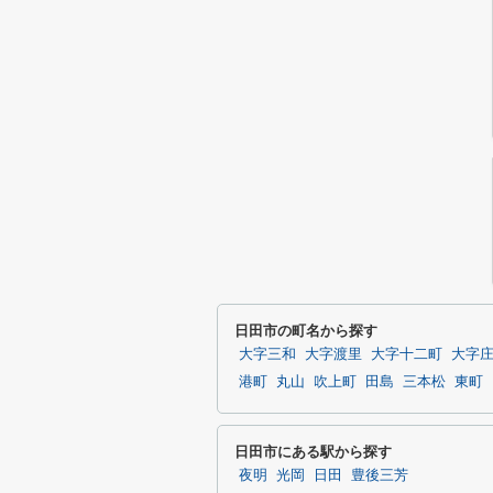
日田市の町名から探す
大字三和
大字渡里
大字十二町
大字
港町
丸山
吹上町
田島
三本松
東町
日田市にある駅から探す
夜明
光岡
日田
豊後三芳