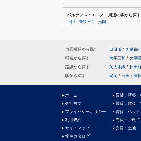
パルデンス・エコノⅠ周辺の駅から探す
日田
豊後三芳
光岡
市区町村から探す
日田市
/
阿蘇郡
町名から探す
大字三和
/
大字
路線から探す
久大本線
/
日田
駅から探す
光岡
/
日田
/
豊
ホーム
賃貸：新築・
会社概要
賃貸：敷金・
プライバシーポリシー
賃貸：ペット
利用規約
売買：戸建て
サイトマップ
売買：土地
物件カタログ