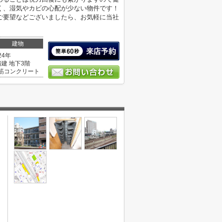
く、湿気やカビの心配が少ない物件です！
ご要望などございましたら、お気軽に当社
建物
24年
階建 地下3階
筋コンクリート