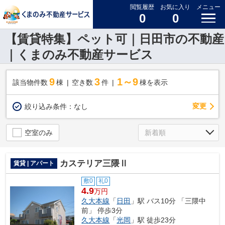
閲覧履歴
お気に入り
メニュー
0
0
【賃貸特集】ペット可｜日田市の不動産
｜くまのみ不動産サービス
9
3
1～9
該当物件数
棟
空き数
件
棟を表示
変更
絞り込み条件：
なし
空室のみ
カステリア三隈Ⅱ
賃貸 | アパート
敷0
礼0
4.9
万円
久大本線
「
日田
」駅 バス10分 「三隈中
前」 停歩3分
久大本線
「
光岡
」駅 徒歩23分