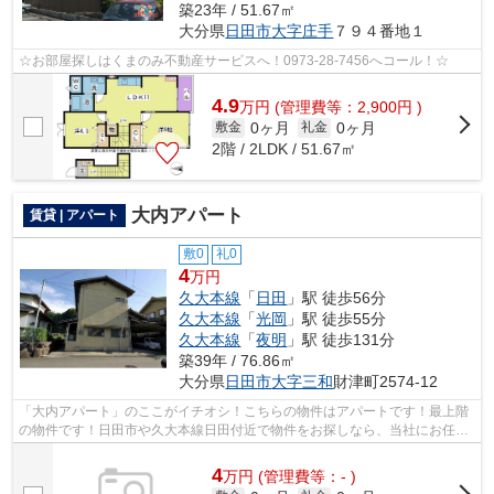
築23年 / 51.67㎡
大分県
日田市
大字庄手
７９４番地１
☆お部屋探しはくまのみ不動産サービスへ！0973-28-7456へコール！☆
4.9
万
円
(管理費等：2,900円 )
0ヶ月
0ヶ月
敷金
礼金
2階 / 2LDK / 51.67㎡
大内アパート
賃貸 | アパート
敷0
礼0
4
万円
久大本線
「
日田
」駅 徒歩56分
久大本線
「
光岡
」駅 徒歩55分
久大本線
「
夜明
」駅 徒歩131分
築39年 / 76.86㎡
大分県
日田市
大字三和
財津町2574-12
「大内アパート」のここがイチオシ！こちらの物件はアパートです！最上階
の物件です！日田市や久大本線日田付近で物件をお探しなら、当社にお任せ
ください！当社では、お客様のニーズ...
4
万
円
(管理費等：- )