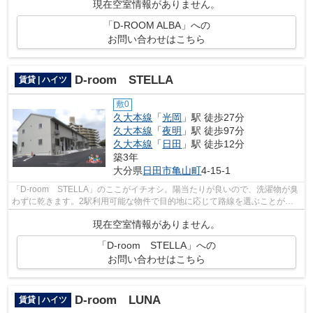
現在空室情報がありません。
「D-ROOM ALBA」への
お問い合わせはこちら
D-room STELLA
賃貸 | ハイツ
敷0
久大本線
「
光岡
」駅 徒歩27分
久大本線
「
夜明
」駅 徒歩97分
久大本線
「
日田
」駅 徒歩12分
築3年
大分県
日田市
亀山町
4-15-1
「D-room STELLA」のここがイチオシ。陽当たりが良いので、洗濯物が臭
わずに乾きます。2駅利用可能な物件で目的地に応じて路線を選ぶことがで
きます。日田市エリアにある賃貸情報のこ...
現在空室情報がありません。
「D-room STELLA」への
お問い合わせはこちら
D-room LUNA
賃貸 | ハイツ