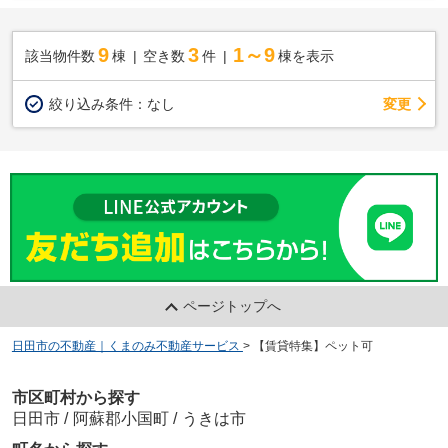
9
3
1～9
該当物件数
棟
空き数
件
棟を表示
変更
絞り込み条件：
なし
ページトップへ
日田市の不動産｜くまのみ不動産サービス
>
【賃貸特集】ペット可
市区町村から探す
日田市
/
阿蘇郡小国町
/
うきは市