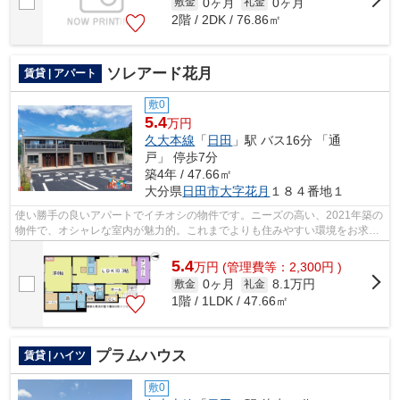
0ヶ月
0ヶ月
敷金
礼金
2階 / 2DK / 76.86㎡
ソレアード花月
賃貸 | アパート
敷0
5.4
万円
久大本線
「
日田
」駅 バス16分 「通
戸」 停歩7分
築4年 / 47.66㎡
大分県
日田市
大字花月
１８４番地１
使い勝手の良いアパートでイチオシの物件です。ニーズの高い、2021年築の
物件で、オシャレな室内が魅力的。これまでよりも住みやすい環境をお求め
の方へ。ぜひ当社から物件をお選び下...
5.4
万
円
(管理費等：2,300円 )
0ヶ月
8.1万円
敷金
礼金
1階 / 1LDK / 47.66㎡
プラムハウス
賃貸 | ハイツ
敷0