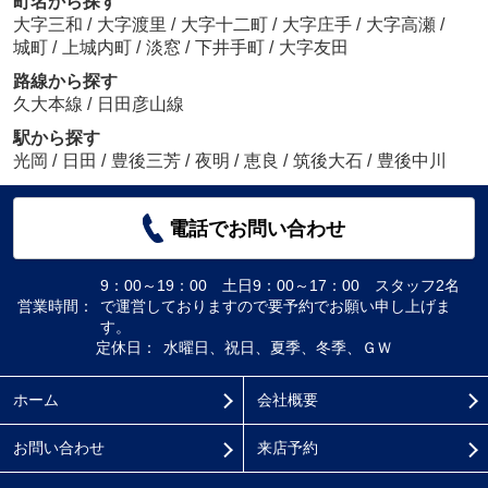
町名から探す
大字三和
/
大字渡里
/
大字十二町
/
大字庄手
/
大字高瀬
/
城町
/
上城内町
/
淡窓
/
下井手町
/
大字友田
路線から探す
久大本線
/
日田彦山線
駅から探す
光岡
/
日田
/
豊後三芳
/
夜明
/
恵良
/
筑後大石
/
豊後中川
電話でお問い合わせ
9：00～19：00 土日9：00～17：00 スタッフ2名
営業時間：
で運営しておりますので要予約でお願い申し上げま
す。
定休日：
水曜日、祝日、夏季、冬季、ＧＷ
ホーム
会社概要
お問い合わせ
来店予約