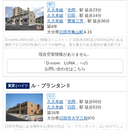
敷0
久大本線
「
光岡
」駅 徒歩23分
久大本線
「
日田
」駅 徒歩14分
久大本線
「
豊後三芳
」駅 徒歩36分
築4年
大分県
日田市
亀山町
4-15
D-roomLUNAの詳しい情報◎ミニストップ 日田本庄町店が343m以内にある
物件です◎2022年築のコチラの物件は、落ち着きのある室内が魅力的です◎
駅が周辺に2つあるので行動範囲が広がります...
現在空室情報がありません。
「D-room LUNA 」への
お問い合わせはこちら
ル・プランタンⅡ
賃貸 | ハイツ
礼0
久大本線
「
光岡
」駅 徒歩50分
久大本線
「
日田
」駅 徒歩53分
築16年
大分県
日田市
大字三和
970
日田市周辺にある物件をお求めの方は「ル・プランタンⅡ」はいかがでしょ