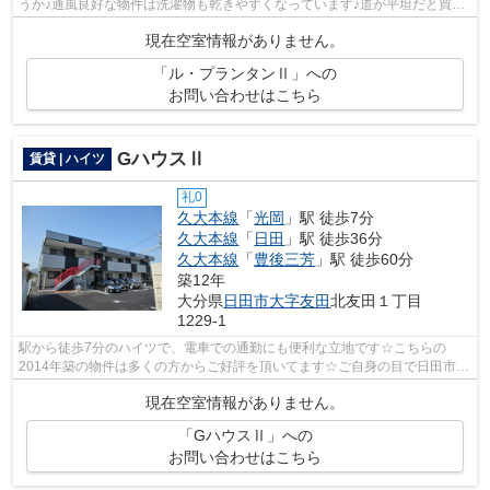
うか♪通風良好な物件は洗濯物も乾きやすくなっています♪道が平坦だと買い
物も快適にできますね♪敷地内には使い...
現在空室情報がありません。
「ル・プランタンⅡ」への
お問い合わせはこちら
GハウスⅡ
賃貸 | ハイツ
礼0
久大本線
「
光岡
」駅 徒歩7分
久大本線
「
日田
」駅 徒歩36分
久大本線
「
豊後三芳
」駅 徒歩60分
築12年
大分県
日田市
大字友田
北友田１丁目
1229-1
駅から徒歩7分のハイツで、電車での通勤にも便利な立地です☆こちらの
2014年築の物件は多くの方からご好評を頂いてます☆ご自身の目で日田市の
物件をご覧になりたいなら、くまのみ不動産...
現在空室情報がありません。
「GハウスⅡ」への
お問い合わせはこちら