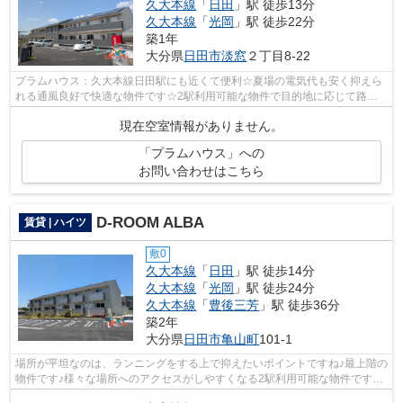
久大本線
「
日田
」駅 徒歩13分
久大本線
「
光岡
」駅 徒歩22分
築1年
大分県
日田市
淡窓
２丁目8-22
プラムハウス：久大本線日田駅にも近くて便利☆夏場の電気代も安く抑えら
れる通風良好で快適な物件です☆2駅利用可能な物件で目的地に応じて路線
を選ぶことができます☆移動距離が短くて...
現在空室情報がありません。
「プラムハウス」への
お問い合わせはこちら
D-ROOM ALBA
賃貸 | ハイツ
敷0
久大本線
「
日田
」駅 徒歩14分
久大本線
「
光岡
」駅 徒歩24分
久大本線
「
豊後三芳
」駅 徒歩36分
築2年
大分県
日田市
亀山町
101-1
場所が平坦なのは、ランニングをする上で抑えたいポイントですね♪最上階の
物件です♪様々な場所へのアクセスがしやすくなる2駅利用可能な物件です♪
敷地内ごみ置き場は、ごみを捨てる手...