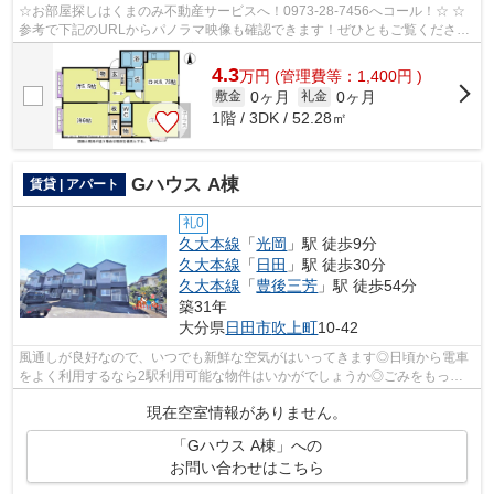
☆お部屋探しはくまのみ不動産サービスへ！0973-28-7456へコール！☆ ☆
参考で下記のURLからパノラマ映像も確認できます！ぜひともご覧くださ
い。☆ クローバーB棟102号室 パノラマ写真流...
4.3
万
円
(管理費等：1,400円 )
0ヶ月
0ヶ月
敷金
礼金
1階 / 3DK / 52.28㎡
Gハウス A棟
賃貸 | アパート
礼0
久大本線
「
光岡
」駅 徒歩9分
久大本線
「
日田
」駅 徒歩30分
久大本線
「
豊後三芳
」駅 徒歩54分
築31年
大分県
日田市
吹上町
10-42
風通しが良好なので、いつでも新鮮な空気がはいってきます◎日頃から電車
をよく利用するなら2駅利用可能な物件はいかがでしょうか◎ごみをもって
歩く距離を少なくしたい方におすすめした...
現在空室情報がありません。
「Gハウス A棟」への
お問い合わせはこちら