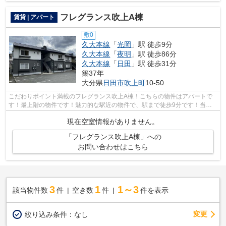
フレグランス吹上A棟
賃貸 | アパート
敷0
久大本線
「
光岡
」駅 徒歩9分
久大本線
「
夜明
」駅 徒歩86分
久大本線
「
日田
」駅 徒歩31分
築37年
大分県
日田市
吹上町
10-50
こだわりポイント満載のフレグランス吹上A棟！こちらの物件はアパートで
す！最上階の物件です！魅力的な駅近の物件で、駅まで徒歩9分です！当社
スタッフが地域の賃貸情報をご提供いた...
現在空室情報がありません。
「フレグランス吹上A棟」への
お問い合わせはこちら
3
1
1～3
該当物件数
件
空き数
件
件を表示
変更
絞り込み条件：
なし