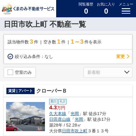
閲覧履歴
お気に入り
メニュー
0
0
日田市吹上町 不動産一覧
3
1
1～3
該当物件数
件
空き数
件
件を表示
変更
絞り込み条件：
なし
空室のみ
クローバーＢ
賃貸 | アパート
敷0
礼0
4.3
万円
久大本線
「
光岡
」駅 徒歩17分
日田彦山線
「
光岡
」駅 徒歩17分
築28年 / 52.28㎡
大分県
日田市
吹上町
３番１３号