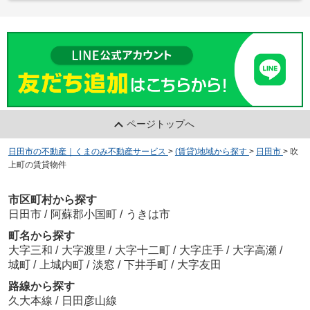
ページトップへ
日田市の不動産｜くまのみ不動産サービス
>
(賃貸)地域から探す
>
日田市
>
吹
上町の賃貸物件
市区町村から探す
日田市
/
阿蘇郡小国町
/
うきは市
町名から探す
大字三和
/
大字渡里
/
大字十二町
/
大字庄手
/
大字高瀬
/
城町
/
上城内町
/
淡窓
/
下井手町
/
大字友田
路線から探す
久大本線
/
日田彦山線