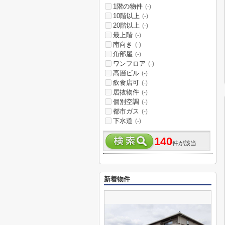
1階の物件
(-)
10階以上
(-)
20階以上
(-)
最上階
(-)
南向き
(-)
角部屋
(-)
ワンフロア
(-)
高層ビル
(-)
飲食店可
(-)
居抜物件
(-)
個別空調
(-)
都市ガス
(-)
下水道
(-)
140
件が該当
新着物件