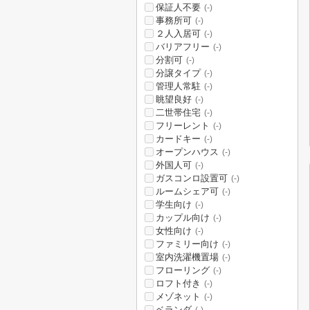
保証人不要
(-)
事務所可
(-)
２人入居可
(-)
バリアフリー
(-)
分割可
(-)
分譲タイプ
(-)
管理人常駐
(-)
眺望良好
(-)
二世帯住宅
(-)
フリーレント
(-)
カードキー
(-)
オープンハウス
(-)
外国人可
(-)
ガスコンロ設置可
(-)
ルームシェア可
(-)
学生向け
(-)
カップル向け
(-)
女性向け
(-)
ファミリー向け
(-)
室内洗濯機置場
(-)
フローリング
(-)
ロフト付き
(-)
メゾネット
(-)
ベランダ