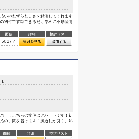
払いのわずらわしさを解消してくれます
の物件です◎できるだけ早めに不動産情
面積
詳細
検討リスト
50.27㎡
詳細を見る
追加する
－１
バー！こちらの物件はアパートです！初
払の手間を省けます！風通しが良く、熱
面積
詳細
検討リスト