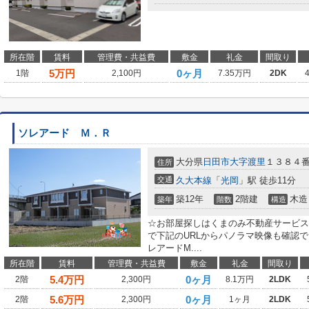
所在階
賃料
管理費・共益費
敷金
礼金
間取り
5
万円
0ヶ月
1階
2,100円
7.35万円
2DK
ソレアード Ｍ．Ｒ
大分県
日田市
大字渡里
１３８４
住所
交通
久大本線
「
光岡
」駅 徒歩11分
築12年
2階建
木造
築年
階数
構造
☆お部屋探しはくまのみ不動産サービスへ！0
で下記のURLからパノラマ映像も確認
レアードM....
所在階
賃料
管理費・共益費
敷金
礼金
間取り
5.4
万円
0ヶ月
2階
2,300円
8.1万円
2LDK
5.6
万円
0ヶ月
2階
2,300円
1ヶ月
2LDK