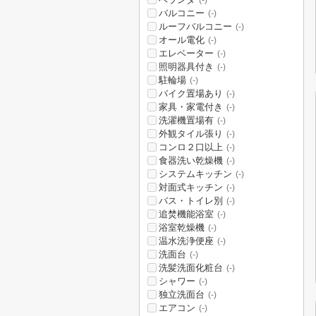
(-)
バルコニー
(-)
ルーフバルコニー
(-)
オール電化
(-)
エレベーター
(-)
照明器具付き
(-)
駐輪場
(-)
バイク置場あり
(-)
家具・家電付き
(-)
洗濯機置場有
(-)
外観タイル張り
(-)
コンロ２口以上
(-)
食器洗い乾燥機
(-)
システムキッチン
(-)
対面式キッチン
(-)
バス・トイレ別
(-)
追焚機能浴室
(-)
浴室乾燥機
(-)
温水洗浄便座
(-)
洗面台
(-)
洗髪洗面化粧台
(-)
シャワー
(-)
独立洗面台
(-)
エアコン
(-)