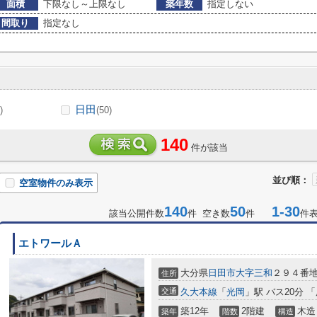
面積
下限なし～上限なし
築年数
指定しない
間取り
指定なし
日田
)
(50)
140
件が該当
並び順：
空室物件のみ表示
140
50
1-30
該当公開件数
件 空き数
件
件
エトワールＡ
大分県
日田市
大字三和
２９４番
住所
交通
久大本線
「
光岡
」駅 バス20分 
築12年
2階建
木造
築年
階数
構造