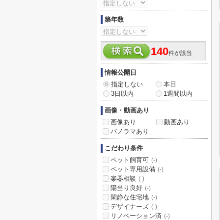
築年数
140
件が該当
情報公開日
指定しない
本日
3日以内
1週間以内
画像・動画あり
画像あり
動画あり
パノラマあり
こだわり条件
ペット飼育可
(-)
ペット専用設備
(-)
楽器相談
(-)
陽当り良好
(-)
閑静な住宅地
(-)
デザイナーズ
(-)
リノベーション済
(-)