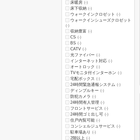
床暖房
(-)
床下収納
(-)
ウォークインクロゼット
(-)
ウォークインシューズクロゼット
(-)
収納豊富
(-)
CS
(-)
BS
(-)
CATV
(-)
光ファイバー
(-)
インターネット対応
(-)
オートロック
(-)
TVモニタ付インターホン
(-)
宅配ボックス
(-)
24時間緊急通報システム
(-)
ディンプルキー
(-)
防犯カメラ
(-)
24時間有人管理
(-)
フロントサービス
(-)
24時間ゴミ出し可
(-)
住戸内覧可能
(-)
コンシェルジュサービス
(-)
駐車場あり
(-)
2階以上
(-)