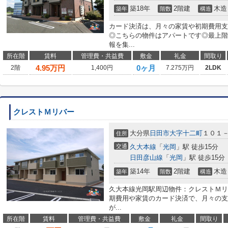
築18年
2階建
木造
築年
階数
構造
カード決済は、月々の家賃や初期費用支
◎こちらの物件はアパートです◎最上階
報を集...
所在階
賃料
管理費・共益費
敷金
礼金
間取り
4.95
万円
0ヶ月
2階
1,400円
7.275万円
2LDK
クレストＭリバー
大分県
日田市
大字十二町
１０１
住所
交通
久大本線
「
光岡
」駅 徒歩15分
日田彦山線
「
光岡
」駅 徒歩15分
築14年
2階建
木造
築年
階数
構造
久大本線光岡駅周辺物件：クレストＭリ
期費用や家賃のカード決済で、月々の支
が...
所在階
賃料
管理費・共益費
敷金
礼金
間取り