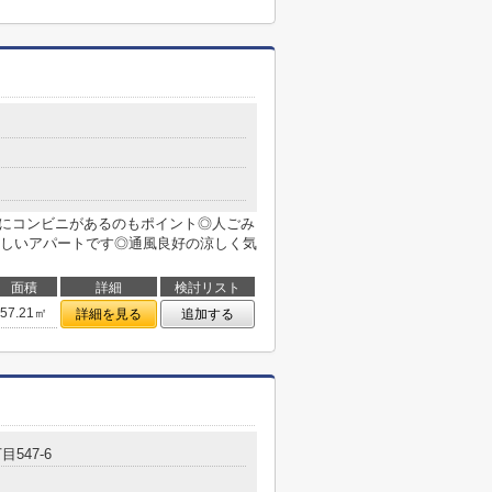
１
場にコンビニがあるのもポイント◎人ごみ
しいアパートです◎通風良好の涼しく気
面積
詳細
検討リスト
57.21㎡
詳細を見る
追加する
547-6