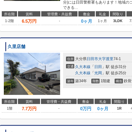
分)には日田警察署もあります！地域の
できる...
所在階
賃料
管理費・共益費
敷金
礼金
間取り
6.5
万円
0ヶ月
1-2階
-
1ヶ月
3LDK
7
久里店舗
大分県
日田市
大字渡里
74-1
住所
交通
久大本線
「
日田
」駅 徒歩31分
久大本線
「
光岡
」駅 徒歩25分
築34年
1階建
鉄骨
築年
階数
構造
所在階
賃料
管理費・共益費
敷金
礼金
間取り
7.7
万円
0万円
0ヶ月
1階
-
1R