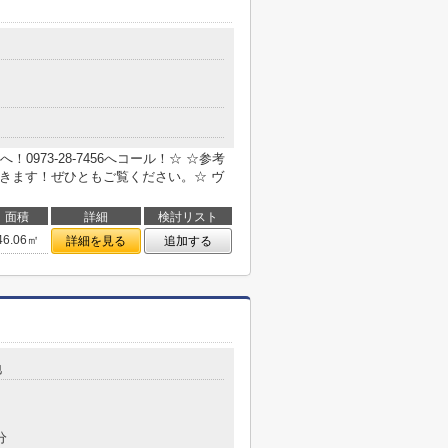
１
973-28-7456へコール！☆ ☆参考
できます！ぜひともご覧ください。☆ ヴ
面積
詳細
検討リスト
46.06㎡
詳細を見る
追加する
地
分