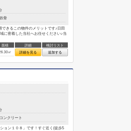
分
鉄骨
用できるこの物件のメリットです♪日田
域に密着した当社へお任せください♪当
面積
詳細
検討リスト
26.30㎡
詳細を見る
追加する
分
コンクリート
ション１０８」です！すぐ近く(徒歩5