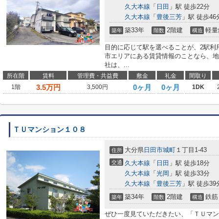
久大本線
「
日田
」駅 徒歩22分
久大本線
「
豊後三芳
」駅 徒歩46
築33年
2階建
軽量
築年
階数
構造
目的に応じて駅を選べることが、2駅利
市エリアにある賃貸情報のことなら、地
社は、...
所在階
賃料
管理費・共益費
敷金
礼金
間取り
3.5
万円
0ヶ月
0ヶ月
1階
3,500円
1DK
ＴＵマンション１０８
大分県
日田市
城町
１丁目1-43
住所
交通
久大本線
「
日田
」駅 徒歩18分
久大本線
「
光岡
」駅 徒歩33分
久大本線
「
豊後三芳
」駅 徒歩39
築34年
2階建
鉄筋
築年
階数
構造
ぜひ一度見ていただきたい、「ＴＵマン