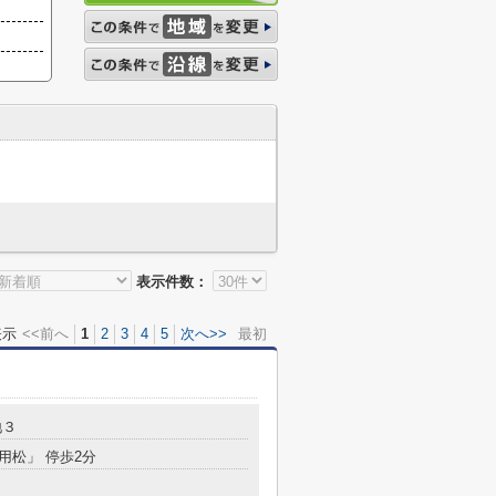
表示件数：
表示
<<前へ
1
2
3
4
5
次へ>>
最初
地３
「用松」 停歩2分