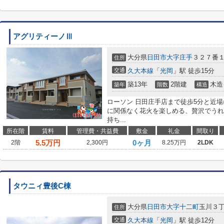
アグリティーノⅢ
大分県
日田市
大字庄手
３２７番
住所
交通
久大本線
「
光岡
」駅 徒歩15分
築13年
2階建
木造
築年
階数
構造
ローソン 日田庄手店まで徒歩5分と近
に関係なく花火を楽しめる、贅沢でうれ
持ち...
所在階
賃料
管理費・共益費
敷金
礼金
間取り
5.5
万円
0ヶ月
2階
2,300円
8.25万円
2LDK
タウニィ豊後C棟
大分県
日田市
大字十二町
玉川３丁目
住所
交通
久大本線
「
光岡
」駅 徒歩12分