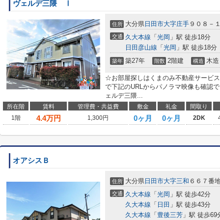
ヴェルデ三隈 Ⅰ
大分県
日田市
大字庄手
９０８－
住所
交通
久大本線
「
光岡
」駅 徒歩18分
日田彦山線
「
光岡
」駅 徒歩18分
築27年
2階建
木造
築年
階数
構造
☆お部屋探しはくまのみ不動産サービスへ！0
で下記のURLからパノラマ映像も確認
ェルデ三隈...
所在階
賃料
管理費・共益費
敷金
礼金
間取り
4.4
万円
0ヶ月
0ヶ月
1階
1,300円
2DK
オアシスＢ
大分県
日田市
大字三和
６６７番
住所
交通
久大本線
「
光岡
」駅 徒歩42分
久大本線
「
日田
」駅 徒歩43分
久大本線
「
豊後三芳
」駅 徒歩69