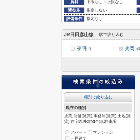
賃料
下限なし～上限なし
駅徒歩
指定しない
設備条件
指定なし
JR日田彦山線
駅で絞り込む
夜明
光岡
(2)
(50
種別で絞り込む
現在の種別
賃貸,店舗(賃貸),事務所(賃貸),土地(賃
貸),住宅以外建物全部,駐車場
アパート
マンション
一戸建て