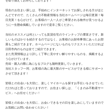
を取り揃えてお待ちしております！
現在のお住まい探しは、手始めにインターネットでお探しされる方がほと
んどですので、たくさんの不動産情報を当社ホームページは毎日更新！毎
日充実！を心がけて、お客様の一人一人がご希望される物件が見つかるよ
うに一生懸命掲載していますので是非ご覧ください。
当社のオススメは何といっても賃貸住宅のラインナップの豊富さです。新
しいものばかりを紹介するのではなく、お客様のお財布事情にあったお部
屋もご紹介できます。ホームページにないものもリクエストいただければ
日田市内のものは全てご紹介できます。
また売買情報はより詳しく丁寧に見やすい解りやすいものを、掲載するよ
う心がけています。
売却・購入の際に為になるブログも随時更新していきます。
当社スタッフ一同、お客様の為に最大限のサービスができる様にサポート
させて頂きます！
皆様との出会いを大切に、楽しくマイホームを探すお手伝いをさせていた
だければと思っておりますので、お住まい探しは、「くまのみ不動産サー
ビス」へお任せください！
皆様との出会いを大切に、お会いできるその日を楽しみにしていますので
お気軽にお問い合わせください！