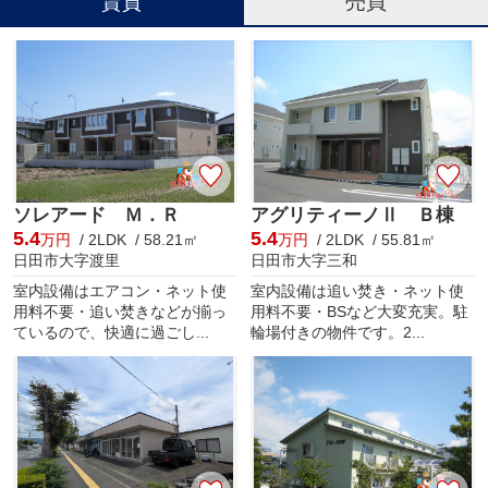
賃貸
売買
ソレアード Ｍ．Ｒ
アグリティーノⅡ Ｂ棟
5.4
5.4
万円
/ 2LDK / 58.21㎡
万円
/ 2LDK / 55.81㎡
日田市大字渡里
日田市大字三和
室内設備はエアコン・ネット使
室内設備は追い焚き・ネット使
用料不要・追い焚きなどが揃っ
用料不要・BSなど大変充実。駐
ているので、快適に過ごし...
輪場付きの物件です。2...