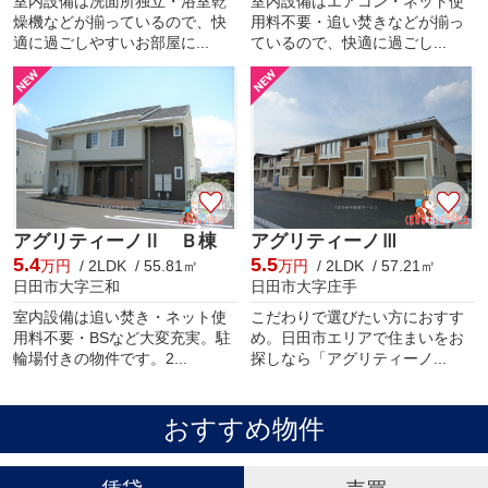
室内設備は洗面所独立・浴室乾
室内設備はエアコン・ネット使
燥機などが揃っているので、快
用料不要・追い焚きなどが揃っ
適に過ごしやすいお部屋に...
ているので、快適に過ごし...
アグリティーノⅡ Ｂ棟
アグリティーノⅢ
5.4
5.5
万円
/ 2LDK / 55.81㎡
万円
/ 2LDK / 57.21㎡
日田市大字三和
日田市大字庄手
室内設備は追い焚き・ネット使
こだわりで選びたい方におすす
用料不要・BSなど大変充実。駐
め。日田市エリアで住まいをお
輪場付きの物件です。2...
探しなら「アグリティーノ...
おすすめ物件