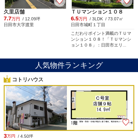
久里店舗
ＴＵマンション１０８
7.7
6.5
万円
/ 12.09坪
万円
/ 3LDK / 73.07㎡
日田市大字渡里
日田市城町１丁目
こだわりポイント満載のＴＵマ
ンション１０８！「ＴＵマンシ
ョン１０８」：日田市エリ...
人気物件ランキング
コトリハウス
3
万円
/ 4.50坪