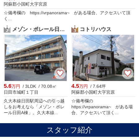
阿蘇郡小国町大字宮原
☆備考欄の https://vrpanorama~ がある場合、アクセスいて頂
く...
メゾン・ポレール日田A棟
コトリハウス
5.6
4.5
万円
/ 3LDK / 70.08㎡
万円
/ 7.64坪
日田市城町１丁目
阿蘇郡小国町大字宮原
久大本線日田駅周辺への引っ越
☆備考欄の
しをお考えなら「メゾン・ポレ
https://vrpanorama~ がある場
ール日田A棟」。久大本線...
合、アクセスいて頂く...
スタッフ紹介