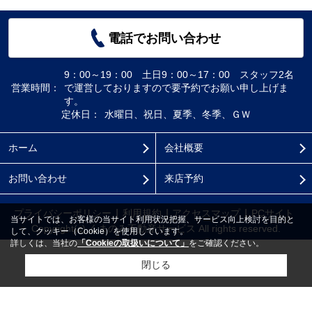
電話でお問い合わせ
9：00～19：00 土日9：00～17：00 スタッフ2名
営業時間：
で運営しておりますので要予約でお願い申し上げま
す。
定休日：
水曜日、祝日、夏季、冬季、ＧＷ
ホーム
会社概要
お問い合わせ
来店予約
プライバシーポリシー
利用規約
アクセスマップ
PCサイト
当サイトでは、お客様の当サイト利用状況把握、サービス向上検討を目的と
Copyright(c) くまのみ不動産サービス All rights reserved.
して、クッキー（Cookie）を使用しています。
詳しくは、当社の
「Cookieの取扱いについて」
をご確認ください。
閉じる