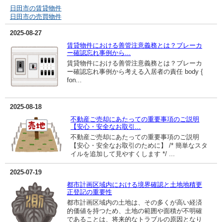
日田市の賃貸物件
日田市の売買物件
2025-08-27
賃貸物件における善管注意義務とは？ブレーカ
ー確認忘れ事例から...
賃貸物件における善管注意義務とは？ブレーカ
ー確認忘れ事例から考える入居者の責任 body {
fon...
2025-08-18
不動産ご売却にあたっての重要事項のご説明
【安心・安全なお取引...
不動産ご売却にあたっての重要事項のご説明
【安心・安全なお取引のために】 /* 簡単なスタ
イルを追加して見やすくします */ ...
2025-07-19
都市計画区域内における境界確認と土地地積更
正登記の重要性
都市計画区域内の土地は、その多くが高い経済
的価値を持つため、土地の範囲や面積が不明確
であることは、将来的なトラブルの原因となり