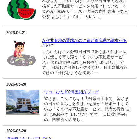
みなさん、こんにちは！大分県日田市で地域に
根ざした不動産サービスをお届けしている「く
まのみ不動産サービス」代表の青栁 吉彦（あお
やぎ よしひこ）です。 カレン...
2026-05-21
なぜ共有地の通路なのに固定資産税の請求があ
るの？
こんにちは！大分県日田市で皆さまの住まい探
しに優しく寄り添う「くまのみ不動産サービ
ス」代表の青栁吉彦（あおやぎ よしひこ）で
す。 日増しに日差しが強くなり、日田盆地なら
ではの「汗ばむような初夏の...
2026-05-20
ワコーひた102号室紹介ブログ
皆さま、こんにちは！大分県日田市で、皆さま
の日々の暮らしと住まいを温かくサポートして
いる「くまのみ不動産サービス」代表の青栁 吉
彦（あおやぎ よしひこ）です。 日田盆地特有
の、四季折々の美し...
2026-05-20
梅雨時の住まい探しQ&A