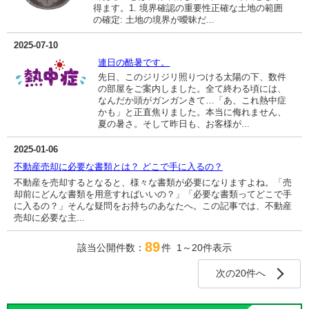
得ます。1. 境界確認の重要性正確な土地の範囲
の確定: 土地の境界が曖昧だ...
2025-07-10
連日の酷暑です。
先日、このジリジリ照りつける太陽の下、数件
の部屋をご案内しました。全て終わる頃には、
なんだか頭がガンガンきて…「あ、これ熱中症
かも」と正直焦りました。本当に侮れません、
夏の暑さ。そして昨日も、お客様が...
2025-01-06
不動産売却に必要な書類とは？ どこで手に入るの？
不動産を売却するとなると、様々な書類が必要になりますよね。「売
却前にどんな書類を用意すればいいの？」「必要な書類ってどこで手
に入るの？」そんな疑問をお持ちのあなたへ。この記事では、不動産
売却に必要な主...
89
該当公開件数：
件 1～20件表示
次の20件へ