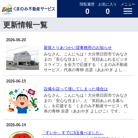
閲覧履歴
お気に入り
メニュー
0
0
更新情報一覧
2026-06-20
新規とりあつかい貸事務所のお知らせ
みなさん、こんにちは！大分県日田市でみなさ
まの「安心な住まい」と「笑顔あふれるビジネ
スライフ」を全力で応援する「くまのみ不動産
サービス」代表の青栁 吉彦（あおやぎ よし...
2026-06-15
設備を誤って壊してしまった場合は
みなさん、こんにちは！大分県日田市でみなさ
まの「安心な住まい」と「笑顔あふれる暮ら
し」を応援する「くまのみ不動産サービス」代
表の青栁 吉彦（あおやぎ よしひこ）です。 ...
2026-06-14
「すいか」すでに5玉食べました。