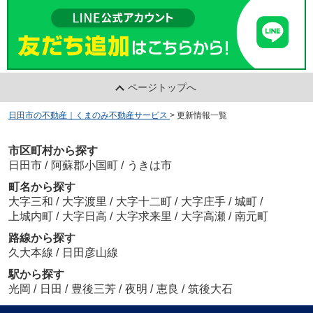
ページトップへ
日田市の不動産｜くまのみ不動産サービス
>
更新情報一覧
市区町村から探す
日田市
/
阿蘇郡小国町
/
うきは市
町名から探す
大字三和
/
大字渡里
/
大字十二町
/
大字庄手
/
城町
/
上城内町
/
大字日高
/
大字求来里
/
大字高瀬
/
南元町
路線から探す
久大本線
/
日田彦山線
駅から探す
光岡
/
日田
/
豊後三芳
/
夜明
/
恵良
/
筑後大石