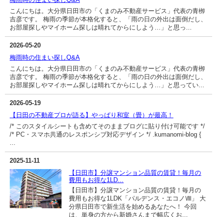
こんにちは。大分県日田市の「くまのみ不動産サービス」代表の青栁
吉彦です。 梅雨の季節が本格化すると、「雨の日の外出は面倒だし、
お部屋探しやマイホーム探しは晴れてからにしよう…」と思っ...
2026-05-20
梅雨時の住まい探しQ&A
こんにちは。大分県日田市の「くまのみ不動産サービス」代表の青栁
吉彦です。 梅雨の季節が本格化すると、「雨の日の外出は面倒だし、
お部屋探しやマイホーム探しは晴れてからにしよう…」と思ってい...
2026-05-19
【日田の不動産プロが語る】やっぱり和室（畳）が最高！
/* このスタイルシートも含めてそのままブログに貼り付け可能です */
/* PC・スマホ共通のレスポンシブ対応デザイン */ .kumanomi-blog {
...
2025-11-11
【日田市】分譲マンション品質の賃貸！毎月の
費用もお得な1LD...
【日田市】分譲マンション品質の賃貸！毎月の
費用もお得な1LDK「パルデンス・エコノⅧ」 大
分県日田市で新生活を始めるあなたへ！ 今回
は、単身の方から新婚さんまで幅広くお...