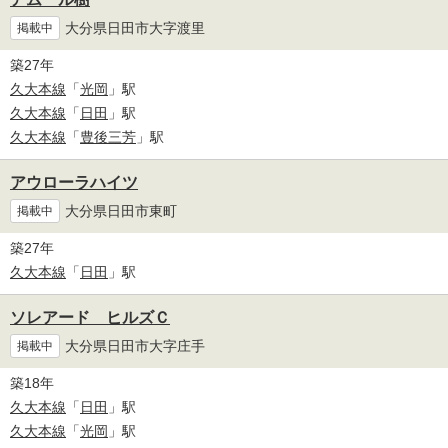
大分県日田市大字渡里
掲載中
築27年
久大本線
「
光岡
」駅
久大本線
「
日田
」駅
久大本線
「
豊後三芳
」駅
アウローラハイツ
大分県日田市東町
掲載中
築27年
久大本線
「
日田
」駅
ソレアード ヒルズＣ
大分県日田市大字庄手
掲載中
築18年
久大本線
「
日田
」駅
久大本線
「
光岡
」駅