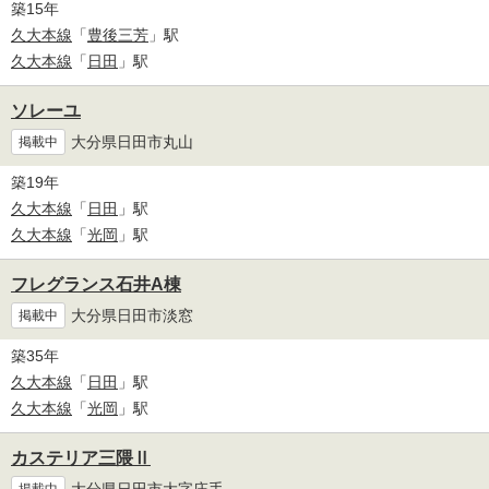
築15年
久大本線
「
豊後三芳
」駅
久大本線
「
日田
」駅
ソレーユ
大分県日田市丸山
掲載中
築19年
久大本線
「
日田
」駅
久大本線
「
光岡
」駅
フレグランス石井A棟
大分県日田市淡窓
掲載中
築35年
久大本線
「
日田
」駅
久大本線
「
光岡
」駅
カステリア三隈Ⅱ
大分県日田市大字庄手