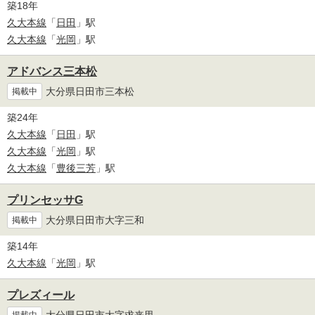
築18年
久大本線
「
日田
」駅
久大本線
「
光岡
」駅
アドバンス三本松
大分県日田市三本松
掲載中
築24年
久大本線
「
日田
」駅
久大本線
「
光岡
」駅
久大本線
「
豊後三芳
」駅
プリンセッサG
大分県日田市大字三和
掲載中
築14年
久大本線
「
光岡
」駅
プレズィール
大分県日田市大字求来里