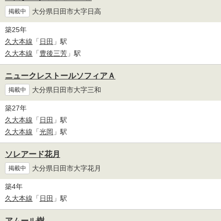
大分県日田市大字日高
掲載中
築25年
久大本線
「
日田
」駅
久大本線
「
豊後三芳
」駅
ニュークレストールソフィアＡ
大分県日田市大字三和
掲載中
築27年
久大本線
「
日田
」駅
久大本線
「
光岡
」駅
ソレアード花月
大分県日田市大字花月
掲載中
築4年
久大本線
「
日田
」駅
アムール樹