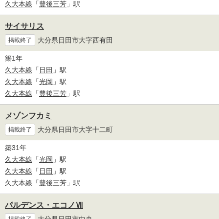
久大本線
「
豊後三芳
」駅
サイサリス
大分県日田市大字西有田
掲載終了
築1年
久大本線
「
日田
」駅
久大本線
「
光岡
」駅
久大本線
「
豊後三芳
」駅
メゾンフカミ
大分県日田市大字十二町
掲載終了
築31年
久大本線
「
光岡
」駅
久大本線
「
日田
」駅
久大本線
「
豊後三芳
」駅
パルデンス・エコノⅦ
大分県日田市中央