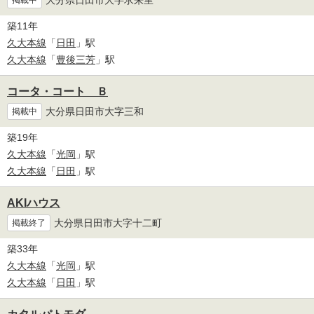
掲載中
築11年
久大本線
「
日田
」駅
久大本線
「
豊後三芳
」駅
コータ・コート Ｂ
大分県日田市大字三和
掲載中
築19年
久大本線
「
光岡
」駅
久大本線
「
日田
」駅
AKIハウス
大分県日田市大字十二町
掲載終了
築33年
久大本線
「
光岡
」駅
久大本線
「
日田
」駅