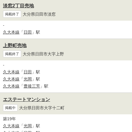
淡窓2丁目売地
大分県日田市淡窓
掲載終了
-
久大本線
「
日田
」駅
上野町売地
大分県日田市大字上野
掲載終了
-
久大本線
「
日田
」駅
久大本線
「
光岡
」駅
久大本線
「
豊後三芳
」駅
エステートマンション
大分県日田市大字十二町
掲載中
築19年
久大本線
「
光岡
」駅