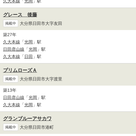
久大本線
「
光岡
」駅
グレース 後藤
大分県日田市大字友田
掲載中
築27年
久大本線
「
光岡
」駅
日田彦山線
「
光岡
」駅
久大本線
「
日田
」駅
プリムローズＡ
大分県日田市大字渡里
掲載中
築13年
日田彦山線
「
光岡
」駅
久大本線
「
光岡
」駅
グランブルーアサカワ
大分県日田市港町
掲載中