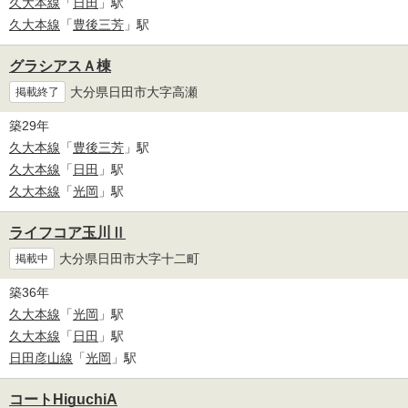
久大本線
「
日田
」駅
久大本線
「
豊後三芳
」駅
グラシアスＡ棟
大分県日田市大字高瀬
掲載終了
築29年
久大本線
「
豊後三芳
」駅
久大本線
「
日田
」駅
久大本線
「
光岡
」駅
ライフコア玉川Ⅱ
大分県日田市大字十二町
掲載中
築36年
久大本線
「
光岡
」駅
久大本線
「
日田
」駅
日田彦山線
「
光岡
」駅
コートHiguchiA