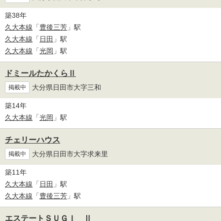
築38年
久大本線
「
豊後三芳
」駅
久大本線
「
日田
」駅
久大本線
「
光岡
」駅
ドミールたかくらⅡ
大分県日田市大字三和
掲載中
築14年
久大本線
「
光岡
」駅
チェリーハウス
大分県日田市大字求来里
掲載中
築11年
久大本線
「
日田
」駅
久大本線
「
豊後三芳
」駅
エステートＳＵＧＩ Ⅱ