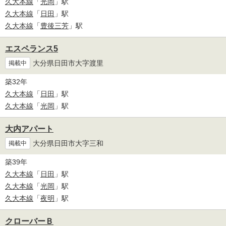
久大本線
「
光岡
」駅
久大本線
「
日田
」駅
久大本線
「
豊後三芳
」駅
エスペランス5
大分県日田市大字渡里
掲載中
築32年
久大本線
「
日田
」駅
久大本線
「
光岡
」駅
大内アパート
大分県日田市大字三和
掲載中
築39年
久大本線
「
日田
」駅
久大本線
「
光岡
」駅
久大本線
「
夜明
」駅
クローバーＢ