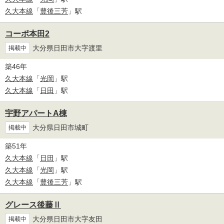
久大本線
「
豊後三芳
」駅
コーポ本田2
大分県日田市大字渡里
掲載中
築46年
久大本線
「
光岡
」駅
久大本線
「
日田
」駅
宇野アパートA棟
大分県日田市城町
掲載中
築51年
久大本線
「
日田
」駅
久大本線
「
光岡
」駅
久大本線
「
豊後三芳
」駅
グレース後藤Ⅱ
大分県日田市大字友田
掲載中