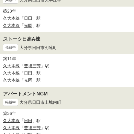
掲載中
築23年
久大本線
「
日田
」駅
久大本線
「
光岡
」駅
ストーク日高A棟
大分県日田市刃連町
掲載中
築11年
久大本線
「
豊後三芳
」駅
久大本線
「
日田
」駅
久大本線
「
光岡
」駅
アパートメントNGM
大分県日田市上城内町
掲載中
築36年
久大本線
「
日田
」駅
久大本線
「
豊後三芳
」駅