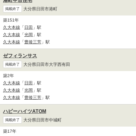
港町中古住宅
大分県日田市港町
掲載終了
築151年
久大本線
「
日田
」駅
久大本線
「
光岡
」駅
久大本線
「
豊後三芳
」駅
ゼフィランサス
大分県日田市大字西有田
掲載終了
築2年
久大本線
「
日田
」駅
久大本線
「
光岡
」駅
久大本線
「
豊後三芳
」駅
ハピーハイツATOM
大分県日田市中城町
掲載終了
築17年