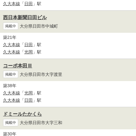
久大本線
「
日田
」駅
西日本新聞日田ビル
大分県日田市中城町
掲載中
築21年
久大本線
「
日田
」駅
久大本線
「
光岡
」駅
コーポ本田Ⅲ
大分県日田市大字渡里
掲載中
築38年
久大本線
「
光岡
」駅
久大本線
「
日田
」駅
ドミールたかくら
大分県日田市大字三和
掲載中
築30年