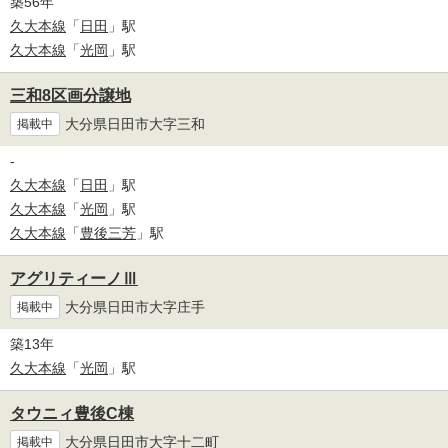
築56年
久大本線
「
日田
」駅
久大本線
「
光岡
」駅
三和8区画分譲地
大分県日田市大字三和
掲載中
-
久大本線
「
日田
」駅
久大本線
「
光岡
」駅
久大本線
「
豊後三芳
」駅
アグリティーノⅢ
大分県日田市大字庄手
掲載中
築13年
久大本線
「
光岡
」駅
タウニィ豊後C棟
大分県日田市大字十二町
掲載中