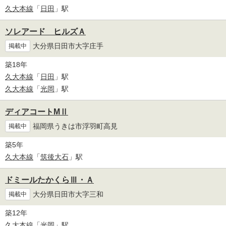
久大本線
「
日田
」駅
ソレアード ヒルズＡ
大分県日田市大字庄手
掲載中
築18年
久大本線
「
日田
」駅
久大本線
「
光岡
」駅
ディアコートMⅡ
福岡県うきは市浮羽町高見
掲載中
築5年
久大本線
「
筑後大石
」駅
ドミールたかくらⅢ・Ａ
大分県日田市大字三和
掲載中
築12年
久大本線
「
光岡
」駅