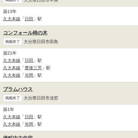
掲載終了
築13年
久大本線
「
日田
」駅
コンフォール柿の木
大分県日田市田島
掲載終了
築21年
久大本線
「
日田
」駅
久大本線
「
豊後三芳
」駅
久大本線
「
光岡
」駅
プラムハウス
大分県日田市淡窓
掲載終了
築1年
久大本線
「
日田
」駅
久大本線
「
光岡
」駅