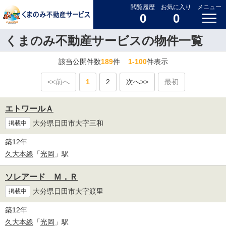
閲覧履歴
お気に入り
メニュー
0
0
くまのみ不動産サービスの物件一覧
該当公開件数
189
件
1-100
件表示
<<前へ
1
2
次へ>>
最初
エトワールＡ
大分県日田市大字三和
掲載中
築12年
久大本線
「
光岡
」駅
ソレアード Ｍ．Ｒ
大分県日田市大字渡里
掲載中
築12年
久大本線
「
光岡
」駅