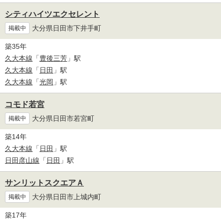
シティハイツエクセレント
大分県日田市下井手町
掲載中
築35年
久大本線
「
豊後三芳
」駅
久大本線
「
日田
」駅
久大本線
「
光岡
」駅
コモド若宮
大分県日田市若宮町
掲載中
築14年
久大本線
「
日田
」駅
日田彦山線
「
日田
」駅
サンリットスクエアＡ
大分県日田市上城内町
掲載中
築17年