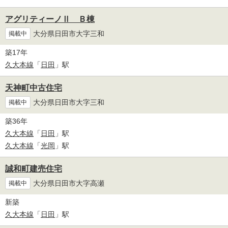
アグリティーノⅡ Ｂ棟
大分県日田市大字三和
掲載中
築17年
久大本線
「
日田
」駅
天神町中古住宅
大分県日田市大字三和
掲載中
築36年
久大本線
「
日田
」駅
久大本線
「
光岡
」駅
誠和町建売住宅
大分県日田市大字高瀬
掲載中
新築
久大本線
「
日田
」駅