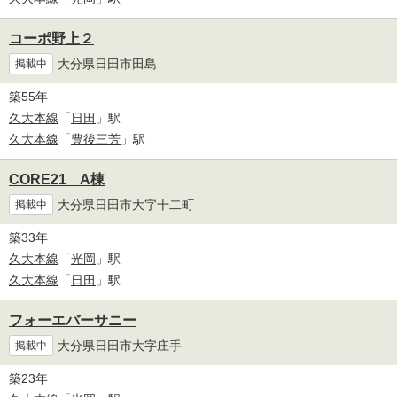
コーポ野上２
大分県日田市田島
掲載中
築55年
久大本線
「
日田
」駅
久大本線
「
豊後三芳
」駅
CORE21 A棟
大分県日田市大字十二町
掲載中
築33年
久大本線
「
光岡
」駅
久大本線
「
日田
」駅
フォーエバーサニー
大分県日田市大字庄手
掲載中
築23年