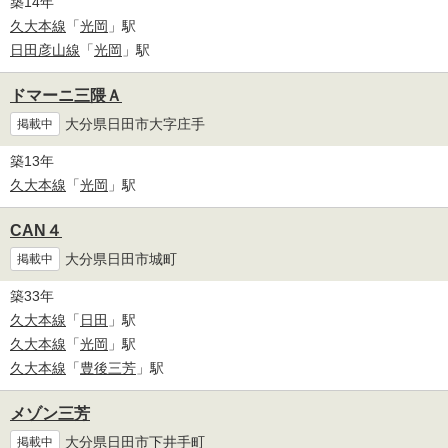
築14年
久大本線
「
光岡
」駅
日田彦山線
「
光岡
」駅
ドマーニ三隈Ａ
大分県日田市大字庄手
掲載中
築13年
久大本線
「
光岡
」駅
CAN４
大分県日田市城町
掲載中
築33年
久大本線
「
日田
」駅
久大本線
「
光岡
」駅
久大本線
「
豊後三芳
」駅
メゾン三芳
大分県日田市下井手町
掲載中