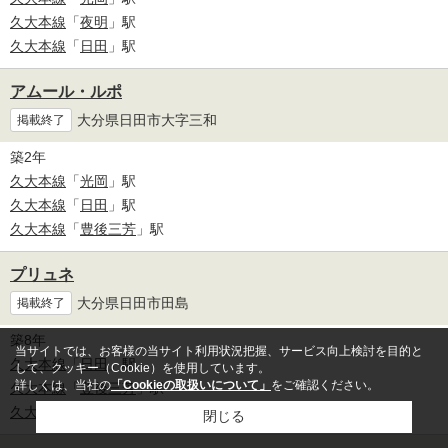
久大本線
「
夜明
」駅
久大本線
「
日田
」駅
アムール・ルポ
大分県日田市大字三和
掲載終了
築2年
久大本線
「
光岡
」駅
久大本線
「
日田
」駅
久大本線
「
豊後三芳
」駅
プリュネ
大分県日田市田島
掲載終了
築8年
当サイトでは、お客様の当サイト利用状況把握、サービス向上検討を目的と
久大本線
「
日田
」駅
して、クッキー（Cookie）を使用しています。
詳しくは、当社の
「Cookieの取扱いについて」
をご確認ください。
久大本線
「
豊後三芳
」駅
久大本線
「
光岡
」駅
閉じる