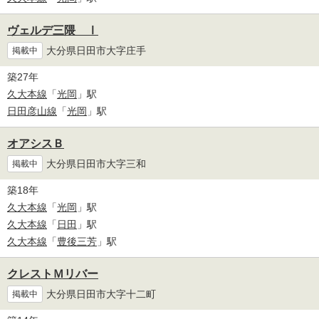
ヴェルデ三隈 Ⅰ
大分県日田市大字庄手
掲載中
築27年
久大本線
「
光岡
」駅
日田彦山線
「
光岡
」駅
オアシスＢ
大分県日田市大字三和
掲載中
築18年
久大本線
「
光岡
」駅
久大本線
「
日田
」駅
久大本線
「
豊後三芳
」駅
クレストＭリバー
大分県日田市大字十二町
掲載中