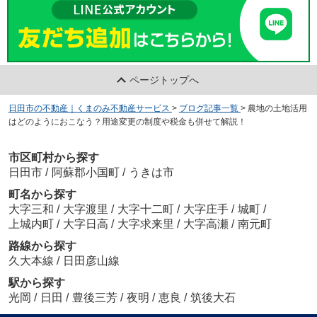
ページトップへ
日田市の不動産｜くまのみ不動産サービス
>
ブログ記事一覧
>
農地の土地活用
はどのようにおこなう？用途変更の制度や税金も併せて解説！
市区町村から探す
日田市
/
阿蘇郡小国町
/
うきは市
町名から探す
大字三和
/
大字渡里
/
大字十二町
/
大字庄手
/
城町
/
上城内町
/
大字日高
/
大字求来里
/
大字高瀬
/
南元町
路線から探す
久大本線
/
日田彦山線
駅から探す
光岡
/
日田
/
豊後三芳
/
夜明
/
恵良
/
筑後大石