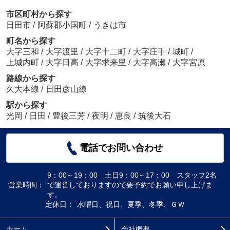
市区町村から探す
日田市
/
阿蘇郡小国町
/
うきは市
町名から探す
大字三和
/
大字渡里
/
大字十二町
/
大字庄手
/
城町
/
上城内町
/
大字日高
/
大字求来里
/
大字高瀬
/
大字宮原
路線から探す
久大本線
/
日田彦山線
駅から探す
光岡
/
日田
/
豊後三芳
/
夜明
/
恵良
/
筑後大石
電話でお問い合わせ
9：00～19：00 土日9：00～17：00 スタッフ2名
営業時間：
で運営しておりますので要予約でお願い申し上げま
す。
定休日：
水曜日、祝日、夏季、冬季、ＧＷ
ホーム
会社概要