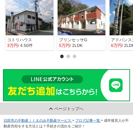
コトリハウス
プリンセッサG
アドバンス
3万円
/ 4.50坪
5万円
/ 2LDK
6万円
/ 2LD
ページトップへ
日田市の不動産｜くまのみ不動産サービス
>
ブログ記事一覧
>
成年後見人が不
動産売却をする方法とは？手続きの流れをご紹介！