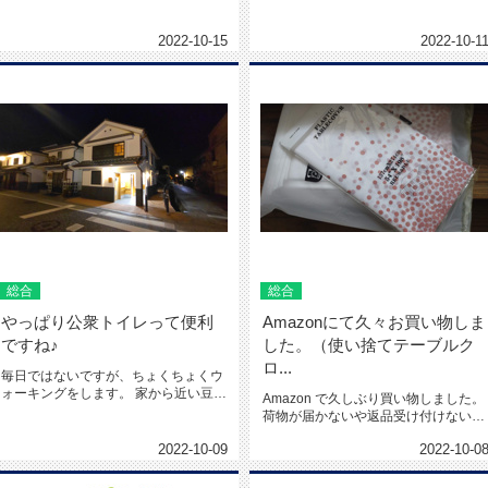
チの食材を買いに行ったのです...
になることがいくつかあったの...
2022-10-15
2022-10-1
総合
総合
やっぱり公衆トイレって便利
Amazonにて久々お買い物しま
ですね♪
した。（使い捨てテーブルク
ロ...
毎日ではないですが、ちょくちょくウ
ォーキングをします。 家から近い豆田
Amazon で久しぶり買い物しました。
地区や月隈公園、インター周辺と...
荷物が届かないや返品受け付けないな
ど業者さんがひどいのにあ...
2022-10-09
2022-10-0