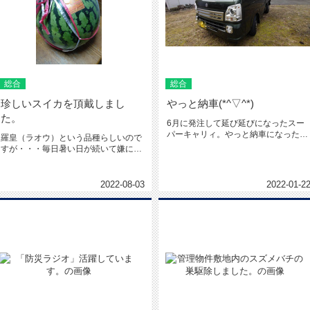
総合
総合
珍しいスイカを頂戴しまし
やっと納車(*^▽^*)
た。
6月に発注して延び延びになったスー
パーキャリィ。やっと納車になったの
羅皇（ラオウ）という品種らしいので
でお店まで引き取りに行ってきまし...
すが・・・毎日暑い日が続いて嫌にな
りますね(;^_^A日田は相変わ...
2022-08-03
2022-01-2