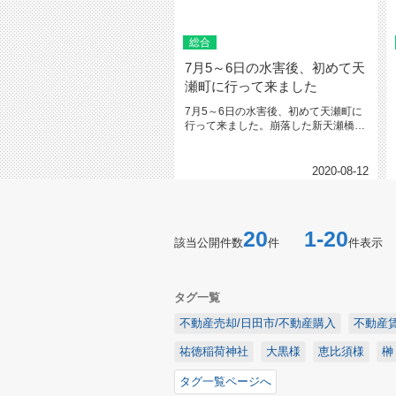
総合
7月5～6日の水害後、初めて天
瀬町に行って来ました
7月5～6日の水害後、初めて天瀬町に
行って来ました。崩落した新天瀬橋令
和2年7月豪雨災害後、賃貸型応...
2020-08-12
20
1-20
該当公開件数
件
件表示
タグ一覧
不動産売却/日田市/不動産購入
不動産賃
祐徳稲荷神社
大黒様
恵比須様
榊
タグ一覧ページへ