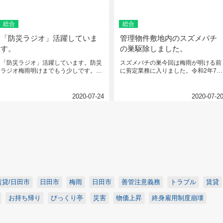
総合
総合
「防災ラジオ」活躍していま
管理物件敷地内のスズメバチ
す。
の巣駆除しました。
「防災ラジオ」活躍しています。防災
スズメバチの巣今回は梅雨が明ける前
ラジオ梅雨明けまでもう少しです。6
に剪定業務に入りました。令和2年7月
月に日田市から、希望世帯全員に貸...
16日に剪定に入りました。1週...
2020-07-24
2020-07-2
貸/日田市
日田市
梅雨
日田市
善管注意義務
トラブル
賃貸
お持ち帰り
びっくり亭
災害
物価上昇
終身雇用制度崩壊