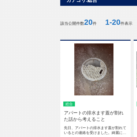
カテゴリ:総合
20
1-20
該当公開件数
件
件表示
総合
アパートの排水ます蓋が割れ
た話から考えること
先日、アパートの排水ます蓋が割れて
いるとの連絡を受けました。綺麗に破