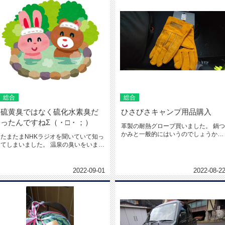
総合
総合
硫黄臭ではなく硫化水素臭だ
ひさびさキャンプ用品購入
ったんですねΣ（・□・；）
革製の耐熱グローブ買いました。 鍋つ
かみと一般的にはいうのでしょうか？
たまたまNHKラジオを聞いていて知っ
今までゴム手袋で熱いロースタ...
てしまいました。 温泉の臭いをいまま
で硫黄臭と思い込んでいました...
2022-09-01
2022-08-2