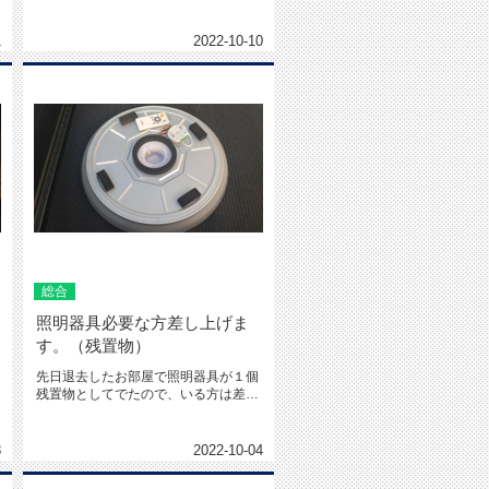
が、ある方から人からもらうのでは...
1
2022-10-10
総合
照明器具必要な方差し上げま
す。（残置物）
先日退去したお部屋で照明器具が１個
残置物としてでたので、いる方は差し
上げます。リモコン式で買えば3,...
8
2022-10-04