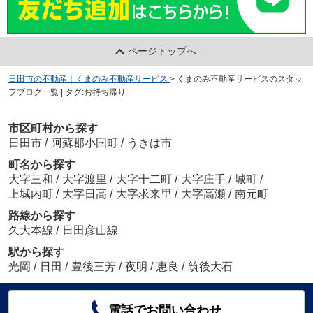
ページトップへ
日田市の不動産｜くまのみ不動産サービス
>
くまのみ不動産サービスのスタッ
フブログ一覧 | タグ:お持ち帰り
市区町村から探す
日田市
/
阿蘇郡小国町
/
うきは市
町名から探す
大字三和
/
大字渡里
/
大字十二町
/
大字庄手
/
城町
/
上城内町
/
大字日高
/
大字求来里
/
大字高瀬
/
南元町
路線から探す
久大本線
/
日田彦山線
駅から探す
光岡
/
日田
/
豊後三芳
/
夜明
/
恵良
/
筑後大石
電話でお問い合わせ