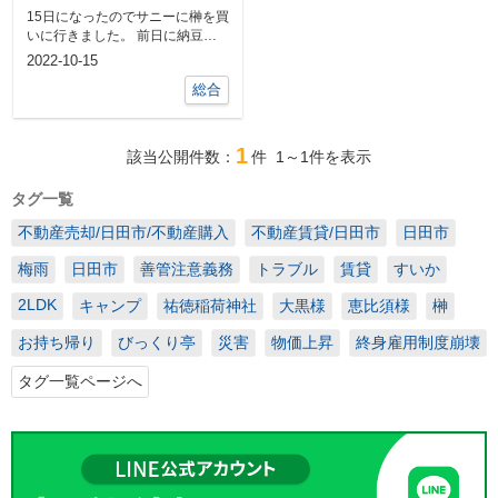
15日になったのでサニーに榊を買
いに行きました。 前日に納豆や
サンドイッチの食材を買いに行っ
2022-10-15
たのです...
総合
1
該当公開件数：
件
1～1
件を表示
タグ一覧
不動産売却/日田市/不動産購入
不動産賃貸/日田市
日田市
梅雨
日田市
善管注意義務
トラブル
賃貸
すいか
2LDK
キャンプ
祐徳稲荷神社
大黒様
恵比須様
榊
お持ち帰り
びっくり亭
災害
物価上昇
終身雇用制度崩壊
タグ一覧ページへ