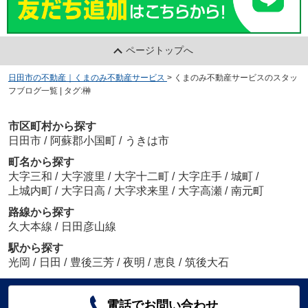
ページトップへ
日田市の不動産｜くまのみ不動産サービス
>
くまのみ不動産サービスのスタッ
フブログ一覧 | タグ:榊
市区町村から探す
日田市
/
阿蘇郡小国町
/
うきは市
町名から探す
大字三和
/
大字渡里
/
大字十二町
/
大字庄手
/
城町
/
上城内町
/
大字日高
/
大字求来里
/
大字高瀬
/
南元町
路線から探す
久大本線
/
日田彦山線
駅から探す
光岡
/
日田
/
豊後三芳
/
夜明
/
恵良
/
筑後大石
電話でお問い合わせ