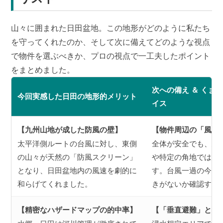
山々に囲まれた日田盆地。この地形がどのように私たち
を守ってくれたのか、そして次に備えてどのような視点
で物件を選ぶべきか、プロの視点で一工夫したポイント
をまとめました。
次への備え ＆ くま
今回実感した日田の地形的メリット
イス
【九州山地が成した防風の壁】
【物件周辺の「風の
太平洋側ルートの台風に対し、東側
全体が安全でも、建
の山々が天然の「防風スクリーン」
や特定の角地では風
となり、日田盆地内の風速を劇的に
す。台風一過の今、
和らげてくれました。
きがないか確認する
【精密なハザードマップの的中率】
【「垂直避難」とい