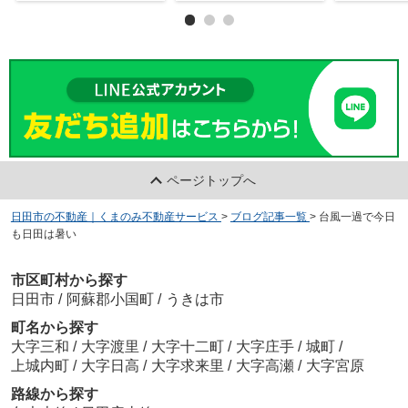
ページトップへ
日田市の不動産｜くまのみ不動産サービス
>
ブログ記事一覧
>
台風一過で今日
も日田は暑い
市区町村から探す
日田市
/
阿蘇郡小国町
/
うきは市
町名から探す
大字三和
/
大字渡里
/
大字十二町
/
大字庄手
/
城町
/
上城内町
/
大字日高
/
大字求来里
/
大字高瀬
/
大字宮原
路線から探す