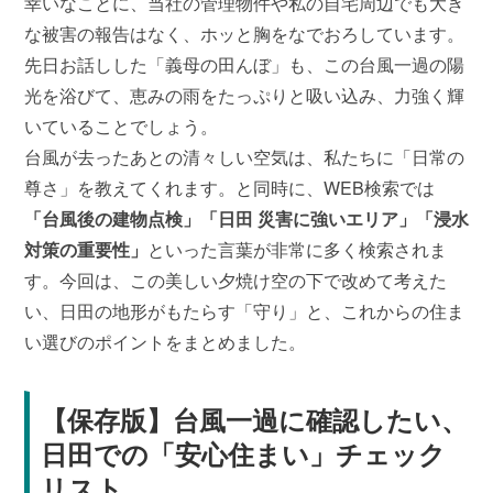
幸いなことに、当社の管理物件や私の自宅周辺でも大き
な被害の報告はなく、ホッと胸をなでおろしています。
先日お話しした「義母の田んぼ」も、この台風一過の陽
光を浴びて、恵みの雨をたっぷりと吸い込み、力強く輝
いていることでしょう。
台風が去ったあとの清々しい空気は、私たちに「日常の
尊さ」を教えてくれます。と同時に、WEB検索では
「台風後の建物点検」「日田 災害に強いエリア」「浸水
対策の重要性」
といった言葉が非常に多く検索されま
す。今回は、この美しい夕焼け空の下で改めて考えた
い、日田の地形がもたらす「守り」と、これからの住ま
い選びのポイントをまとめました。
【保存版】台風一過に確認したい、
日田での「安心住まい」チェック
リスト