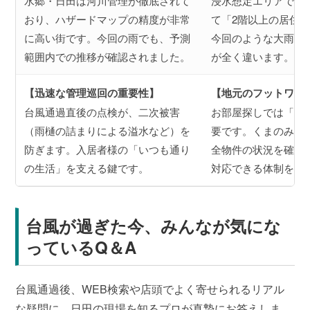
水郷・日田は河川管理が徹底されて
浸水想定エリアでの
おり、ハザードマップの精度が非常
て「2階以上の居住
に高い街です。今回の雨でも、予測
今回のような大雨予
範囲内での推移が確認されました。
が全く違います。
【迅速な管理巡回の重要性】
【地元のフットワー
台風通過直後の点検が、二次被害
お部屋探しでは「誰
（雨樋の詰まりによる溢水など）を
要です。くまのみ不
防ぎます。入居者様の「いつも通り
全物件の状況を確認
の生活」を支える鍵です。
対応できる体制を整
台風が過ぎた今、みんなが気にな
っているQ＆A
台風通過後、WEB検索や店頭でよく寄せられるリアル
な疑問に、日田の現場を知るプロが真摯にお答えしま