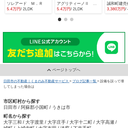
ソレアード Ｍ．Ｒ
アグリティーノⅡ Ｂ棟
誠和町建売
5.4万円
/ 2LDK
5.4万円
/ 2LDK
3,380万円
/
ページトップへ
日田市の不動産｜くまのみ不動産サービス
>
ブログ記事一覧
>
設備を誤って壊
してしまった場合は
市区町村から探す
日田市
/
阿蘇郡小国町
/
うきは市
町名から探す
大字三和
/
大字渡里
/
大字庄手
/
大字十二町
/
大字高瀬
/