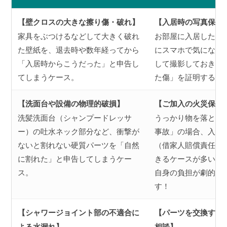
【壁クロスの大きな擦り傷・破れ】
【入居時の写真保存
家具をぶつけるなどして大きく破れ
お部屋に入居したら
た壁紙を、退去時や数年経ってから
にスマホで気になる
「入居時からこうだった」と申告し
して撮影しておきま
てしまうケース。
た傷」を証明する一
【洗面台や設備の物理的破損】
【ご加入の火災保険
洗髪洗面台（シャンプードレッサ
うっかり物を落とし
ー）の吐水ネック部分など、衝撃が
事故」の場合、入居
ないと割れない硬質パーツを「自然
（借家人賠償責任補
に割れた」と申告してしまうケー
きるケースが多いで
ス。
自身の負担が劇的に
す！
【シャワージョイント部の不適合に
【パーツを交換する
よる水漏れ】
相談】