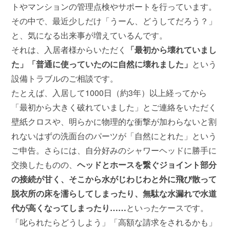
トやマンションの管理点検やサポートを行っています。
その中で、最近少しだけ「うーん、どうしてだろう？」
と、気になる出来事が増えているんです。
それは、入居者様からいただく
「最初から壊れていまし
た」「普通に使っていたのに自然に壊れました」
という
設備トラブルのご相談です。
たとえば、入居して1000日（約3年）以上経ってから
「最初から大きく破れていました」とご連絡をいただく
壁紙クロスや、明らかに物理的な衝撃が加わらないと割
れないはずの洗面台のパーツが「自然にとれた」という
ご申告。さらには、自分好みのシャワーヘッドに勝手に
交換したものの、
ヘッドとホースを繋ぐジョイント部分
の接続が甘く、そこから水がじわじわと外に飛び散って
脱衣所の床を濡らしてしまったり、無駄な水漏れで水道
代が高くなってしまったり……
といったケースです。
「叱られたらどうしよう」「高額な請求をされるかも」