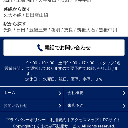
城町
/
上城内町
/
大字友田
/
淡窓
/
下井手町
路線から探す
久大本線
/
日田彦山線
駅から探す
光岡
/
日田
/
豊後三芳
/
夜明
/
恵良
/
筑後大石
/
豊後中川
電話でお問い合わせ
9：00～19：00 土日9：00～17：00 スタッフ2名
営業時間：
で運営しておりますので要予約でお願い申し上げま
す。
定休日：
水曜日、祝日、夏季、冬季、ＧＷ
ホーム
会社概要
お問い合わせ
来店予約
プライバシーポリシー
利用規約
アクセスマップ
PCサイト
Copyright(c) くまのみ不動産サービス All rights reserved.