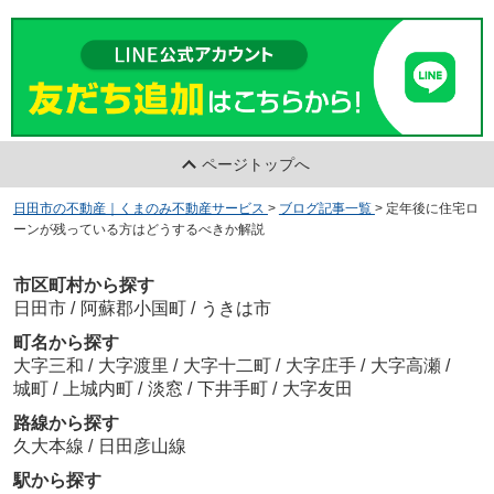
ページトップへ
日田市の不動産｜くまのみ不動産サービス
>
ブログ記事一覧
>
定年後に住宅ロ
ーンが残っている方はどうするべきか解説
市区町村から探す
日田市
/
阿蘇郡小国町
/
うきは市
町名から探す
大字三和
/
大字渡里
/
大字十二町
/
大字庄手
/
大字高瀬
/
城町
/
上城内町
/
淡窓
/
下井手町
/
大字友田
路線から探す
久大本線
/
日田彦山線
駅から探す