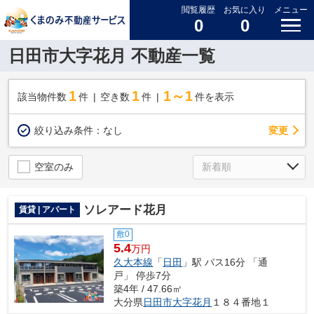
閲覧履歴
お気に入り
メニュー
0
0
日田市大字花月 不動産一覧
1
1
1～1
該当物件数
件
空き数
件
件を表示
変更
絞り込み条件：
なし
空室のみ
ソレアード花月
賃貸 | アパート
敷0
5.4
万円
久大本線
「
日田
」駅 バス16分 「通
戸」 停歩7分
築4年 / 47.66㎡
大分県
日田市
大字花月
１８４番地１