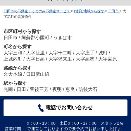
日田市の不動産｜くまのみ不動産サービス
>
(賃貸)地域から探す
>
日田市
>
大
字花月の賃貸物件
市区町村から探す
日田市
/
阿蘇郡小国町
/
うきは市
町名から探す
大字三和
/
大字渡里
/
大字十二町
/
大字庄手
/
城町
/
上城内町
/
大字日高
/
大字求来里
/
大字高瀬
/
大字宮原
路線から探す
久大本線
/
日田彦山線
駅から探す
光岡
/
日田
/
豊後三芳
/
夜明
/
恵良
/
筑後大石
電話でお問い合わせ
9：00～19：00 土日9：00～17：00 スタッフ2名
営業時間：
で運営しておりますので要予約でお願い申し上げま