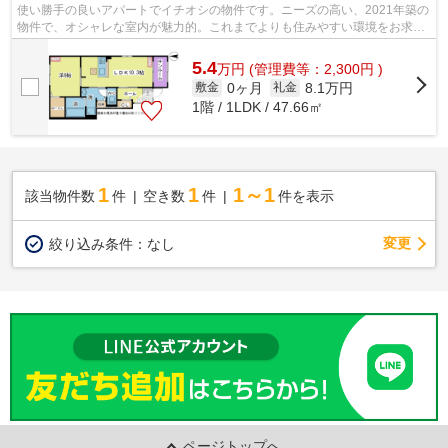
使い勝手の良いアパートでイチオシの物件です。ニーズの高い、2021年築の
物件で、オシャレな室内が魅力的。これまでよりも住みやすい環境をお求め
の方へ。ぜひ当社から物件をお選び下...
5.4
万
円
(管理費等：2,300円 )
0ヶ月
8.1万円
敷金
礼金
1階 / 1LDK / 47.66㎡
1
1
1～1
該当物件数
件
空き数
件
件を表示
変更
絞り込み条件：
なし
ページトップへ