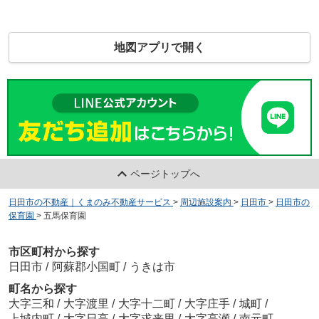
地図アプリで開く
ページトップへ
日田市の不動産｜くまのみ不動産サービス
>
周辺施設案内
>
日田市
>
日田市の
保育園
>
五馬保育園
市区町村から探す
日田市
/
阿蘇郡小国町
/
うきは市
町名から探す
大字三和
/
大字渡里
/
大字十二町
/
大字庄手
/
城町
/
上城内町
/
大字日高
/
大字求来里
/
大字高瀬
/
南元町