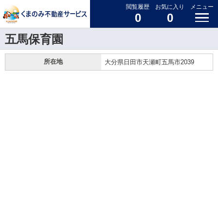
閲覧履歴
お気に入り
メニュー
0
0
五馬保育園
所在地
大分県日田市天瀬町五馬市2039