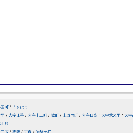
小国町
/
うきは市
渡里
/
大字庄手
/
大字十二町
/
城町
/
上城内町
/
大字日高
/
大字求来里
/
大字
彦山線
後三芳
/
夜明
/
恵良
/
筑後大石