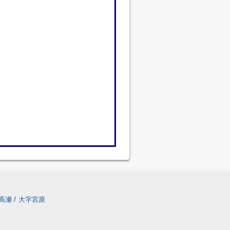
高瀬
/
大字宮原