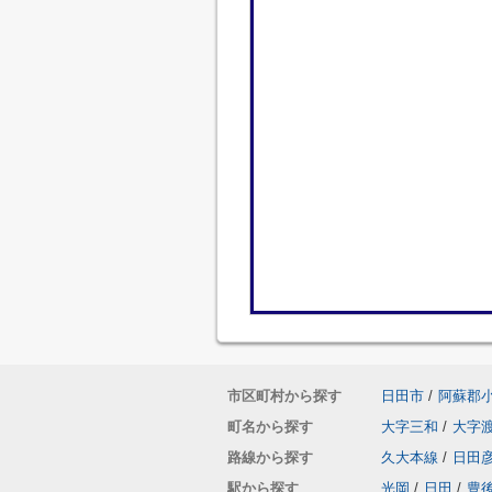
市区町村から探す
日田市
/
阿蘇郡
町名から探す
大字三和
/
大字
路線から探す
久大本線
/
日田
駅から探す
光岡
/
日田
/
豊