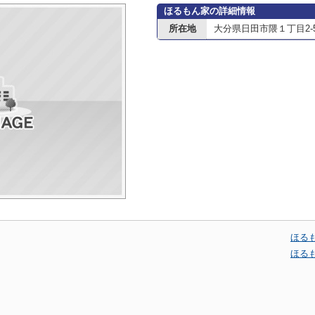
ほるもん家の詳細情報
所在地
大分県日田市隈１丁目2-
ほる
ほる