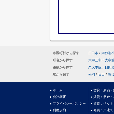
市区町村から探す
日田市
/
阿蘇郡
町名から探す
大字三和
/
大字
路線から探す
久大本線
/
日田
駅から探す
光岡
/
日田
/
豊
ホーム
賃貸：新築・
会社概要
賃貸：敷金・
プライバシーポリシー
賃貸：ペット
利用規約
売買：戸建て