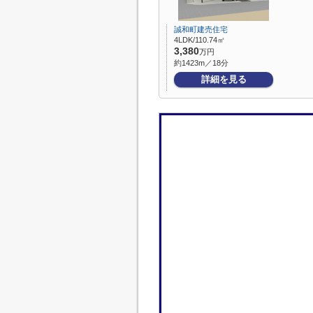
誠和町建売住宅
4LDK/110.74㎡
3,380
万円
約1423m／18分
詳細を見る