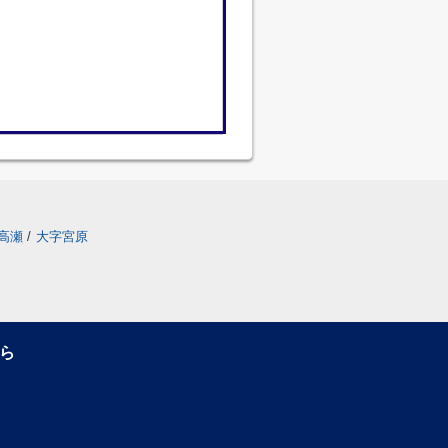
高瀬
/
大字宮原
ら