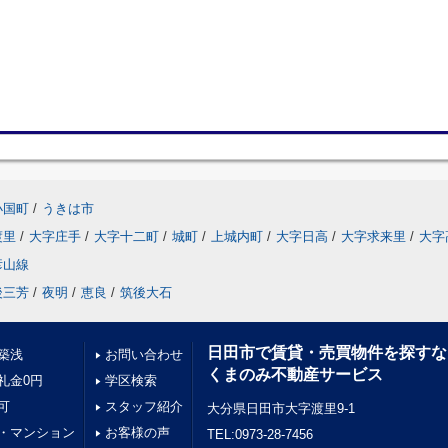
小国町
/
うきは市
渡里
/
大字庄手
/
大字十二町
/
城町
/
上城内町
/
大字日高
/
大字求来里
/
大字
彦山線
後三芳
/
夜明
/
恵良
/
筑後大石
日田市で賃貸・売買物件を探すな
築浅
お問い合わせ
くまのみ不動産サービス
礼金0円
学区検索
可
スタッフ紹介
大分県日田市大字渡里9-1
・マンション
お客様の声
TEL:0973-28-7456