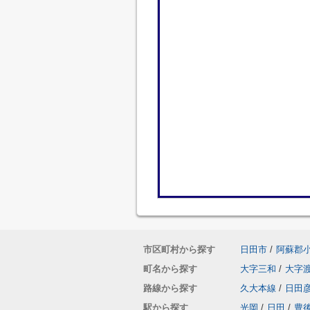
市区町村から探す
日田市
/
阿蘇郡
町名から探す
大字三和
/
大字
路線から探す
久大本線
/
日田
駅から探す
光岡
/
日田
/
豊