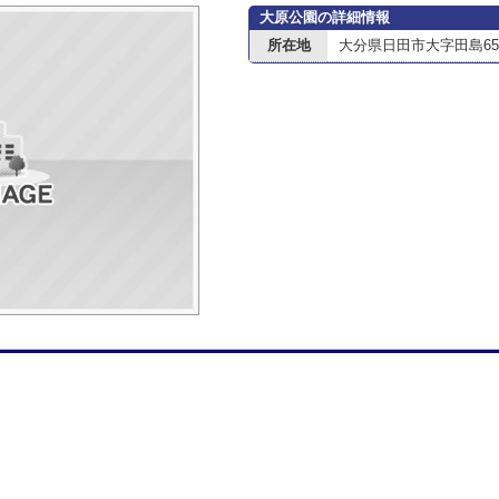
大原公園の詳細情報
所在地
大分県日田市大字田島656