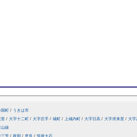
小国町
/
うきは市
渡里
/
大字十二町
/
大字庄手
/
城町
/
上城内町
/
大字日高
/
大字求来里
/
大字
彦山線
後三芳
/
夜明
/
恵良
/
筑後大石