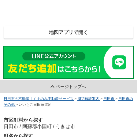
地図アプリで開く
ページトップへ
日田市の不動産｜くまのみ不動産サービス
>
周辺施設案内
>
日田市
>
日田市の
その他
>
いいちこ日田蒸留所
市区町村から探す
日田市
/
阿蘇郡小国町
/
うきは市
町名から探す