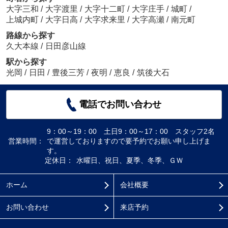
大字三和
/
大字渡里
/
大字十二町
/
大字庄手
/
城町
/
上城内町
/
大字日高
/
大字求来里
/
大字高瀬
/
南元町
路線から探す
久大本線
/
日田彦山線
駅から探す
光岡
/
日田
/
豊後三芳
/
夜明
/
恵良
/
筑後大石
電話でお問い合わせ
9：00～19：00 土日9：00～17：00 スタッフ2名
営業時間：
で運営しておりますので要予約でお願い申し上げま
す。
定休日：
水曜日、祝日、夏季、冬季、ＧＷ
ホーム
会社概要
お問い合わせ
来店予約