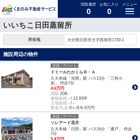
閲覧履歴
お気に入り
メニュー
0
0
いいちこ日田蒸留所
所在地
大分県日田市大字西有田1730-1
施設周辺の物件
賃貸｜アパート
ドミールたかくらⅢ・Ａ
久大本線「光岡」駅 バス13分 「三和小
前」 停歩7分
4.6万円
間取:
2DK
建物面積:
- / 13.93坪
土地面積:
- / -
敷金/礼金:
0ヶ月/6.9万円
賃貸｜アパート
ソレアード花月
久大本線「日田」駅 バス16分 「通戸」 停歩
7分
5.4万円