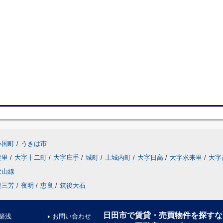
小国町
/
うきは市
渡里
/
大字十二町
/
大字庄手
/
城町
/
上城内町
/
大字日高
/
大字求来里
/
大字
彦山線
後三芳
/
夜明
/
恵良
/
筑後大石
日田市で賃貸・売買物件を探すな
築浅
お問い合わせ