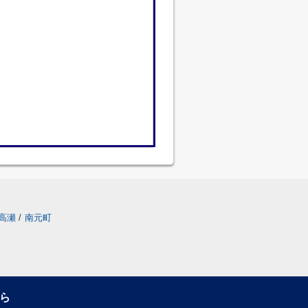
高瀬
/
南元町
ら