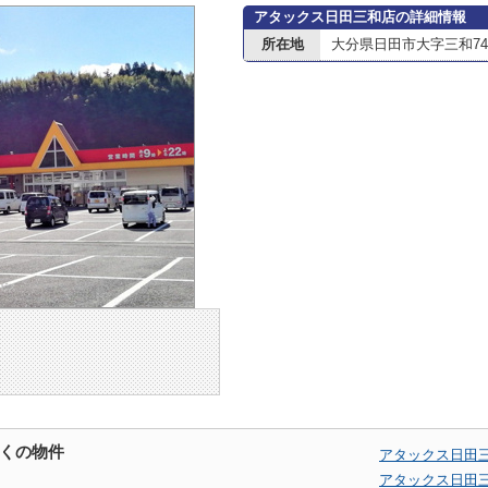
アタックス日田三和店の詳細情報
所在地
大分県日田市大字三和74
くの物件
アタックス日田
アタックス日田