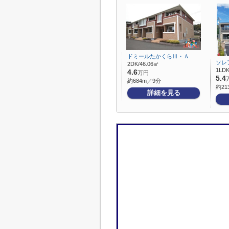
ドミールたかくらⅢ・Ａ
ソレ
2DK/46.06㎡
1LDK
4.6
万円
5.4
約684m／9分
約21
詳細を見る