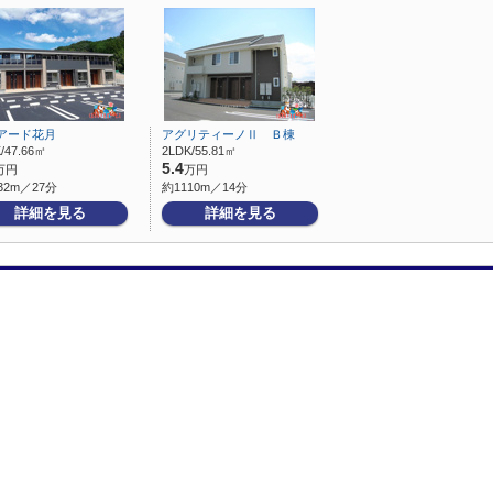
アード花月
アグリティーノⅡ Ｂ棟
/47.66㎡
2LDK/55.81㎡
5.4
万円
万円
32m／27分
約1110m／14分
詳細を見る
詳細を見る