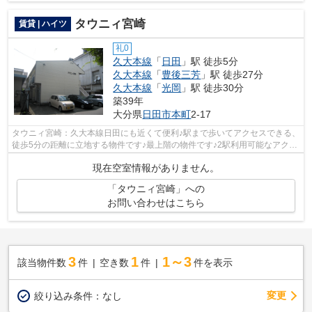
タウニィ宮崎
賃貸 | ハイツ
礼0
久大本線
「
日田
」駅 徒歩5分
久大本線
「
豊後三芳
」駅 徒歩27分
久大本線
「
光岡
」駅 徒歩30分
築39年
大分県
日田市
本町
2-17
タウニィ宮崎：久大本線日田にも近くて便利♪駅まで歩いてアクセスできる、
徒歩5分の距離に立地する物件です♪最上階の物件です♪2駅利用可能なアクセ
スの良い物件です♪当社スタッフが地...
現在空室情報がありません。
「タウニィ宮崎」への
お問い合わせはこちら
3
1
1～3
該当物件数
件
空き数
件
件を表示
変更
絞り込み条件：
なし