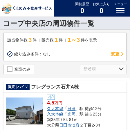
閲覧履歴
お気に入り
メニュー
0
0
コープ中央店の周辺物件一覧
3
1
1～3
該当物件数
件
販売数
件
件を表示
変更
絞り込み条件：
なし
空室のみ
フレグランス石井A棟
賃貸 | ハイツ
礼0
4.5
万円
久大本線
「
日田
」駅 徒歩12分
久大本線
「
光岡
」駅 徒歩23分
築35年 / 54.81㎡
大分県
日田市
淡窓
２丁目2-34