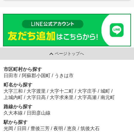
ページトップへ
市区町村から探す
日田市
/
阿蘇郡小国町
/
うきは市
町名から探す
大字三和
/
大字渡里
/
大字十二町
/
大字庄手
/
城町
/
上城内町
/
大字日高
/
大字求来里
/
大字高瀬
/
南元町
路線から探す
久大本線
/
日田彦山線
駅から探す
光岡
/
日田
/
豊後三芳
/
夜明
/
恵良
/
筑後大石