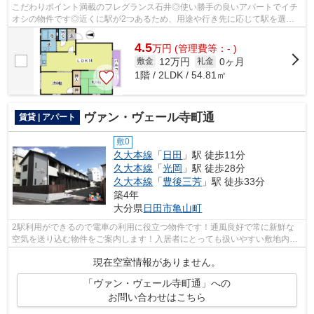
こだわりポイント満載のフレグランス石井◎使い勝手の良いアパートでイチ
オシの物件です◎近くに駅が2つあるため、用途や行き先に応じて駅を選べ
る物件です◎歩いて12分ほどで駅にアクセ...
4.5
万
円
(管理費等：- )
12万円
0ヶ月
敷金
礼金
1階 / 2LDK / 54.81㎡
ヴァン・ヴェール寺町通
賃貸 | アパート
敷0
久大本線
「
日田
」駅 徒歩11分
久大本線
「
光岡
」駅 徒歩28分
久大本線
「
豊後三芳
」駅 徒歩33分
築4年
大分県
日田市
亀山町
2駅利用ができるので電車の利用に役立つ物件です！通風良好で常に新鮮な
空気を送り込む物件をご案内します！入居者にとっても扱いやすい敷地内ご
み置き場がついています！使い勝手の良...
現在空室情報がありません。
「ヴァン・ヴェール寺町通」への
お問い合わせはこちら