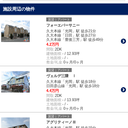
施設周辺の物件
賃貸｜アパート
フォーエバーサニー
久大本線「光岡」駅 徒歩21分
久大本線「日田」駅 徒歩27分
久大本線「豊後三芳」駅 徒歩49分
4.2万円
間取:
2DK
建物面積:
- / 12.93坪
土地面積:
- / -
敷金/礼金:
0ヶ月/0ヶ月
賃貸｜アパート
ヴェルデ三隈 Ⅰ
久大本線「光岡」駅 徒歩18分
日田彦山線「光岡」駅 徒歩18分
4.4万円
間取:
2DK
建物面積:
- / 13.93坪
土地面積:
- / -
敷金/礼金:
0ヶ月/0ヶ月
賃貸｜アパート
アグリティーノⅢ
久大本線「光岡」駅 徒歩15分