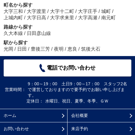
町名から探す
大字三和
/
大字渡里
/
大字十二町
/
大字庄手
/
城町
/
上城内町
/
大字日高
/
大字求来里
/
大字高瀬
/
南元町
路線から探す
久大本線
/
日田彦山線
駅から探す
光岡
/
日田
/
豊後三芳
/
夜明
/
恵良
/
筑後大石
電話でお問い合わせ
9：00～19：00 土日9：00～17：00 スタッフ2名
営業時間：
で運営しておりますので要予約でお願い申し上げま
す。
定休日：
水曜日、祝日、夏季、冬季、ＧＷ
ホーム
会社概要
お問い合わせ
来店予約