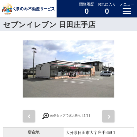
閲覧履歴
お気に入り
メニュー
0
0
セブンイレブン 日田庄手店
前
次
画像タップで拡大表示【
1
/1】
所在地
大分県日田市大字庄手869-1