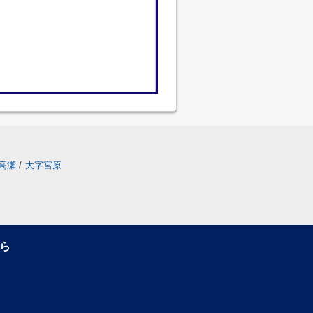
高瀬
/
大字宮原
ら