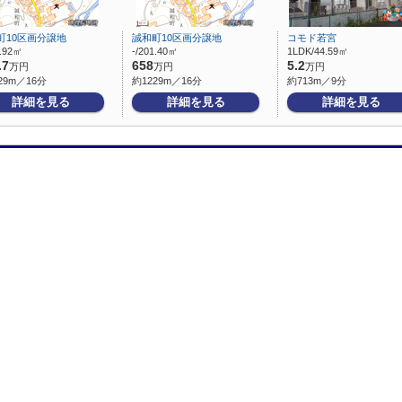
町10区画分譲地
誠和町10区画分譲地
コモド若宮
0.92㎡
-/201.40㎡
1LDK/44.59㎡
.7
658
5.2
万円
万円
万円
29m／16分
約1229m／16分
約713m／9分
詳細を見る
詳細を見る
詳細を見る