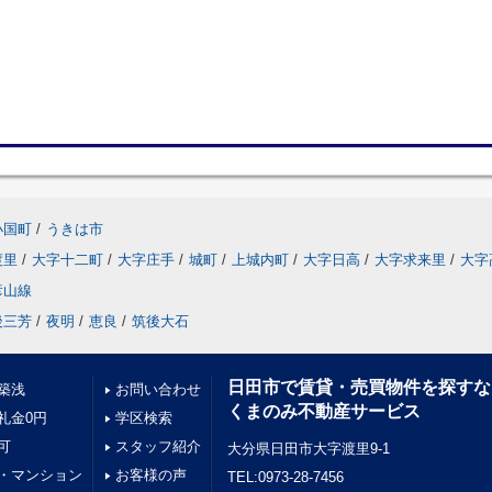
小国町
/
うきは市
渡里
/
大字十二町
/
大字庄手
/
城町
/
上城内町
/
大字日高
/
大字求来里
/
大字
彦山線
後三芳
/
夜明
/
恵良
/
筑後大石
日田市で賃貸・売買物件を探すな
築浅
お問い合わせ
くまのみ不動産サービス
礼金0円
学区検索
可
スタッフ紹介
大分県日田市大字渡里9-1
・マンション
お客様の声
TEL:0973-28-7456