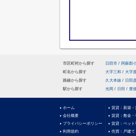
市区町村から探す
日田市
/
阿蘇郡
町名から探す
大字三和
/
大字
路線から探す
久大本線
/
日田
駅から探す
光岡
/
日田
/
豊
ホーム
賃貸：新築・
会社概要
賃貸：敷金・
プライバシーポリシー
賃貸：ペット
利用規約
売買：戸建て