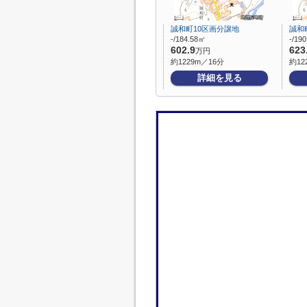
誠和町10区画分譲地
誠和
-/184.58㎡
-/19
602.9
623
万円
約1229m／16分
約12
詳細を見る