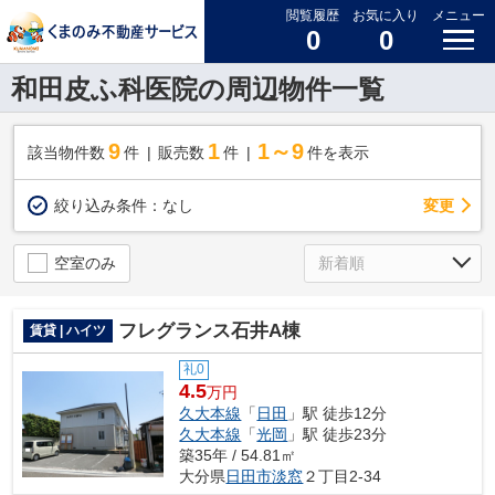
閲覧履歴
お気に入り
メニュー
0
0
和田皮ふ科医院の周辺物件一覧
9
1
1～9
該当物件数
件
販売数
件
件を表示
変更
絞り込み条件：
なし
空室のみ
フレグランス石井A棟
賃貸 | ハイツ
礼0
4.5
万円
久大本線
「
日田
」駅 徒歩12分
久大本線
「
光岡
」駅 徒歩23分
築35年 / 54.81㎡
大分県
日田市
淡窓
２丁目2-34