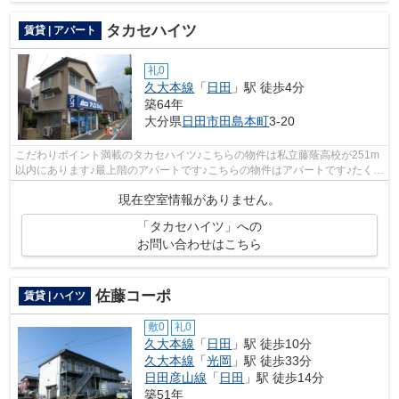
タカセハイツ
賃貸 | アパート
礼0
久大本線
「
日田
」駅 徒歩4分
築64年
大分県
日田市
田島本町
3-20
こだわりポイント満載のタカセハイツ♪こちらの物件は私立藤蔭高校が251m
以内にあります♪最上階のアパートです♪こちらの物件はアパートです♪たくさ
んの物件をご用意致しました♪色々な物...
現在空室情報がありません。
「タカセハイツ」への
お問い合わせはこちら
佐藤コーポ
賃貸 | ハイツ
敷0
礼0
久大本線
「
日田
」駅 徒歩10分
久大本線
「
光岡
」駅 徒歩33分
日田彦山線
「
日田
」駅 徒歩14分
築51年