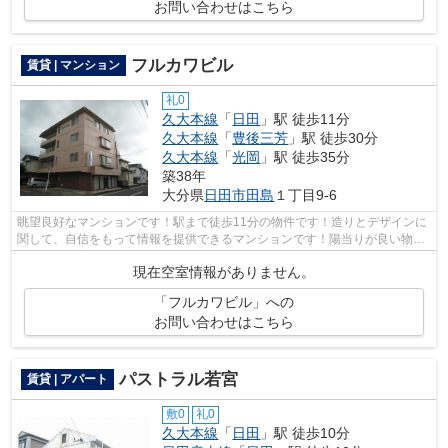
お問い合わせはこちら
フルカワビル
賃貸 | マンション
礼0
久大本線
「
日田
」駅 徒歩11分
久大本線
「
豊後三芳
」駅 徒歩30分
久大本線
「
光岡
」駅 徒歩35分
築38年
大分県
日田市
田島
１丁目9-6
眺望良好なマンションです！駅まで徒歩11分の物件です！造りとデザインに
関して、自信をもって情報を提供できるマンションです！陽当りが良い物件
です！日田市エリアと久大本線日田付...
現在空室情報がありません。
「フルカワビル」への
お問い合わせはこちら
パストラル若宮
賃貸 | アパート
敷0
礼0
久大本線
「
日田
」駅 徒歩10分