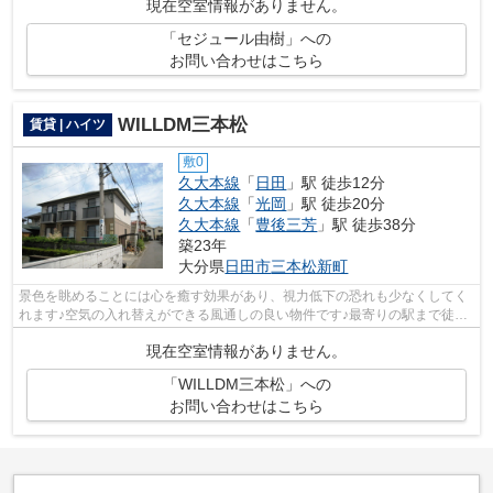
現在空室情報がありません。
「セジュール由樹」への
お問い合わせはこちら
WILLDM三本松
賃貸 | ハイツ
敷0
久大本線
「
日田
」駅 徒歩12分
久大本線
「
光岡
」駅 徒歩20分
久大本線
「
豊後三芳
」駅 徒歩38分
築23年
大分県
日田市
三本松新町
景色を眺めることには心を癒す効果があり、視力低下の恐れも少なくしてく
れます♪空気の入れ替えができる風通しの良い物件です♪最寄りの駅まで徒歩
12分の物件です♪付近に駅が2駅あり、...
現在空室情報がありません。
「WILLDM三本松」への
お問い合わせはこちら