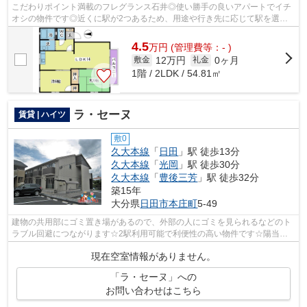
こだわりポイント満載のフレグランス石井◎使い勝手の良いアパートでイチ
オシの物件です◎近くに駅が2つあるため、用途や行き先に応じて駅を選べ
る物件です◎歩いて12分ほどで駅にアクセ...
4.5
万
円
(管理費等：- )
12万円
0ヶ月
敷金
礼金
1階 / 2LDK / 54.81㎡
ラ・セーヌ
賃貸 | ハイツ
敷0
久大本線
「
日田
」駅 徒歩13分
久大本線
「
光岡
」駅 徒歩30分
久大本線
「
豊後三芳
」駅 徒歩32分
築15年
大分県
日田市
本庄町
5-49
建物の共用部にゴミ置き場があるので、外部の人にゴミを見られるなどのト
ラブル回避につながります☆2駅利用可能で利便性の高い物件です☆陽当た
りが良いので、洗濯物が臭わずに乾きます...
現在空室情報がありません。
「ラ・セーヌ」への
お問い合わせはこちら