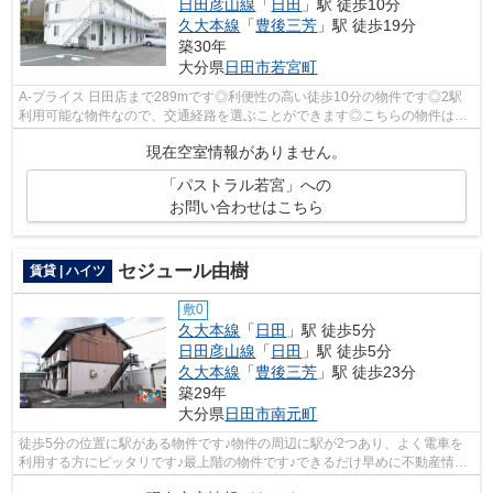
日田彦山線
「
日田
」駅 徒歩10分
久大本線
「
豊後三芳
」駅 徒歩19分
築30年
大分県
日田市
若宮町
A-プライス 日田店まで289mです◎利便性の高い徒歩10分の物件です◎2駅
利用可能な物件なので、交通経路を選ぶことができます◎こちらの物件はア
パートです◎日田市エリアにある賃貸情報の...
現在空室情報がありません。
「パストラル若宮」への
お問い合わせはこちら
セジュール由樹
賃貸 | ハイツ
敷0
久大本線
「
日田
」駅 徒歩5分
日田彦山線
「
日田
」駅 徒歩5分
久大本線
「
豊後三芳
」駅 徒歩23分
築29年
大分県
日田市
南元町
徒歩5分の位置に駅がある物件です♪物件の周辺に駅が2つあり、よく電車を
利用する方にピッタリです♪最上階の物件です♪できるだけ早めに不動産情報
を集めたい方は当社スタッフまでご連絡...