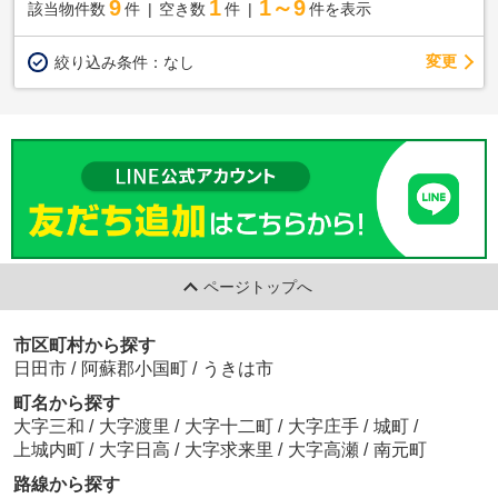
9
1
1～9
該当物件数
件
空き数
件
件を表示
変更
絞り込み条件：
なし
ページトップへ
市区町村から探す
日田市
/
阿蘇郡小国町
/
うきは市
町名から探す
大字三和
/
大字渡里
/
大字十二町
/
大字庄手
/
城町
/
上城内町
/
大字日高
/
大字求来里
/
大字高瀬
/
南元町
路線から探す