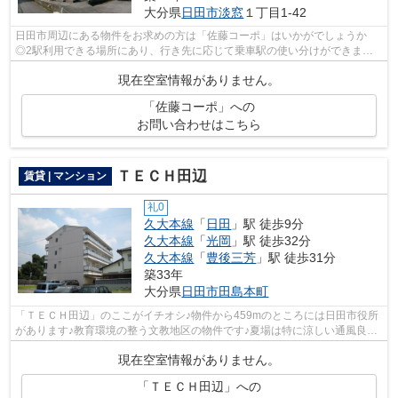
大分県
日田市
淡窓
１丁目1-42
日田市周辺にある物件をお求めの方は「佐藤コーポ」はいかがでしょうか
◎2駅利用できる場所にあり、行き先に応じて乗車駅の使い分けができます
◎最上階のハイツです◎洗濯物も自然乾燥で...
現在空室情報がありません。
「佐藤コーポ」への
お問い合わせはこちら
ＴＥＣＨ田辺
賃貸 | マンション
礼0
久大本線
「
日田
」駅 徒歩9分
久大本線
「
光岡
」駅 徒歩32分
久大本線
「
豊後三芳
」駅 徒歩31分
築33年
大分県
日田市
田島本町
「ＴＥＣＨ田辺」のここがイチオシ♪物件から459mのところには日田市役所
があります♪教育環境の整う文教地区の物件です♪夏場は特に涼しい通風良好
な環境の良い快適空間をどうぞ♪物件を...
現在空室情報がありません。
「ＴＥＣＨ田辺」への