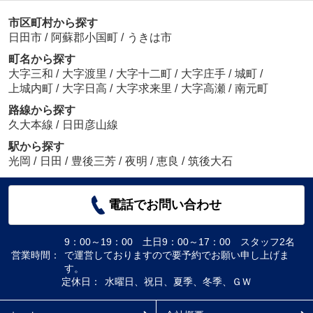
市区町村から探す
日田市
/
阿蘇郡小国町
/
うきは市
町名から探す
大字三和
/
大字渡里
/
大字十二町
/
大字庄手
/
城町
/
上城内町
/
大字日高
/
大字求来里
/
大字高瀬
/
南元町
路線から探す
久大本線
/
日田彦山線
駅から探す
光岡
/
日田
/
豊後三芳
/
夜明
/
恵良
/
筑後大石
電話でお問い合わせ
9：00～19：00 土日9：00～17：00 スタッフ2名
営業時間：
で運営しておりますので要予約でお願い申し上げま
す。
定休日：
水曜日、祝日、夏季、冬季、ＧＷ