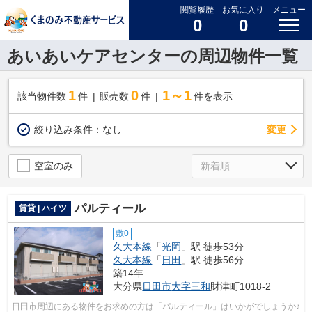
閲覧履歴
お気に入り
メニュー
0
0
あいあいケアセンターの周辺物件一覧
1
0
1～1
該当物件数
件
販売数
件
件を表示
変更
絞り込み条件：
なし
空室のみ
パルティール
賃貸 | ハイツ
敷0
久大本線
「
光岡
」駅 徒歩53分
久大本線
「
日田
」駅 徒歩56分
築14年
大分県
日田市
大字三和
財津町1018-2
日田市周辺にある物件をお求めの方は「パルティール」はいかがでしょうか♪