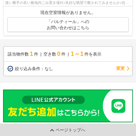
使い勝手の良い敷地内ごみ置き場付♪良好な眺望で癒されてみませんか♪住環
境がよく通風良好で日も入る物件をご...
現在空室情報がありません。
「パルティール」への
お問い合わせはこちら
1
0
1～1
該当物件数
件
空き数
件
件を表示
変更
絞り込み条件：
なし
ページトップへ