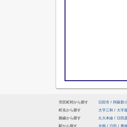
市区町村から探す
日田市
/
阿蘇郡
町名から探す
大字三和
/
大字
路線から探す
久大本線
/
日田
駅から探す
光岡
/
日田
/
豊