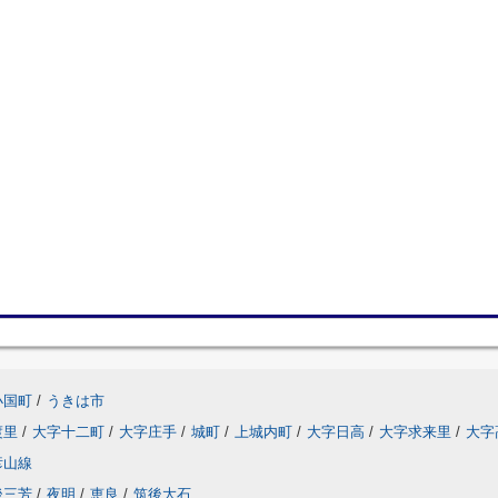
小国町
/
うきは市
渡里
/
大字十二町
/
大字庄手
/
城町
/
上城内町
/
大字日高
/
大字求来里
/
大字
彦山線
後三芳
/
夜明
/
恵良
/
筑後大石