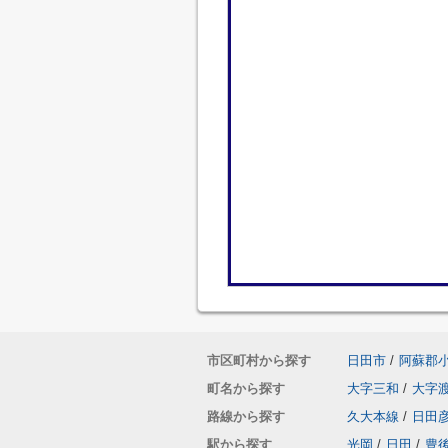
市区町村から探す
日田市
/
阿蘇郡
町名から探す
大字三和
/
大字
路線から探す
久大本線
/
日田
駅から探す
光岡
/
日田
/
豊