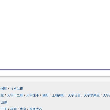
小国町
/
うきは市
渡里
/
大字十二町
/
大字庄手
/
城町
/
上城内町
/
大字日高
/
大字求来里
/
大字
彦山線
後三芳
/
夜明
/
恵良
/
筑後大石