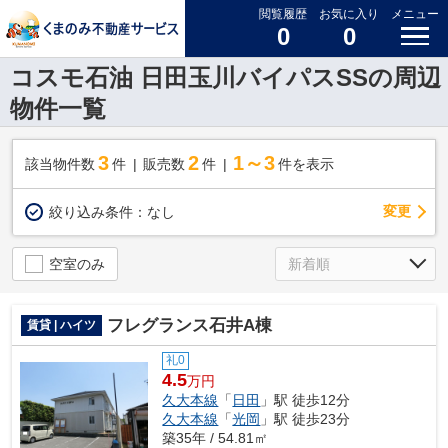
閲覧履歴
お気に入り
メニュー
0
0
コスモ石油 日田玉川バイパスSSの周辺
物件一覧
3
2
1～3
該当物件数
件
販売数
件
件を表示
変更
絞り込み条件：
なし
空室のみ
フレグランス石井A棟
賃貸 | ハイツ
礼0
4.5
万円
久大本線
「
日田
」駅 徒歩12分
久大本線
「
光岡
」駅 徒歩23分
築35年 / 54.81㎡