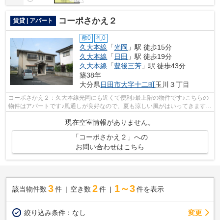
コーポさかえ２
賃貸 | アパート
敷0
礼0
久大本線
「
光岡
」駅 徒歩15分
久大本線
「
日田
」駅 徒歩19分
久大本線
「
豊後三芳
」駅 徒歩43分
築38年
大分県
日田市
大字十二町
玉川３丁目
コーポさかえ２：久大本線光岡にも近くて便利♪最上階の物件です♪こちらの
物件はアパートです♪風通しが良好なので、夏も涼しい風がはいってきます♪
日田市エリアにある賃貸情報のことな...
現在空室情報がありません。
「コーポさかえ２」への
お問い合わせはこちら
3
2
1～3
該当物件数
件
空き数
件
件を表示
変更
絞り込み条件：
なし