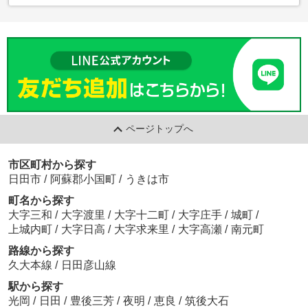
ページトップへ
市区町村から探す
日田市
/
阿蘇郡小国町
/
うきは市
町名から探す
大字三和
/
大字渡里
/
大字十二町
/
大字庄手
/
城町
/
上城内町
/
大字日高
/
大字求来里
/
大字高瀬
/
南元町
路線から探す
久大本線
/
日田彦山線
駅から探す
光岡
/
日田
/
豊後三芳
/
夜明
/
恵良
/
筑後大石