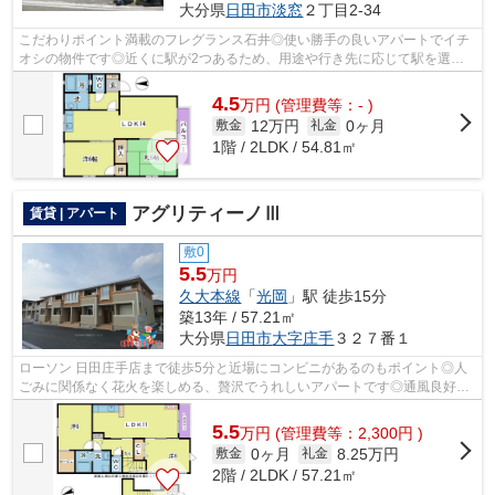
大分県
日田市
淡窓
２丁目2-34
こだわりポイント満載のフレグランス石井◎使い勝手の良いアパートでイチ
オシの物件です◎近くに駅が2つあるため、用途や行き先に応じて駅を選べ
る物件です◎歩いて12分ほどで駅にアクセ...
4.5
万
円
(管理費等：- )
12万円
0ヶ月
敷金
礼金
1階 / 2LDK / 54.81㎡
アグリティーノⅢ
賃貸 | アパート
敷0
5.5
万円
久大本線
「
光岡
」駅 徒歩15分
築13年 / 57.21㎡
大分県
日田市
大字庄手
３２７番１
ローソン 日田庄手店まで徒歩5分と近場にコンビニがあるのもポイント◎人
ごみに関係なく花火を楽しめる、贅沢でうれしいアパートです◎通風良好の
涼しく気持ちの良い空間をご提供いたし...
5.5
万
円
(管理費等：2,300円 )
0ヶ月
8.25万円
敷金
礼金
2階 / 2LDK / 57.21㎡