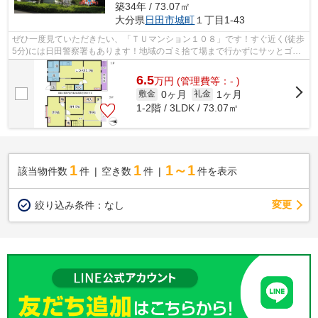
築34年 / 73.07㎡
大分県
日田市
城町
１丁目1-43
ぜひ一度見ていただきたい、「ＴＵマンション１０８」です！すぐ近く(徒歩
5分)には日田警察署もあります！地域のゴミ捨て場まで行かずにサッとゴミ
出しできるように、共用部にゴミ捨て...
6.5
万
円
(管理費等：- )
0ヶ月
1ヶ月
敷金
礼金
1-2階 / 3LDK / 73.07㎡
1
1
1～1
該当物件数
件
空き数
件
件を表示
変更
絞り込み条件：
なし