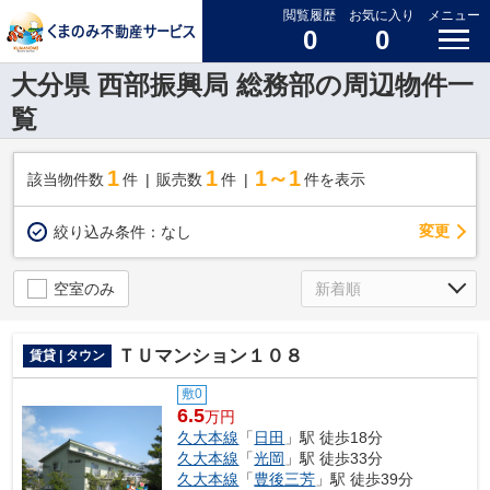
閲覧履歴
お気に入り
メニュー
0
0
大分県 西部振興局 総務部の周辺物件一
覧
1
1
1～1
該当物件数
件
販売数
件
件を表示
変更
絞り込み条件：
なし
空室のみ
ＴＵマンション１０８
賃貸 | タウン
敷0
6.5
万円
久大本線
「
日田
」駅 徒歩18分
久大本線
「
光岡
」駅 徒歩33分
久大本線
「
豊後三芳
」駅 徒歩39分