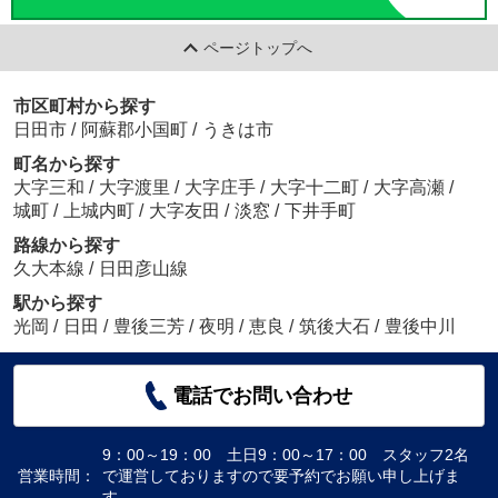
ページトップへ
市区町村から探す
日田市
/
阿蘇郡小国町
/
うきは市
町名から探す
大字三和
/
大字渡里
/
大字庄手
/
大字十二町
/
大字高瀬
/
城町
/
上城内町
/
大字友田
/
淡窓
/
下井手町
路線から探す
久大本線
/
日田彦山線
駅から探す
光岡
/
日田
/
豊後三芳
/
夜明
/
恵良
/
筑後大石
/
豊後中川
電話でお問い合わせ
9：00～19：00 土日9：00～17：00 スタッフ2名
営業時間：
で運営しておりますので要予約でお願い申し上げま
す。