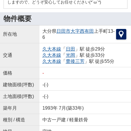
しますので、どうぞ安心してお任せください(*´ω`*)
物件概要
大分県
日田市
大字西有田
上手町13-
所在地
6
久大本線
「
日田
」駅 徒歩29分
交通
久大本線
「
光岡
」駅 徒歩33分
久大本線
「
豊後三芳
」駅 徒歩55分
価格
-
建物面積(坪数)
-(-)
土地面積(坪数)
-(-)
築年月
1993年 7月(築33年)
種別 / 構造
中古一戸建 / 軽量鉄骨