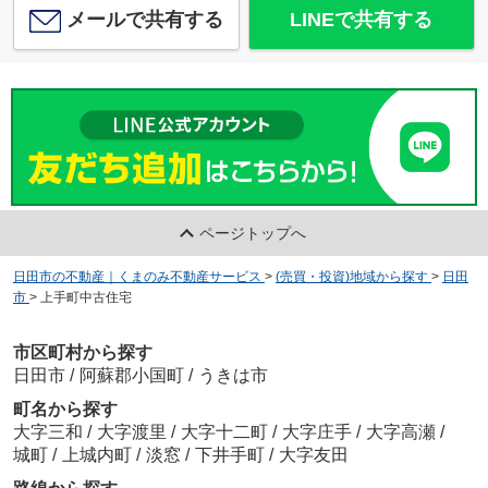
メールで共有する
LINEで共有する
ページトップへ
日田市の不動産｜くまのみ不動産サービス
>
(売買・投資)地域から探す
>
日田
市
>
上手町中古住宅
市区町村から探す
日田市
/
阿蘇郡小国町
/
うきは市
町名から探す
大字三和
/
大字渡里
/
大字十二町
/
大字庄手
/
大字高瀬
/
城町
/
上城内町
/
淡窓
/
下井手町
/
大字友田