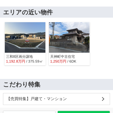
エリアの近い物件
三和8区画分譲地
天神町中古住宅
1,192.8
万
円
/ 375.59㎡
1,250
万
円
/ 6DK
こだわり特集
【売買特集】戸建て・マンション