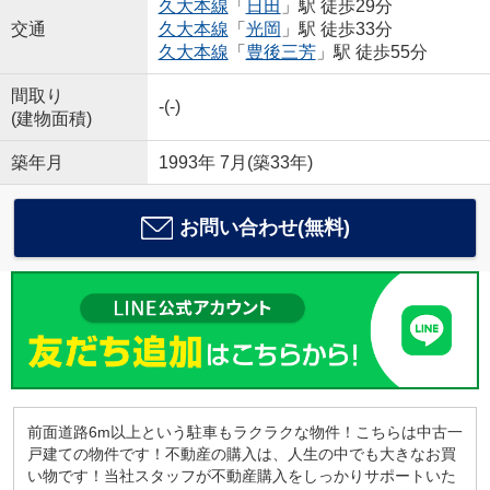
久大本線
「
日田
」駅 徒歩29分
交通
久大本線
「
光岡
」駅 徒歩33分
久大本線
「
豊後三芳
」駅 徒歩55分
間取り
-(-)
(建物面積)
築年月
1993年 7月(築33年)
お問い合わせ(無料)
前面道路6m以上という駐車もラクラクな物件！こちらは中古一
戸建ての物件です！不動産の購入は、人生の中でも大きなお買
い物です！当社スタッフが不動産購入をしっかりサポートいた