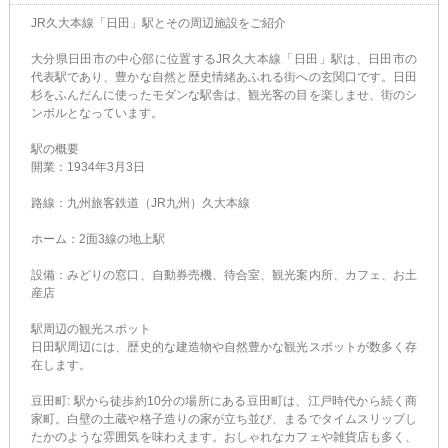
JR久大本線「日田」駅とその周辺施設をご紹介
大分県日田市の中心部に位置するJR久大本線「日田」駅は、日田市の
代表駅であり、豊かな自然と歴史情緒あふれる街への玄関口です。日田
杉をふんだんに使ったモダンな駅舎は、観光客の目を楽しませ、街のシ
ンボルとなっています。
駅の概要
開業：1934年3月3日
路線：九州旅客鉄道（JR九州）久大本線
ホーム：2面3線の地上駅
設備：みどりの窓口、自動券売機、待合室、観光案内所、カフェ、お土
産店
駅周辺の観光スポット
日田駅周辺には、歴史的な建造物や自然豊かな観光スポットが数多く存
在します。
豆田町: 駅から徒歩約10分の場所にある豆田町は、江戸時代から続く商
家町。白壁の土蔵や格子造りの家が立ち並び、まるでタイムスリップし
たかのような雰囲気を味わえます。おしゃれなカフェや雑貨店も多く、