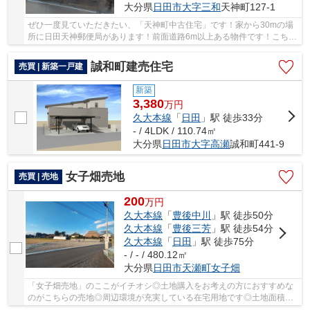
大分県
日田市
大字三和
天神町127-1
ぜひ一度見ていただきたい、「天神町中古住宅」です！家から30mの場
所に日田天神郵便局があります！前面道路6m以上ある物件です！こちら
は中古一戸建ての物件です！ご希望に沿った一戸...
誠和町建売住宅
売買 | 新築一戸建
新築
3,380
万
円
久大本線
「
日田
」駅 徒歩33分
- / 4LDK / 110.74㎡
大分県
日田市
大字高瀬
誠和町441-9
女子畑売地
売買 | 売地
200
万
円
久大本線
「
豊後中川
」駅 徒歩50分
久大本線
「
豊後三芳
」駅 徒歩54分
久大本線
「
日田
」駅 徒歩75分
- / - / 480.12㎡
大分県
日田市
天瀬町女子畑
「女子畑売地」のここがイチオシ◎土地購入をお考えの方におすすめな
のがこちらの売地◎周辺環境が充実している在宅用地です◎土地面積は
145.23㎡(公簿)です◎良い住環境が揃い、ニーズが...