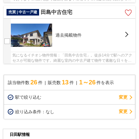
る在宅用地です◎不動産をお探しの際に、知らない...
田島中古住宅
売買 | 中古一戸建
過去掲載物件
気になるイチオシ物件情報：「田島中古住宅」。徒歩14分で駅へのアク
セスが可能な物件です。綺麗な室内の中古戸建て物件で素敵な日々をお
くりませんか。日田市に特化した当社には、不...
26
13
1～26
該当物件数
件
販売数
件
件を表示
駅で絞り込む
変更
変更
絞り込み条件：
なし
日田駅情報