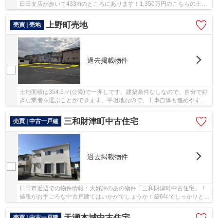
日田支店が歩いて433mのところにあります！1,350万円のこちらの土地
は、経済的かつ好条件です！平坦地なので、傾...
上野町売地
売買 | 売地
過去掲載物件
土地面積は354.5㎡(公簿)で一押しです。建築条件なしなので、自分で好
きな業者を選ぶことができます。平坦地なので、工事自体も進めやす
く、工事時間も短くなりやすいですよ。こちらの...
三和財津町中古住宅
売買 | 中古一戸建
過去掲載物件
日田市近辺での物件情報：大好評のあの物件「三和財津町中古住宅」！
値段がお手ごろな中古戸建てはいかがでしょうか！築6年でしっかりとし
た作りが特徴の物件です！不動産の活用法はさ...
天瀬本城中古住宅
売買 | 中古一戸建