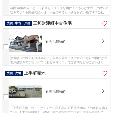
前面道路6m以上という駐車もラクラクな物件！こちらは中古一戸建ての
物件です！不動産の購入は、人生の中でも大きなお買い物です！当社ス
タッフが不動産購入をしっかりサポートいたし...
三和財津町中古住宅
売買 | 中古一戸建
過去掲載物件
接道幅10m以上あれば車の出し入れが非常に楽です◎こちらの物件は中
古戸建物件です◎日田市にある物件についてご質問などがございました
ら、当社スタッフまでお気軽にご連絡ください◎し...
上手町売地
売買 | 売地
過去掲載物件
「上手町売地」のここがイチオシ◎安心の前面道路6m以上の条件を備え
ております◎傾斜地より建築が楽な平坦地です◎周辺環境が充実してい