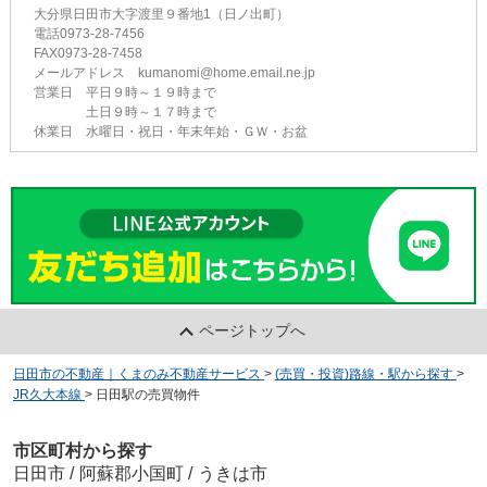
大分県日田市大字渡里９番地1（日ノ出町）
電話0973-28-7456
FAX0973-28-7458
メールアドレス kumanomi@home.email.ne.jp
営業日 平日９時～１９時まで
土日９時～１７時まで
休業日 水曜日・祝日・年末年始・ＧＷ・お盆
ページトップへ
日田市の不動産｜くまのみ不動産サービス
>
(売買・投資)路線・駅から探す
>
JR久大本線
>
日田駅の売買物件
市区町村から探す
日田市
/
阿蘇郡小国町
/
うきは市