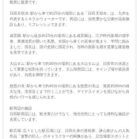
散策に最適です。
日田天領水: 駅から車で約15分の場所にある「日田天領水」は、九州を
代表するミネラルウォーターです。周辺には、自然豊かな公園や温泉施
設もあり、リフレッシュできます。
咸宜園: 駅から徒歩約15分の場所にある咸宜園は、江戸時代後期の儒学
者、廣瀬淡窓が開いた私塾。全国から多くの若者が集まり、学問に励み
ました。現在は、国の史跡に指定され、当時の面影を残す貴重な建造物
を見学できます。
大山ダム: 駅から車で約30分の場所にある大山ダムは、日田市の水源と
して重要な役割を担っています。ダム湖周辺には、キャンプ場や遊歩道
があり、自然を満喫できます。
慈恩の滝: 駅から車で約40分の場所にある慈恩の滝は、落差約30mの雄
大な滝。滝壺近くまで行くことができ、マイナスイオンを浴びながら自
然のパワーを感じられます。
駅周辺の施設
日田駅周辺には、観光客だけでなく、地元住民にとっても便利な施設が
充実しています。
駅広場: 広々とした駅広場には、日田出身の漫画家、諫山創さんの人気
作品「進撃の巨人」のキャラクターの銅像があり、記念撮影スポットと