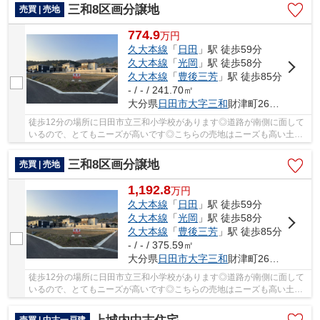
三和8区画分譲地
売買 | 売地
774.9
万
円
久大本線
「
日田
」駅 徒歩59分
久大本線
「
光岡
」駅 徒歩58分
久大本線
「
豊後三芳
」駅 徒歩85分
- / - / 241.70㎡
大分県
日田市
大字三和
財津町2650-22
徒歩12分の場所に日田市立三和小学校があります◎道路が南側に面して
いるので、とてもニーズが高いです◎こちらの売地はニーズも高い土地
です◎土地面積は230.62㎡(公簿)で一押しです◎初...
三和8区画分譲地
売買 | 売地
1,192.8
万
円
久大本線
「
日田
」駅 徒歩59分
久大本線
「
光岡
」駅 徒歩58分
久大本線
「
豊後三芳
」駅 徒歩85分
- / - / 375.59㎡
大分県
日田市
大字三和
財津町2650-25
徒歩12分の場所に日田市立三和小学校があります◎道路が南側に面して
いるので、とてもニーズが高いです◎こちらの売地はニーズも高い土地
です◎土地面積は230.62㎡(公簿)で一押しです◎初...