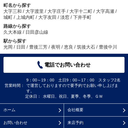
町名から探す
大字三和
/
大字渡里
/
大字庄手
/
大字十二町
/
大字高瀬
/
城町
/
上城内町
/
大字友田
/
淡窓
/
下井手町
路線から探す
久大本線
/
日田彦山線
駅から探す
光岡
/
日田
/
豊後三芳
/
夜明
/
恵良
/
筑後大石
/
豊後中川
電話でお問い合わせ
9：00～19：00 土日9：00～17：00 スタッフ2名
営業時間：
で運営しておりますので要予約でお願い申し上げま
す。
定休日：
水曜日、祝日、夏季、冬季、ＧＷ
ホーム
会社概要
お問い合わせ
来店予約