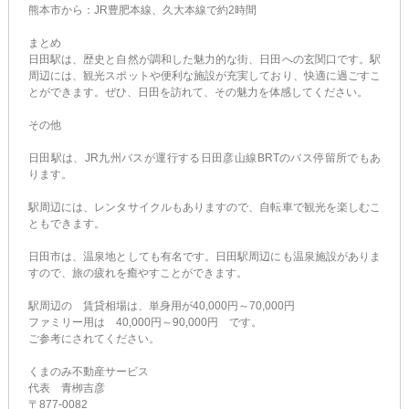
熊本市から：JR豊肥本線、久大本線で約2時間
まとめ
日田駅は、歴史と自然が調和した魅力的な街、日田への玄関口です。駅
周辺には、観光スポットや便利な施設が充実しており、快適に過ごすこ
とができます。ぜひ、日田を訪れて、その魅力を体感してください。
その他
日田駅は、JR九州バスが運行する日田彦山線BRTのバス停留所でもあ
ります。
駅周辺には、レンタサイクルもありますので、自転車で観光を楽しむこ
ともできます。
日田市は、温泉地としても有名です。日田駅周辺にも温泉施設がありま
すので、旅の疲れを癒やすことができます。
駅周辺の 賃貸相場は、単身用が40,000円～70,000円
ファミリー用は 40,000円～90,000円 です。
ご参考にされてください。
くまのみ不動産サービス
代表 青栁吉彦
〒877-0082