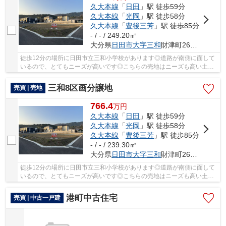
久大本線
「
日田
」駅 徒歩59分
久大本線
「
光岡
」駅 徒歩58分
久大本線
「
豊後三芳
」駅 徒歩85分
- / - / 249.20㎡
大分県
日田市
大字三和
財津町2650-20
徒歩12分の場所に日田市立三和小学校があります◎道路が南側に面して
いるので、とてもニーズが高いです◎こちらの売地はニーズも高い土地
です◎土地面積は230.62㎡(公簿)で一押しです◎初...
三和8区画分譲地
売買 | 売地
766.4
万
円
久大本線
「
日田
」駅 徒歩59分
久大本線
「
光岡
」駅 徒歩58分
久大本線
「
豊後三芳
」駅 徒歩85分
- / - / 239.30㎡
大分県
日田市
大字三和
財津町2650-25
徒歩12分の場所に日田市立三和小学校があります◎道路が南側に面して
いるので、とてもニーズが高いです◎こちらの売地はニーズも高い土地
です◎土地面積は230.62㎡(公簿)で一押しです◎初...
港町中古住宅
売買 | 中古一戸建