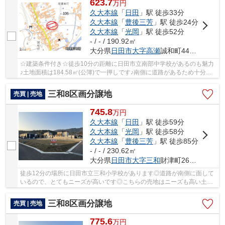
623.7
万
円
久大本線
「
日田
」駅 徒歩33分
久大本線
「
豊後三芳
」駅 徒歩24分
久大本線
「
光岡
」駅 徒歩52分
- / - / 190.92㎡
大分県
日田市
大字高瀬
誠和町441-14
☆建築条件付き☆徒歩10分の距離に日田市立南部中学校があるのも魅力
♪土地面積は184.58㎡(公簿)で一押しです♪南側に道路があるため十分な
日当たりが確保できます♪地域の顧客満足度ナンバ...
三和8区画分譲地
売買 | 売地
745.8
万
円
久大本線
「
日田
」駅 徒歩59分
久大本線
「
光岡
」駅 徒歩58分
久大本線
「
豊後三芳
」駅 徒歩85分
- / - / 230.62㎡
大分県
日田市
大字三和
財津町2650-23
徒歩12分の場所に日田市立三和小学校があります◎道路が南側に面して
いるので、とてもニーズが高いです◎こちらの売地はニーズも高い土地
です◎土地面積は230.62㎡(公簿)で一押しです◎初...
三和8区画分譲地
売買 | 売地
775.6
万
円