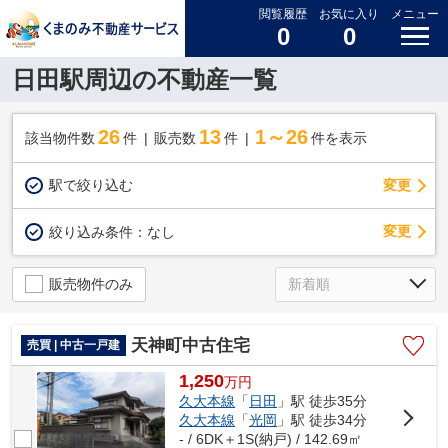
閲覧履歴
お気に入り
メニュー
0
0
日田駅周辺の不動産一覧
26
13
1～26
該当物件数
件
販売数
件
件を表示
駅で絞り込む
変更
変更
絞り込み条件：
なし
販売物件のみ
天神町中古住宅
売買 | 中古一戸建
1,250
万
円
久大本線
「
日田
」駅 徒歩35分
久大本線
「
光岡
」駅 徒歩34分
- / 6DK＋1S(納戸) / 142.69㎡