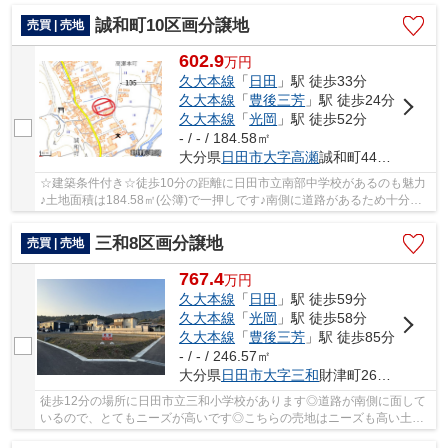
誠和町10区画分譲地
売買 | 売地
602.9
万
円
久大本線
「
日田
」駅 徒歩33分
久大本線
「
豊後三芳
」駅 徒歩24分
久大本線
「
光岡
」駅 徒歩52分
- / - / 184.58㎡
大分県
日田市
大字高瀬
誠和町441-14
☆建築条件付き☆徒歩10分の距離に日田市立南部中学校があるのも魅力
♪土地面積は184.58㎡(公簿)で一押しです♪南側に道路があるため十分な
日当たりが確保できます♪地域の顧客満足度ナンバ...
三和8区画分譲地
売買 | 売地
767.4
万
円
久大本線
「
日田
」駅 徒歩59分
久大本線
「
光岡
」駅 徒歩58分
久大本線
「
豊後三芳
」駅 徒歩85分
- / - / 246.57㎡
大分県
日田市
大字三和
財津町2650-21
徒歩12分の場所に日田市立三和小学校があります◎道路が南側に面して
いるので、とてもニーズが高いです◎こちらの売地はニーズも高い土地
です◎土地面積は230.62㎡(公簿)で一押しです◎初...