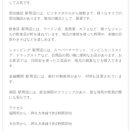
して人気です。
宿泊施設: 駅周辺には、ビジネスホテルから旅館まで、様々なタイプの
宿泊施設があります。観光の拠点として、最適です。
飲食店: 駅周辺には、ラーメン店、居酒屋、カフェなど、様々なジャン
ルの飲食店が軒を連ねています。地元の食材を使った料理や、名物の日
田やきそばなどを楽しめます。
ショッピング: 駅周辺には、スーパーマーケット、コンビニエンススト
ア、ドラッグストアなど、日用品の買い物に便利なお店があります。お
土産店では、日田杉を使った工芸品や、地元の銘菓などを購入できま
す。
金融機関: 駅周辺には、銀行や郵便局があり、ATMも設置されていま
す。
病院: 駅周辺には、総合病院やクリニックがあり、急な病気や怪我の際
にも安心です。
アクセス
福岡市から：JR久大本線で約1時間30分
大分市から：JR久大本線で約1時間30分