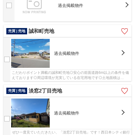
過去掲載物件
誠和町売地
売買 | 売地
過去掲載物件
こだわりポイント満載の誠和町売地◎安心の前面道路6m以上の条件を備
えております◎周辺環境が充実している在宅用地です◎土地面積は
224.73㎡(公簿)あります◎豊富な情報量を誇る当社では...
淡窓2丁目売地
売買 | 売地
過去掲載物件
ぜひ一度見ていただきたい、「淡窓2丁目売地」です！西日本シティ銀行