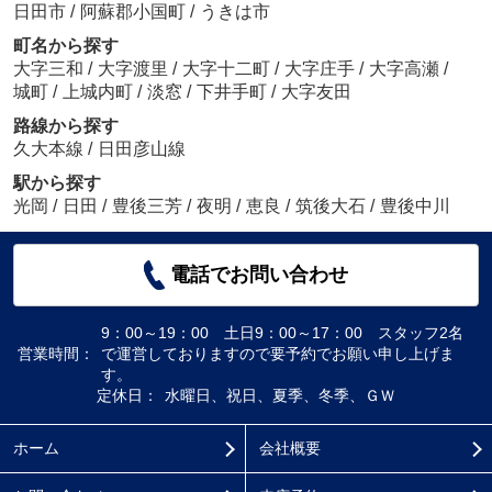
日田市
/
阿蘇郡小国町
/
うきは市
町名から探す
大字三和
/
大字渡里
/
大字十二町
/
大字庄手
/
大字高瀬
/
城町
/
上城内町
/
淡窓
/
下井手町
/
大字友田
路線から探す
久大本線
/
日田彦山線
駅から探す
光岡
/
日田
/
豊後三芳
/
夜明
/
恵良
/
筑後大石
/
豊後中川
電話でお問い合わせ
9：00～19：00 土日9：00～17：00 スタッフ2名
営業時間：
で運営しておりますので要予約でお願い申し上げま
す。
定休日：
水曜日、祝日、夏季、冬季、ＧＷ
ホーム
会社概要