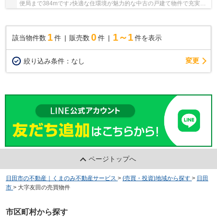
便局まで384mです♪快適な住環境が魅力的な中古の戸建て物件で充実し
た日々を過ごしませんか♪南側道路に面した物件...
1
0
1～1
該当物件数
件
販売数
件
件を表示
変更
絞り込み条件：
なし
ページトップへ
日田市の不動産｜くまのみ不動産サービス
>
(売買・投資)地域から探す
>
日田
市
>
大字友田の売買物件
市区町村から探す