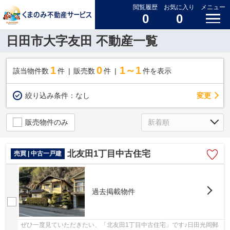
閲覧履歴
お気に入り
メニュー
0
0
日田市大字友田 不動産一覧
1
0
1～1
該当物件数
件
販売数
件
件を表示
変更
絞り込み条件：
なし
販売物件のみ
北友田1丁目中古住宅
売買 | 中古一戸建
過去掲載物件
ぜひ一度見ていただきたい、「北友田1丁目中古住宅」です♪日田光岡郵