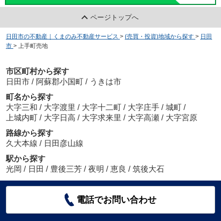
ページトップへ
日田市の不動産｜くまのみ不動産サービス
>
(売買・投資)地域から探す
>
日田
市
>
上手町売地
市区町村から探す
日田市
/
阿蘇郡小国町
/
うきは市
町名から探す
大字三和
/
大字渡里
/
大字十二町
/
大字庄手
/
城町
/
上城内町
/
大字日高
/
大字求来里
/
大字高瀬
/
大字宮原
路線から探す
久大本線
/
日田彦山線
駅から探す
光岡
/
日田
/
豊後三芳
/
夜明
/
恵良
/
筑後大石
電話でお問い合わせ