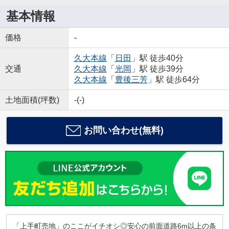
基本情報
価格
-
久大本線
「
日田
」駅 徒歩40分
交通
久大本線
「
光岡
」駅 徒歩39分
久大本線
「
豊後三芳
」駅 徒歩64分
土地面積(坪数)
-(-)
お問い合わせ(無料)
「上手町売地」のここがイチオシ◎安心の前面道路6m以上の条