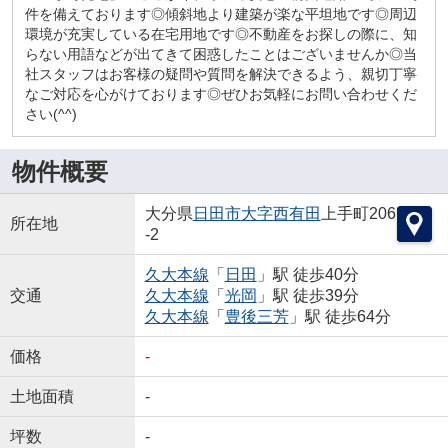
件を備えております◎傾斜地より建築が楽な平坦地です◎周辺
環境が充実している在宅用地です◎不動産をお探しの際に、知
らない用語などが出てきて困惑したことはございませんか◎当
社スタッフはお客様の疑問や質問を解決できるよう、親切丁寧
なご対応を心がけております◎ぜひお気軽にお問い合わせくだ
さい(^^)
物件概要
大分県
日田市
大字西有田
上手町206
所在地
-2
久大本線
「
日田
」駅 徒歩40分
交通
久大本線
「
光岡
」駅 徒歩39分
久大本線
「
豊後三芳
」駅 徒歩64分
価格
-
土地面積
-
坪数
-