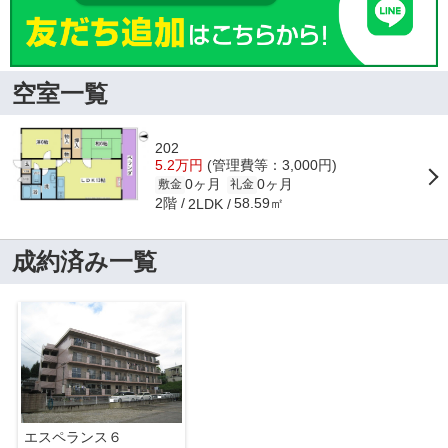
空室一覧
202
5.2万円
(管理費等：3,000円)
0ヶ月
0ヶ月
敷金
礼金
2階
58.59㎡
2LDK
成約済み一覧
エスペランス６