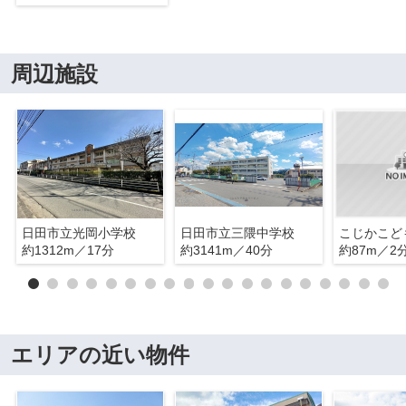
周辺施設
日田市立光岡小学校
日田市立三隈中学校
約1312m／17分
約3141m／40分
約87m／2
エリアの近い物件