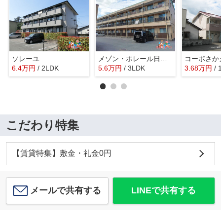
ソレーユ
メゾン・ポレール日田A棟
コーポさか
6.4
万
円
/ 2LDK
5.6
万
円
/ 3LDK
3.68
万
円
/ 
こだわり特集
【賃貸特集】敷金・礼金0円
メールで共有する
LINEで共有する