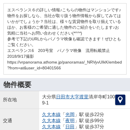
エスペランス６の詳しい情報♪こちらの物件はマンションです♪
物件をお探しなら、当社が取り扱う物件情報から探してみては
いかがでしょうか？当社は、様々な賃貸物件を取り揃えている
ほか、お客様のご希望に適した物件のご紹介をいたします♪お
気軽に当社へお問い合わせください(*^^*)
参考で下記のURLからパノラマ映像も確認できます！ぜひとも
ご覧ください。
エスペランス6 203号室 パノラマ映像 流用転載禁止
2018/9/17撮影
https://vrpanorama.athome.jp/panoramas/_NRVyvUIkK/embed
?from=at&user_id=80401566
物件概要
大分県
日田市
大字渡里
清岸寺町100
所在地
9-1
久大本線
「
光岡
」駅 徒歩22分
交通
久大本線
「
夜明
」駅 徒歩99分
久大本線
「
日田
」駅 徒歩37分