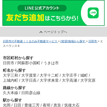
ページトップへ
日田市の不動産｜くまのみ不動産サービス
>
(賃貸)地域から探す
>
日田市
>
エ
スペランス６
市区町村から探す
日田市
/
阿蘇郡小国町
/
うきは市
町名から探す
大字三和
/
大字渡里
/
大字十二町
/
大字庄手
/
城町
/
上城内町
/
大字日高
/
大字求来里
/
大字高瀬
/
大字宮原
路線から探す
久大本線
/
日田彦山線
駅から探す
光岡
/
日田
/
豊後三芳
/
夜明
/
恵良
/
筑後大石