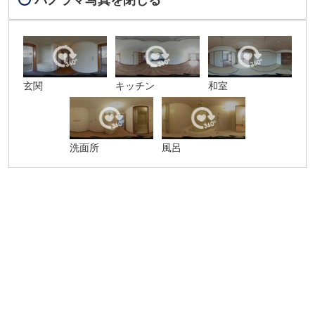
玄関
キッチン
和室
洗面所
風呂