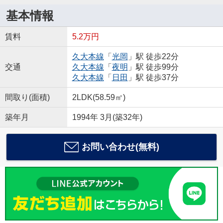
基本情報
賃料
5.2万円
久大本線
「
光岡
」駅 徒歩22分
交通
久大本線
「
夜明
」駅 徒歩99分
久大本線
「
日田
」駅 徒歩37分
間取り(面積)
2LDK(58.59㎡)
築年月
1994年 3月(築32年)
お問い合わせ(無料)