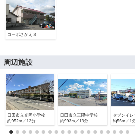
コーポさかえ３
周辺施設
日田市立光岡小学校
日田市立三隈中学校
約952m／12分
約993m／13分
約56m／1