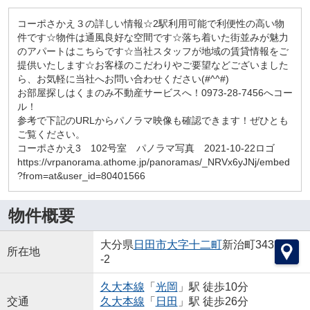
コーポさかえ３の詳しい情報☆2駅利用可能で利便性の高い物
件です☆物件は通風良好な空間です☆落ち着いた街並みが魅力
のアパートはこちらです☆当社スタッフが地域の賃貸情報をご
提供いたします☆お客様のこだわりやご要望などございました
ら、お気軽に当社へお問い合わせください(#^^#)
お部屋探しはくまのみ不動産サービスへ！0973-28-7456へコー
ル！
参考で下記のURLからパノラマ映像も確認できます！ぜひとも
ご覧ください。
コーポさかえ3 102号室 パノラマ写真 2021-10-22ロゴ
https://vrpanorama.athome.jp/panoramas/_NRVx6yJNj/embed
?from=at&user_id=80401566
物件概要
大分県
日田市
大字十二町
新治町343
所在地
-2
久大本線
「
光岡
」駅 徒歩10分
交通
久大本線
「
日田
」駅 徒歩26分