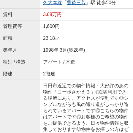
久大本線
「
豊後三芳
」駅 徒歩50分
賃料
3.68万円
管理費等
1,600円
面積
23.18㎡
築年月
1998年 3月(築28年)
種別 / 構造
アパート / 木造
階建
2階建
日田市近辺での物件情報：大好評のあの
物件「コーポさかえ３」◎2駅利用でき
る場所にあり、アクセスが便利です◎シ
ンプルながらも風の通り道がしっかり造
られているアパートです◎こちらの物件
はアパートです◎お客様のご希望の物件
をご提供できるよう、日々物件情報を収
集しております◎物件をお探しの方はぜ