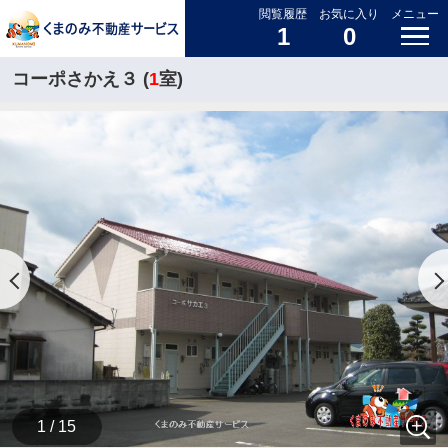
閲覧履歴
お気に入り
メニュー
1
0
コーポさかえ３ (
1
室)
1 / 15