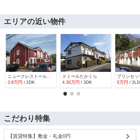
エリアの近い物件
ニュークレストールソフィアＡ
ドミールたかくら
プリンセッ
3.8
万
円
/ 2DK
4.35
万
円
/ 3DK
5
万
円
/ 2L
こだわり特集
【賃貸特集】敷金・礼金0円