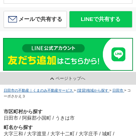
メールで共有する
LINEで共有する
ページトップへ
日田市の不動産｜くまのみ不動産サービス
>
(賃貸)地域から探す
>
日田市
>
コ
ーポさかえ３
市区町村から探す
日田市
/
阿蘇郡小国町
/
うきは市
町名から探す
大字三和
/
大字渡里
/
大字十二町
/
大字庄手
/
城町
/