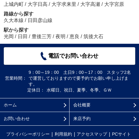
上城内町
/
大字日高
/
大字求来里
/
大字高瀬
/
大字宮原
路線から探す
久大本線
/
日田彦山線
駅から探す
光岡
/
日田
/
豊後三芳
/
夜明
/
恵良
/
筑後大石
電話でお問い合わせ
9：00～19：00 土日9：00～17：00 スタッフ2名
営業時間：
で運営しておりますので要予約でお願い申し上げま
す。
定休日：
水曜日、祝日、夏季、冬季、ＧＷ
ホーム
会社概要
お問い合わせ
来店予約
プライバシーポリシー
利用規約
アクセスマップ
PCサイト