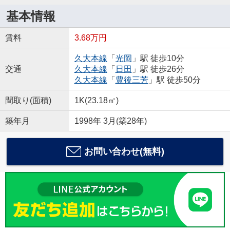
基本情報
賃料
3.68万円
久大本線
「
光岡
」駅 徒歩10分
交通
久大本線
「
日田
」駅 徒歩26分
久大本線
「
豊後三芳
」駅 徒歩50分
間取り(面積)
1K(23.18㎡)
築年月
1998年 3月(築28年)
お問い合わせ(無料)