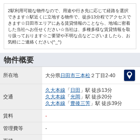
2駅利用可能な物件なので、用途や行き先に応じて経路を選択
できます☆駅近くに立地する物件で、徒歩13分程でアクセスで
きます☆日田市エリアにある賃貸情報のことなら、地域に密着
した当社へお任せください☆当社は、多種多様な賃貸情報を取
り扱っております☆ご要望や不明な点などございましたら、お
気軽にご連絡ください(^_^)
物件概要
所在地
大分県
日田市
三本松
２丁目2-40
久大本線
「
日田
」駅 徒歩13分
交通
久大本線
「
光岡
」駅 徒歩20分
久大本線
「
豊後三芳
」駅 徒歩39分
賃料
-
管理費等
-