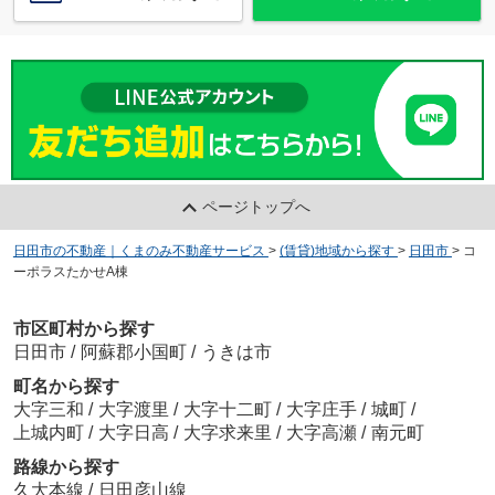
ページトップへ
日田市の不動産｜くまのみ不動産サービス
>
(賃貸)地域から探す
>
日田市
>
コ
ーポラスたかせA棟
市区町村から探す
日田市
/
阿蘇郡小国町
/
うきは市
町名から探す
大字三和
/
大字渡里
/
大字十二町
/
大字庄手
/
城町
/
上城内町
/
大字日高
/
大字求来里
/
大字高瀬
/
南元町
路線から探す
久大本線
/
日田彦山線