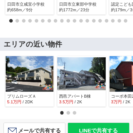
日田市立咸宜小学校
日田市立東部中学校
約658m／9分
約1772m／23分
約179m／
エリアの近い物件
プリムローズＡ
西邑アパートB棟
コーポ本田
5.1
万
円
/ 2DK
3.5
万
円
/ 2K
3
万
円
/ 2K
メールで共有する
LINEで共有する