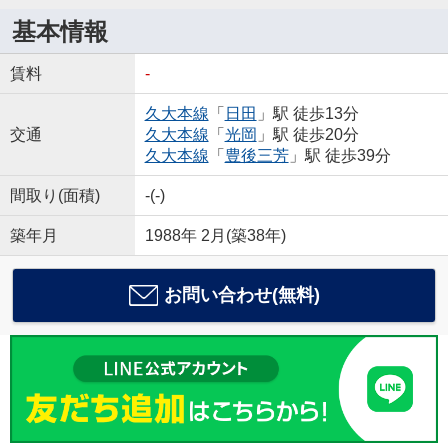
基本情報
賃料
-
久大本線
「
日田
」駅 徒歩13分
交通
久大本線
「
光岡
」駅 徒歩20分
久大本線
「
豊後三芳
」駅 徒歩39分
間取り(面積)
-(-)
築年月
1988年 2月(築38年)
お問い合わせ(無料)