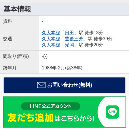
基本情報
賃料
-
久大本線
「
日田
」駅 徒歩13分
交通
久大本線
「
豊後三芳
」駅 徒歩39分
久大本線
「
光岡
」駅 徒歩20分
間取り(面積)
-(-)
築年月
1988年 2月(築38年)
お問い合わせ(無料)