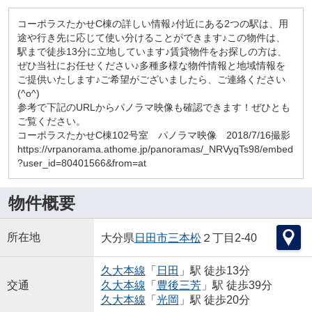
コーポラスたかせC棟の詳しい情報♪付近にある2つの駅は、用
途や行き先に応じて使い分けることができます♪この物件は、
駅まで徒歩13分に立地しています♪賃貸物件をお探しの方は、
ぜひ当社にお任せください♪多種多様な物件情報と地域情報を
ご提供いたします♪ご希望がございましたら、ご連絡ください
(^o^)
参考で下記のURLからパノラマ映像も確認できます！ぜひとも
ご覧ください。
コーポラスたかせC棟102号室 パノラマ映像 2018/7/16撮影
https://vrpanorama.athome.jp/panoramas/_NRVyqTs98/embed
?user_id=80401566&from=at
物件概要
所在地
大分県
日田市
三本松
２丁目2-40
久大本線
「
日田
」駅 徒歩13分
交通
久大本線
「
豊後三芳
」駅 徒歩39分
久大本線
「
光岡
」駅 徒歩20分