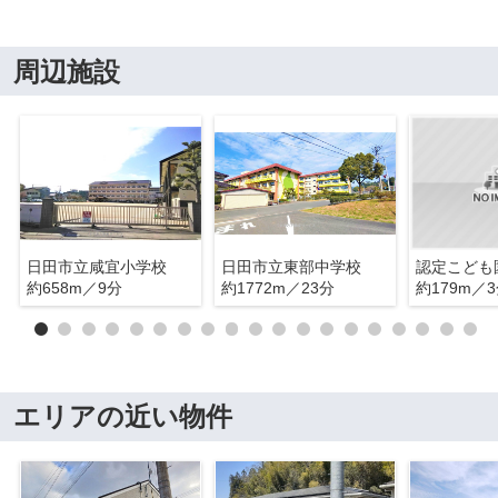
周辺施設
日田市立咸宜小学校
日田市立東部中学校
約658m／9分
約1772m／23分
約179m／
エリアの近い物件