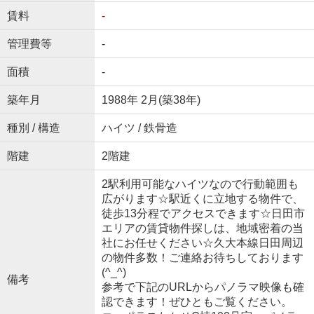
賃料
-
管理費等
-
面積
-
築年月
1988年 2月(築38年)
種別 / 構造
ハイツ / 鉄骨造
階建
2階建
2駅利用可能なハイツなので行動範囲も
広がります☆駅近くに立地する物件で、
徒歩13分程でアクセスできます☆日田市
エリアの賃貸物件探しは、地域密着の当
社にお任せください☆久大本線日田周辺
の物件多数！ご連絡お待ちしております
(^_^)
備考
参考で下記のURLからパノラマ映像も確
認できます！ぜひともご覧ください。