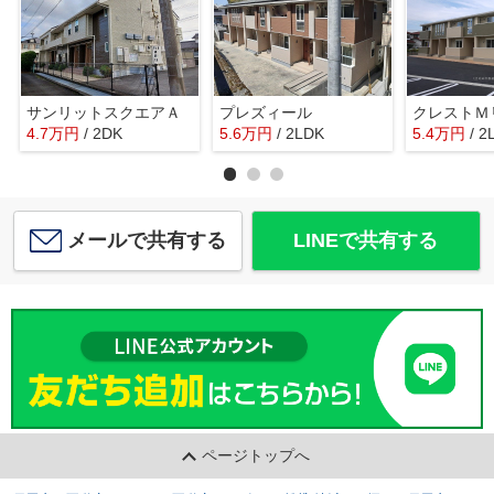
サンリットスクエアＡ
プレズィール
クレストＭ
4.7
万
円
/ 2DK
5.6
万
円
/ 2LDK
5.4
万
円
/ 2
メールで共有する
LINEで共有する
ページトップへ