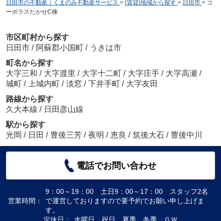
日田市の不動産｜くまのみ不動産サービス
>
(賃貸)地域から探す
>
日田市
>
コ
ーポラスたかせC棟
市区町村から探す
日田市
/
阿蘇郡小国町
/
うきは市
町名から探す
大字三和
/
大字渡里
/
大字十二町
/
大字庄手
/
大字高瀬
/
城町
/
上城内町
/
淡窓
/
下井手町
/
大字友田
路線から探す
久大本線
/
日田彦山線
駅から探す
光岡
/
日田
/
豊後三芳
/
夜明
/
恵良
/
筑後大石
/
豊後中川
電話でお問い合わせ
9：00～19：00 土日9：00～17：00 スタッフ2名
営業時間：
で運営しておりますので要予約でお願い申し上げま
す。
定休日：
水曜日、祝日、夏季、冬季、ＧＷ