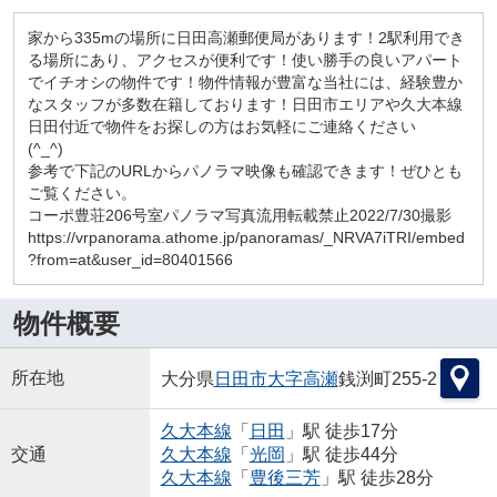
家から335mの場所に日田高瀬郵便局があります！2駅利用でき
る場所にあり、アクセスが便利です！使い勝手の良いアパート
でイチオシの物件です！物件情報が豊富な当社には、経験豊か
なスタッフが多数在籍しております！日田市エリアや久大本線
日田付近で物件をお探しの方はお気軽にご連絡ください
(^_^)
参考で下記のURLからパノラマ映像も確認できます！ぜひとも
ご覧ください。
コーポ豊荘206号室パノラマ写真流用転載禁止2022/7/30撮影
https://vrpanorama.athome.jp/panoramas/_NRVA7iTRI/embed
?from=at&user_id=80401566
物件概要
所在地
大分県
日田市
大字高瀬
銭渕町255-2
久大本線
「
日田
」駅 徒歩17分
交通
久大本線
「
光岡
」駅 徒歩44分
久大本線
「
豊後三芳
」駅 徒歩28分