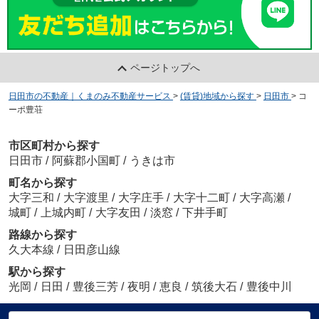
ページトップへ
日田市の不動産｜くまのみ不動産サービス
>
(賃貸)地域から探す
>
日田市
>
コ
ーポ豊荘
市区町村から探す
日田市
/
阿蘇郡小国町
/
うきは市
町名から探す
大字三和
/
大字渡里
/
大字庄手
/
大字十二町
/
大字高瀬
/
城町
/
上城内町
/
大字友田
/
淡窓
/
下井手町
路線から探す
久大本線
/
日田彦山線
駅から探す
光岡
/
日田
/
豊後三芳
/
夜明
/
恵良
/
筑後大石
/
豊後中川