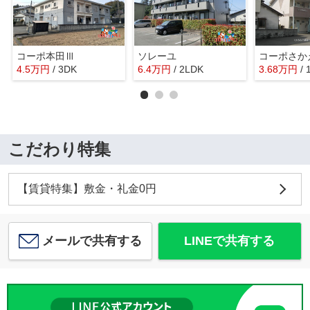
コーポ本田Ⅲ
ソレーユ
コーポさか
4.5
万
円
/ 3DK
6.4
万
円
/ 2LDK
3.68
万
円
/ 
こだわり特集
【賃貸特集】敷金・礼金0円
メールで共有する
LINEで共有する