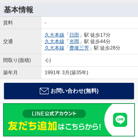
基本情報
賃料
-
久大本線
「
日田
」駅 徒歩17分
交通
久大本線
「
光岡
」駅 徒歩44分
久大本線
「
豊後三芳
」駅 徒歩28分
間取り(面積)
-(-)
築年月
1991年 3月(築35年)
お問い合わせ(無料)