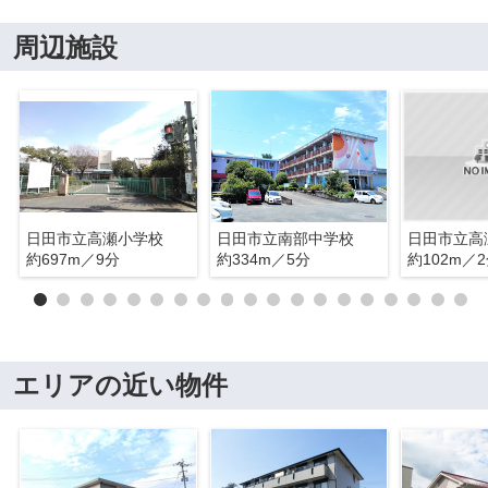
周辺施設
日田市立高瀬小学校
日田市立南部中学校
日田市立高
約697m／9分
約334m／5分
約102m／
エリアの近い物件