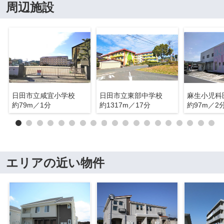
周辺施設
日田市立咸宜小学校
日田市立東部中学校
麻生小児科
約79m／1分
約1317m／17分
約97m／2
エリアの近い物件