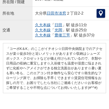
所在階 / 階建
所在地
大分県
日田市
淡窓
２丁目2-2
久大本線
「
日田
」駅 徒歩11分
交通
久大本線
「
光岡
」駅 徒歩25分
久大本線
「
豊後三芳
」駅 徒歩37分
「コーポK＆K」のここがイチオシ☆日田中央病院までのアクセ
スが楽☆徒歩3分と近いメリットがあります☆収納はシューズ
ボックス・クロゼットなどが備え付けられているので、衣類や
日用品の収納に重宝します☆入浴後でも温度や湿度に悩まされ
ずに化粧やヘアメイクができる独立洗面台があります☆暑い夏
も寒い冬も、このエアコン付き物件なら安心です☆衛生的なフ
ローリング床で、お掃除も手早くできます☆賃貸住宅情報をお
探しの方で、お困りでしたら当社にご連絡ください☆お客様が
ご希望することや不明な点についてお伺いいたします(#^^#)