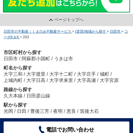
ページトップへ
日田市の不動産｜くまのみ不動産サービス
>
(賃貸)地域から探す
>
日田市
>
コ
ーポK＆K
>
203
市区町村から探す
日田市
/
阿蘇郡小国町
/
うきは市
町名から探す
大字三和
/
大字渡里
/
大字十二町
/
大字庄手
/
城町
/
上城内町
/
大字日高
/
大字求来里
/
大字高瀬
/
大字宮原
路線から探す
久大本線
/
日田彦山線
駅から探す
光岡
/
日田
/
豊後三芳
/
夜明
/
恵良
/
筑後大石
電話でお問い合わせ