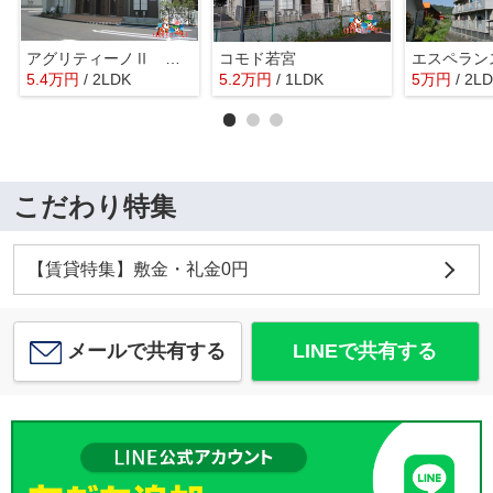
アグリティーノⅡ Ｂ棟
コモド若宮
エスペラン
5.4
万
円
/ 2LDK
5.2
万
円
/ 1LDK
5
万
円
/ 2L
こだわり特集
【賃貸特集】敷金・礼金0円
メールで共有する
LINEで共有する