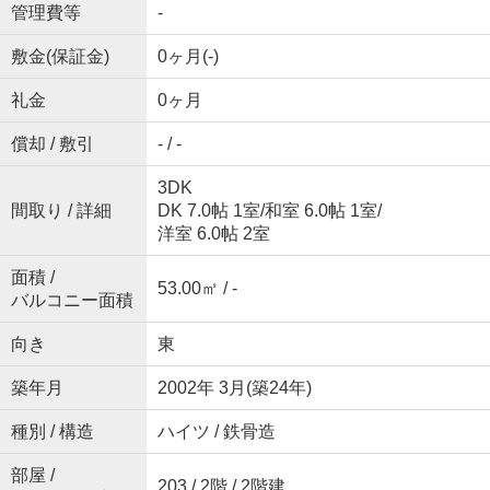
管理費等
-
敷金(保証金)
0ヶ月(-)
礼金
0ヶ月
償却 / 敷引
- / -
3DK
間取り / 詳細
DK 7.0帖 1室
/
和室 6.0帖 1室
/
洋室 6.0帖 2室
面積 /
53.00㎡ / -
バルコニー面積
向き
東
築年月
2002年 3月(築24年)
種別 / 構造
ハイツ / 鉄骨造
部屋 /
203 / 2階 / 2階建