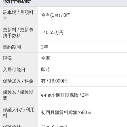
物件概要
駐車場 / 月額料
空有(1台) / 0円
金
更新料 / 更新事
- / 0.55万円
務手数料
契約期間
2年
現況
空家
入居可能日
即時
保険加入 / 料金
有 / 18,000円
保険名 / 保険期
e-net少額短期保険 / 2年
間
保証人代行利用
初回月額賃料総額の80％
料
保証会社
ジェイリース