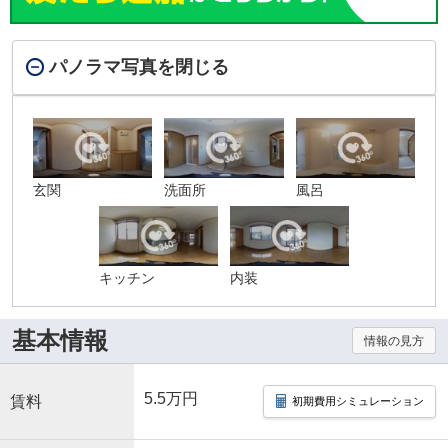
パノラマ写真を閉じる
玄関
洗面所
風呂
キッチン
内装
基本情報
情報の見方
5.5万円
賃料
初期費用シミュレーション