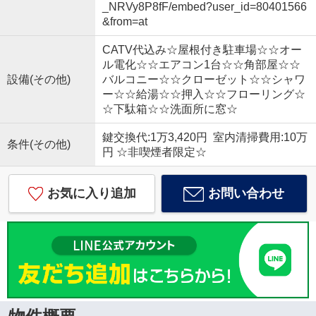
_NRVy8P8fF/embed?user_id=80401566
&from=at
CATV代込み☆屋根付き駐車場☆☆オー
ル電化☆☆エアコン1台☆☆角部屋☆☆
設備(その他)
バルコニー☆☆クローゼット☆☆シャワ
ー☆☆給湯☆☆押入☆☆フローリング☆
☆下駄箱☆☆洗面所に窓☆
鍵交換代:1万3,420円 室内清掃費用:10万
条件(その他)
円 ☆非喫煙者限定☆
お気に入り追加
お問い合わせ