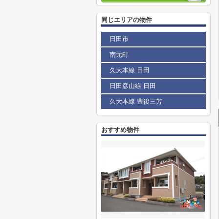
同じエリアの物件
日田市
南元町
久大本線 日田
日田彦山線 日田
久大本線 豊後三芳
おすすめ物件