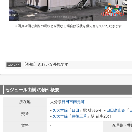
※写真や図と実際の現状とが異なる場合は現状を優先させていただきます
【外観】きれいな外観です
コメント
セジュール由樹
の物件概要
所在地
大分県
日田市
南元町
久大本線
「
日田
」駅 徒歩5分
日田彦山線
「
交通
久大本線
「
豊後三芳
」駅 徒歩23分
賃料
-
管理費・共