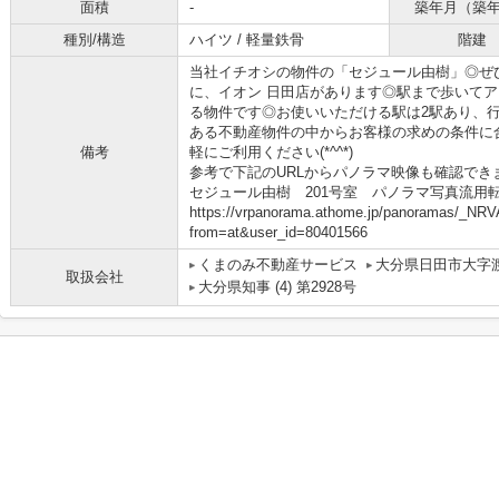
面積
-
築年月（築
種別/構造
ハイツ / 軽量鉄骨
階建
当社イチオシの物件の「セジュール由樹」◎ぜひ
に、イオン 日田店があります◎駅まで歩いてア
る物件です◎お使いいただける駅は2駅あり、
ある不動産物件の中からお客様の求めの条件に
備考
軽にご利用ください(*^^*)
参考で下記のURLからパノラマ映像も確認でき
セジュール由樹 201号室 パノラマ写真流用転載禁
https://vrpanorama.athome.jp/panoramas/_NRV
from=at&user_id=80401566
くまのみ不動産サービス
大分県日田市大字渡
取扱会社
大分県知事 (4) 第2928号