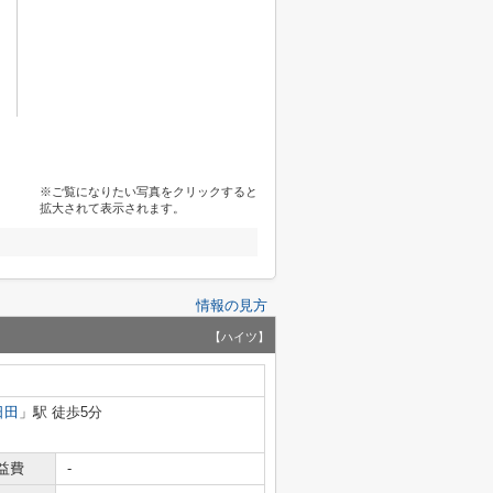
※ご覧になりたい写真をクリックすると
拡大されて表示されます。
情報の見方
【ハイツ】
日田
」駅 徒歩5分
益費
-