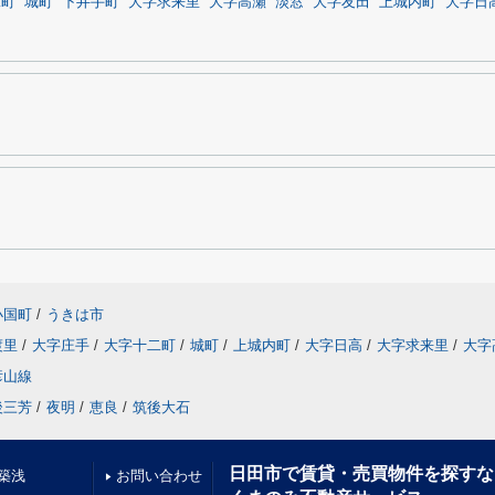
二町
城町
下井手町
大字求来里
大字高瀬
淡窓
大字友田
上城内町
大字日
小国町
/
うきは市
渡里
/
大字庄手
/
大字十二町
/
城町
/
上城内町
/
大字日高
/
大字求来里
/
大字
彦山線
後三芳
/
夜明
/
恵良
/
筑後大石
日田市で賃貸・売買物件を探すな
築浅
お問い合わせ