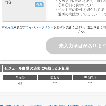
内容
任意
※
利用規約
及び
プライバシーポリシー
を必ずお読みください。左記内容に同
さい。
未入力項目がありま
セジュール由樹
の過去に掲載したお部屋
所在階
間取り
専有面積
2階
***
***