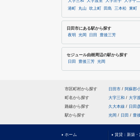
大字三和
大字渡里
大字庄手
大字十
港町
丸山
吹上町
田島
三本松
東町
日田市にある駅から探す
夜明
光岡
日田
豊後三芳
セジュール由樹周辺の駅から探す
日田
豊後三芳
光岡
市区町村から探す
日田市
/
阿蘇郡
町名から探す
大字三和
/
大字
路線から探す
久大本線
/
日田
駅から探す
光岡
/
日田
/
豊
ホーム
賃貸：新築・