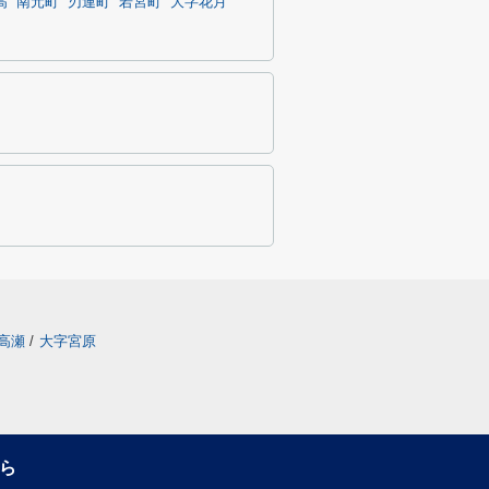
高
南元町
刃連町
若宮町
大字花月
高瀬
/
大字宮原
ら