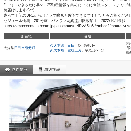
件です♪できるだけ早めに不動産情報を集めたい方は当社スタッフまでご連
お届けします(^o^)
参考で下記のURLからパノラマ映像も確認できます！ぜひともご覧くださ
セジュール由樹 201号室 パノラマ写真流用転載禁止 2022/10/8撮影
https://vrpanorama.athome.jp/panoramas/_NRVA5in3I/embed?from=at&us
所在地
交通
築
久大本線
「
日田
」駅 徒歩5分
大分県
日田市
南元町
2
久大本線
「
豊後三芳
」駅 徒歩23分
軽
物件情報
周辺施設