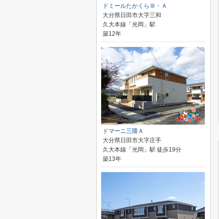
ドミールたかくらⅢ・Ａ
大分県日田市大字三和
久大本線「光岡」駅
築12年
ドマーニ三隈Ａ
大分県日田市大字庄手
久大本線「光岡」駅 徒歩19分
築13年