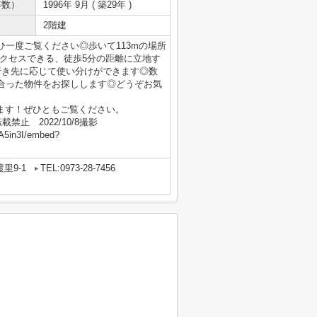
年数）
1996年 9月 ( 築29年 )
2階建
一度ご覧ください◎歩いて113mの場所
クセスできる、徒歩5分の距離に立地す
行き先に応じて使い分けができます◎数
合った物件をお探しします◎どうぞお気
ます！ぜひともご覧ください。
止 2022/10/8撮影
A5in3I/embed?
里9-1
TEL:0973-28-7456