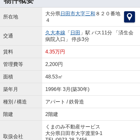
物件概要
大分県
日田市
大字三和
８２０番地
所在地
４
久大本線
「
日田
」駅 バス11分 「済生会
交通
病院入口」 停歩3分
賃料
4.35万円
管理費等
2,200円
面積
48.53㎡
築年月
1996年 3月(築30年)
種別 / 構造
アパート / 鉄骨造
階建
2階建
くまのみ不動産サービス
大分県日田市大字渡里9-1
取扱会社
TEL:0973-28-7456