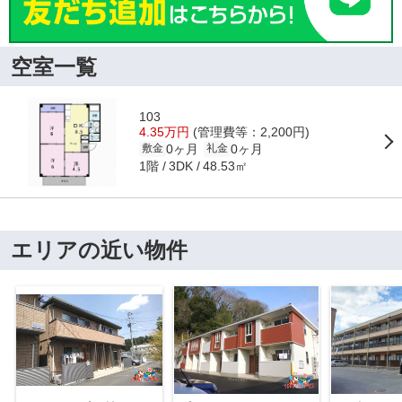
空室一覧
103
4.35万円
(管理費等：2,200円)
0ヶ月
0ヶ月
敷金
礼金
1階
48.53㎡
3DK
エリアの近い物件