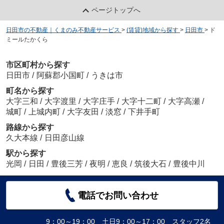
ページトップへ
日田市の不動産｜くまのみ不動産サービス
>
(賃貸)地域から探す
>
日田市
>
ド
ミールたかくら
市区町村から探す
日田市
/
阿蘇郡小国町
/
うきは市
町名から探す
大字三和
/
大字渡里
/
大字庄手
/
大字十二町
/
大字高瀬
/
城町
/
上城内町
/
大字友田
/
淡窓
/
下井手町
路線から探す
久大本線
/
日田彦山線
駅から探す
光岡
/
日田
/
豊後三芳
/
夜明
/
恵良
/
筑後大石
/
豊後中川
電話でお問い合わせ
9：00～19：00 土日9：00～17：00 スタッフ2名