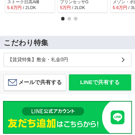
ストーク日高A棟
プリンセッサG
5.6
万
円
/ 2LDK
5
万
円
/ 2LDK
5.6
万
円
/ 3
こだわり特集
【賃貸特集】敷金・礼金0円
メールで共有する
LINEで共有する