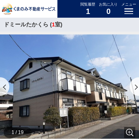
閲覧履歴
お気に入り
メニュー
1
0
ドミールたかくら (
1
室)
1 / 19