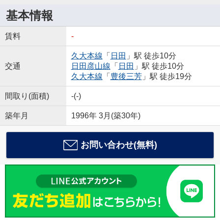
基本情報
賃料
-
久大本線
「
日田
」駅 徒歩10分
交通
日田彦山線
「
日田
」駅 徒歩10分
久大本線
「
豊後三芳
」駅 徒歩19分
間取り(面積)
-(-)
築年月
1996年 3月(築30年)
お問い合わせ(無料)