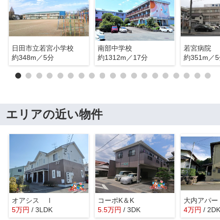
日田市立若宮小学校
南部中学校
若宮病院
約348m／5分
約1312m／17分
約351m／
エリアの近い物件
オアシス Ⅰ
コーポK＆K
大内アパー
5
万
円
/ 3LDK
5.5
万
円
/ 3DK
4
万
円
/ 2D