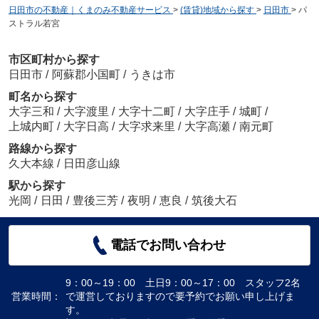
日田市の不動産｜くまのみ不動産サービス
>
(賃貸)地域から探す
>
日田市
>
パ
ストラル若宮
市区町村から探す
日田市
/
阿蘇郡小国町
/
うきは市
町名から探す
大字三和
/
大字渡里
/
大字十二町
/
大字庄手
/
城町
/
上城内町
/
大字日高
/
大字求来里
/
大字高瀬
/
南元町
路線から探す
久大本線
/
日田彦山線
駅から探す
光岡
/
日田
/
豊後三芳
/
夜明
/
恵良
/
筑後大石
電話でお問い合わせ
9：00～19：00 土日9：00～17：00 スタッフ2名
営業時間：
で運営しておりますので要予約でお願い申し上げま
す。