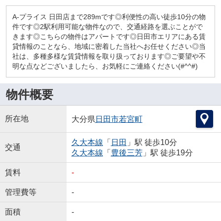
A-プライス 日田店まで289mです◎利便性の高い徒歩10分の物
件です◎2駅利用可能な物件なので、交通経路を選ぶことがで
きます◎こちらの物件はアパートです◎日田市エリアにある賃
貸情報のことなら、地域に密着した当社へお任せください◎当
社は、多種多様な賃貸情報を取り扱っております◎ご要望や不
明な点などございましたら、お気軽にご連絡ください(#^^#)
物件概要
所在地
大分県
日田市
若宮町
久大本線
「
日田
」駅 徒歩10分
交通
久大本線
「
豊後三芳
」駅 徒歩19分
賃料
-
管理費等
-
面積
-