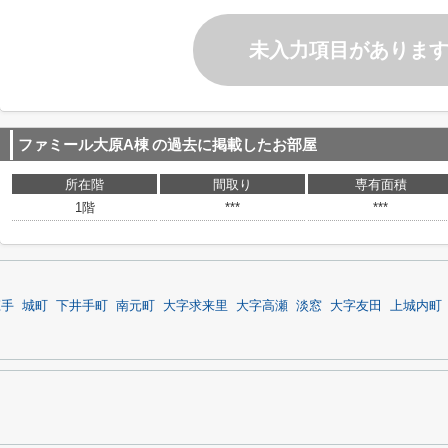
未入力項目がありま
ファミール大原A棟
の過去に掲載したお部屋
所在階
間取り
専有面積
1階
***
***
庄手
城町
下井手町
南元町
大字求来里
大字高瀬
淡窓
大字友田
上城内町