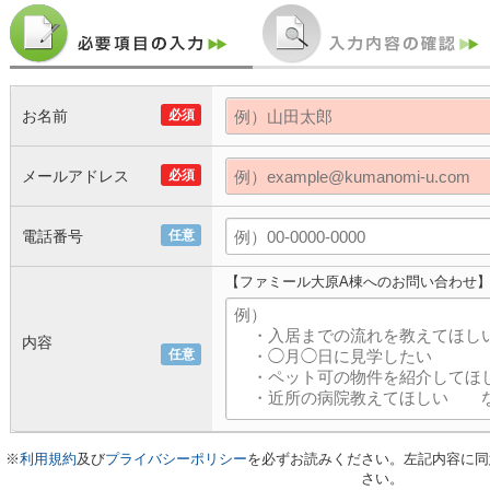
お名前
必須
メールアドレス
必須
電話番号
任意
【ファミール大原A棟へのお問い合わせ
内容
任意
※
利用規約
及び
プライバシーポリシー
を必ずお読みください。左記内容に同
さい。