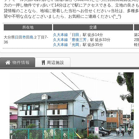
力の一押し物件です♪歩いて14分ほどで駅にアクセスできる、立地の良さ
貸情報のことなら、地域に密着した当社へお任せください♪当社は、多種多
望や不明な点などございましたら、お気軽にご連絡ください(^_^)
所在地
交通
久大本線
「
日田
」駅 徒歩14分
築
大分県
日田市
田島
２丁目7-
久大本線
「
豊後三芳
」駅 徒歩33分
2
36
久大本線
「
光岡
」駅 徒歩35分
軽
物件情報
周辺施設