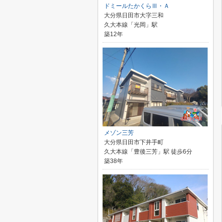
ドミールたかくらⅢ・Ａ
大分県日田市大字三和
久大本線「光岡」駅
築12年
メゾン三芳
大分県日田市下井手町
久大本線「豊後三芳」駅 徒歩6分
築38年