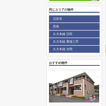
同じエリアの物件
日田市
田島
久大本線 日田
久大本線 豊後三芳
久大本線 光岡
おすすめ物件