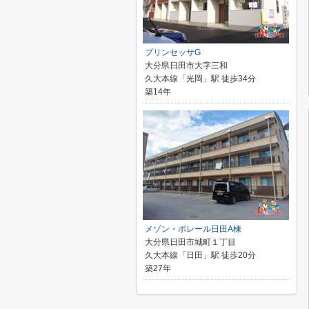
プリンセッサG
大分県日田市大字三和
久大本線「光岡」駅 徒歩34分
築14年
メゾン・ポレール日田A棟
大分県日田市城町１丁目
久大本線「日田」駅 徒歩20分
築27年