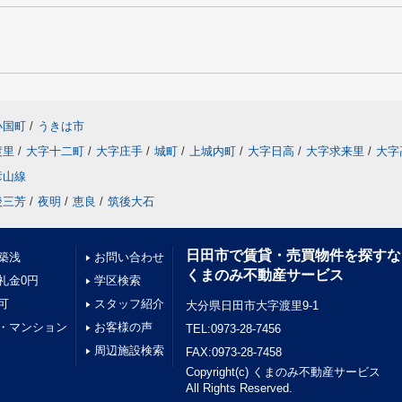
小国町
/
うきは市
渡里
/
大字十二町
/
大字庄手
/
城町
/
上城内町
/
大字日高
/
大字求来里
/
大字
彦山線
後三芳
/
夜明
/
恵良
/
筑後大石
日田市で賃貸・売買物件を探すな
築浅
お問い合わせ
くまのみ不動産サービス
礼金0円
学区検索
可
スタッフ紹介
大分県日田市大字渡里9-1
・マンション
お客様の声
TEL:0973-28-7456
周辺施設検索
FAX:0973-28-7458
Copyright(c) くまのみ不動産サービス
All Rights Reserved.