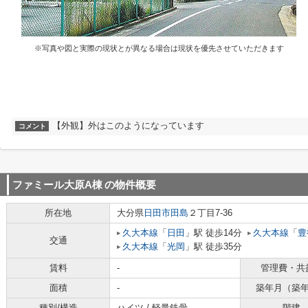
※写真や図と実際の現状とが異なる場合は現状を優先させていただきます
【外観】外はこのようになっています
コメント
ファミール大原A棟
の物件概要
所在地
大分県
日田市
田島
２丁目7-36
久大本線
「
日田
」駅 徒歩14分
久大本線
「
豊
交通
久大本線
「
光岡
」駅 徒歩35分
賃料
-
管理費・共
面積
-
築年月（築
種別/構造
ハイツ / 軽量鉄骨
階建