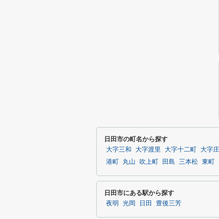
日田市の町名から探す
大字三和
大字渡里
大字十二町
大字
港町
丸山
吹上町
田島
三本松
東町
日田市にある駅から探す
夜明
光岡
日田
豊後三芳