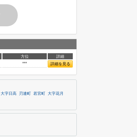
す
方位
詳細
***
詳細を見る
大字日高
刃連町
若宮町
大字花月