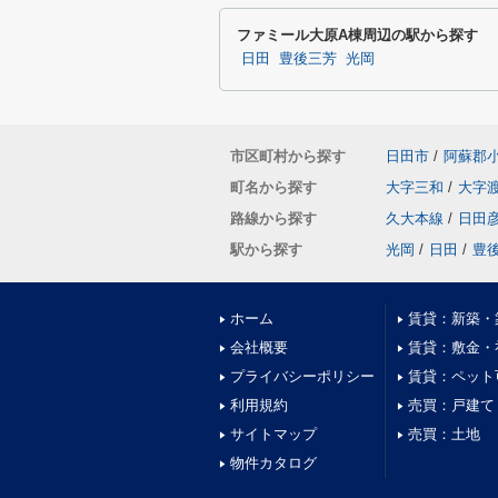
ファミール大原A棟周辺の駅から探す
日田
豊後三芳
光岡
市区町村から探す
日田市
/
阿蘇郡
町名から探す
大字三和
/
大字
路線から探す
久大本線
/
日田
駅から探す
光岡
/
日田
/
豊
ホーム
賃貸：新築・
会社概要
賃貸：敷金・
プライバシーポリシー
賃貸：ペット
利用規約
売買：戸建て
サイトマップ
売買：土地
物件カタログ