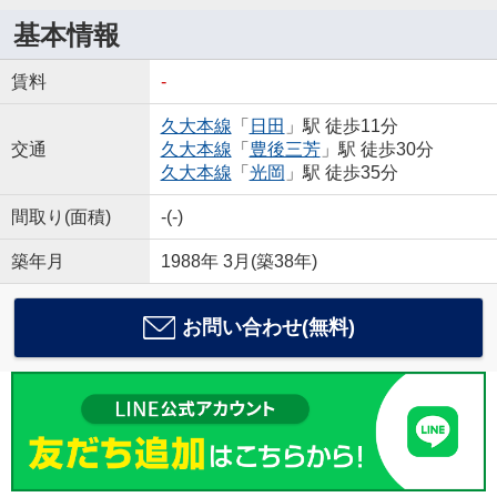
基本情報
賃料
-
久大本線
「
日田
」駅 徒歩11分
交通
久大本線
「
豊後三芳
」駅 徒歩30分
久大本線
「
光岡
」駅 徒歩35分
間取り(面積)
-(-)
築年月
1988年 3月(築38年)
お問い合わせ(無料)