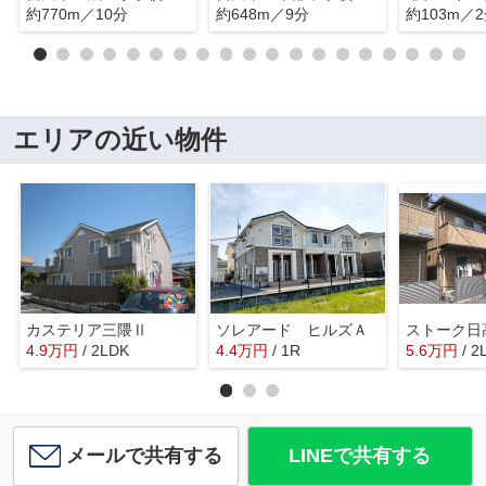
約770m／10分
約648m／9分
約103m／
エリアの近い物件
カステリア三隈Ⅱ
ソレアード ヒルズＡ
ストーク日
4.9
万
円
/ 2LDK
4.4
万
円
/ 1R
5.6
万
円
/ 2
メールで共有する
LINEで共有する