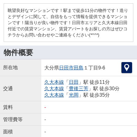
眺望良好なマンションです！駅まで徒歩11分の物件です！造り
とデザインに関して、自信をもって情報を提供できるマンショ
ンです！陽当りが良い物件です！日田市エリアと久大本線日田
付近での賃貸マンション、賃貸アパートをお探しの方はぜひコ
チラからお問い合わせやご連絡をください(*^^*)
物件概要
所在地
大分県
日田市
田島
１丁目9-6
久大本線
「
日田
」駅 徒歩11分
交通
久大本線
「
豊後三芳
」駅 徒歩30分
久大本線
「
光岡
」駅 徒歩35分
賃料
-
管理費等
-
面積
-