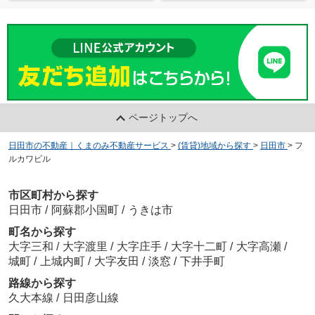
ページトップへ
日田市の不動産｜くまのみ不動産サービス
>
(賃貸)地域から探す
>
日田市
>
フ
ルカワビル
市区町村から探す
日田市
/
阿蘇郡小国町
/
うきは市
町名から探す
大字三和
/
大字渡里
/
大字庄手
/
大字十二町
/
大字高瀬
/
城町
/
上城内町
/
大字友田
/
淡窓
/
下井手町
路線から探す
久大本線
/
日田彦山線