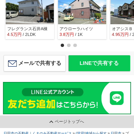
フレグランス石井A棟
アウローラハイツ
オアシスＢ
4.5
万
円
/ 2LDK
3.8
万
円
/ 1K
4.95
万
円
/
メールで共有する
LINEで共有する
ページトップへ
日田市の不動産｜くまのみ不動産サービス
>
(賃貸)地域から探す
>
日田市
>
プ