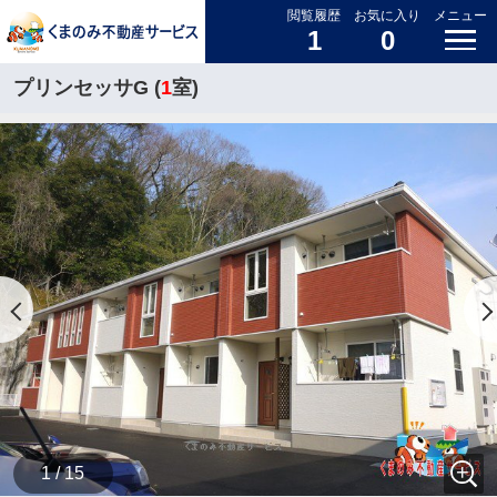
閲覧履歴
お気に入り
メニュー
1
0
プリンセッサG (
1
室)
1 / 15