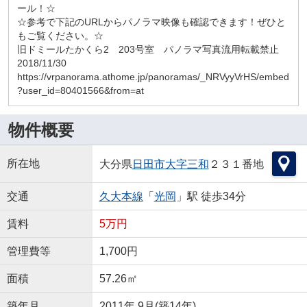
ール！☆
☆参考で下記のURLからパノラマ映像も確認できます！ぜひと
もご覧ください。☆
旧ドミールたかくら2 203号室 パノラマ写真流用転載禁止
2018/11/30
https://vrpanorama.athome.jp/panoramas/_NRVyyVrHS/embed
?user_id=80401566&from=at
物件概要
所在地
大分県
日田市
大字三和
２３１番地
交通
久大本線
「
光岡
」駅 徒歩34分
賃料
5万円
管理費等
1,700円
面積
57.26㎡
築年月
2011年 9月(築14年)