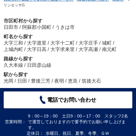
リンセッサG
市区町村から探す
日田市
/
阿蘇郡小国町
/
うきは市
町名から探す
大字三和
/
大字渡里
/
大字十二町
/
大字庄手
/
城町
/
上城内町
/
大字日高
/
大字求来里
/
大字高瀬
/
南元町
路線から探す
久大本線
/
日田彦山線
駅から探す
光岡
/
日田
/
豊後三芳
/
夜明
/
恵良
/
筑後大石
電話でお問い合わせ
9：00～19：00 土日9：00～17：00 スタッフ2名
営業時間：
で運営しておりますので要予約でお願い申し上げま
す。
定休日：
水曜日、祝日、夏季、冬季、ＧＷ