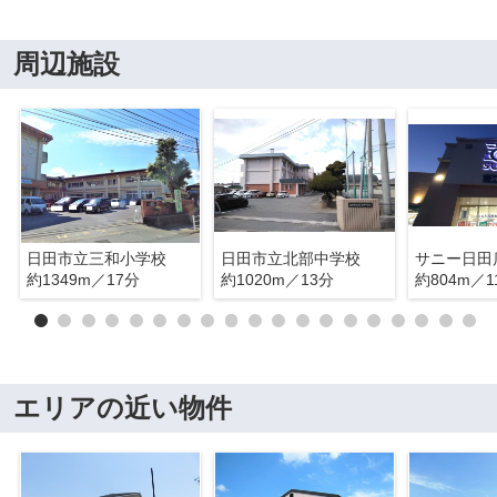
周辺施設
日田市立三和小学校
日田市立北部中学校
サニー日田
約1349m／17分
約1020m／13分
約804m／1
エリアの近い物件