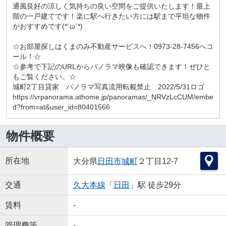
通風良好の涼しく気持ちの良い空間をご提供いたします！最上
階の一戸建てです！楽に駅へ行きたい方には駅まで平坦な物件
がおすすめです(*´ω`*)
☆お部屋探しはくまのみ不動産サービスへ！0973-28-7456へコ
ール！☆
☆参考で下記のURLからパノラマ映像も確認できます！ぜひと
もご覧ください。☆
城町2丁目貸家 パノラマ写真流用転載禁止 2022/5/31ロゴ
https://vrpanorama.athome.jp/panoramas/_NRVzLcCUM/embe
d?from=at&user_id=80401566
物件概要
所在地
大分県
日田市
城町
２丁目12-7
交通
久大本線
「
日田
」駅 徒歩29分
賃料
-
管理費等
-