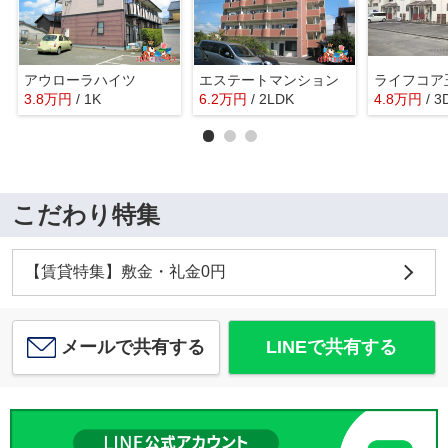
アウローラハイツ
エステートマンション
ライフコア
3.8
万
円
/ 1K
6.2
万
円
/ 2LDK
4.8
万
円
/ 3
こだわり特集
【賃貸特集】敷金・礼金0円
メールで共有する
LINEで共有する