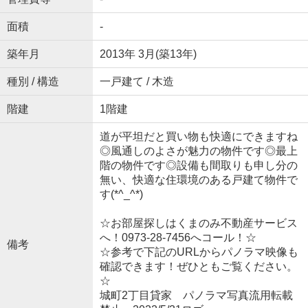
面積
-
築年月
2013年 3月(築13年)
種別 / 構造
一戸建て / 木造
階建
1階建
道が平坦だと買い物も快適にできますね
◎風通しのよさが魅力の物件です◎最上
階の物件です◎設備も間取りも申し分の
無い、快適な住環境のある戸建て物件で
す(*^_^*)
☆お部屋探しはくまのみ不動産サービス
へ！0973-28-7456へコール！☆
備考
☆参考で下記のURLからパノラマ映像も
確認できます！ぜひともご覧ください。
☆
城町2丁目貸家 パノラマ写真流用転載