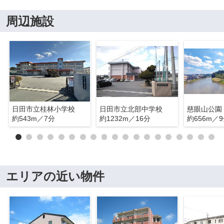
周辺施設
日田市立桂林小学校
日田市立北部中学校
慈眼山公園
約543m／7分
約1232m／16分
約656m／
エリアの近い物件