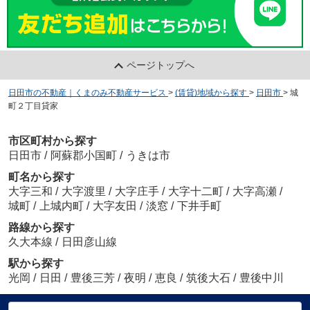
ページトップへ
日田市の不動産｜くまのみ不動産サービス
>
(賃貸)地域から探す
>
日田市
>
城
町２丁目貸家
市区町村から探す
日田市
/
阿蘇郡小国町
/
うきは市
町名から探す
大字三和
/
大字渡里
/
大字庄手
/
大字十二町
/
大字高瀬
/
城町
/
上城内町
/
大字友田
/
淡窓
/
下井手町
路線から探す
久大本線
/
日田彦山線
駅から探す
光岡
/
日田
/
豊後三芳
/
夜明
/
恵良
/
筑後大石
/
豊後中川