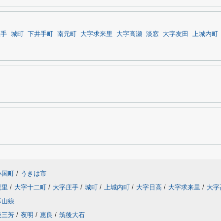
庄手
城町
下井手町
南元町
大字求来里
大字高瀬
淡窓
大字友田
上城内町
小国町
/
うきは市
渡里
/
大字十二町
/
大字庄手
/
城町
/
上城内町
/
大字日高
/
大字求来里
/
大字
彦山線
後三芳
/
夜明
/
恵良
/
筑後大石