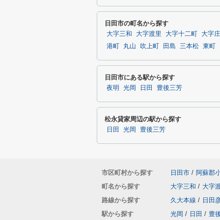
日田市の町名から探す
大字三和
大字渡里
大字十二町
大字
港町
丸山
吹上町
田島
三本松
東町
日田市にある駅から探す
夜明
光岡
日田
豊後三芳
松永貸家周辺の駅から探す
日田
光岡
豊後三芳
市区町村から探す
日田市
/
阿蘇郡
町名から探す
大字三和
/
大字
路線から探す
久大本線
/
日田
駅から探す
光岡
/
日田
/
豊