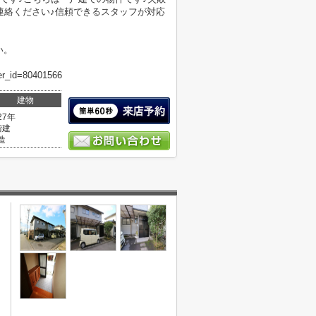
連絡ください♪信頼できるスタッフが対応
い。
er_id=80401566
建物
27年
階建
造