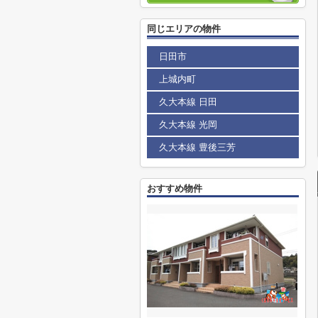
同じエリアの物件
日田市
上城内町
久大本線 日田
久大本線 光岡
久大本線 豊後三芳
おすすめ物件