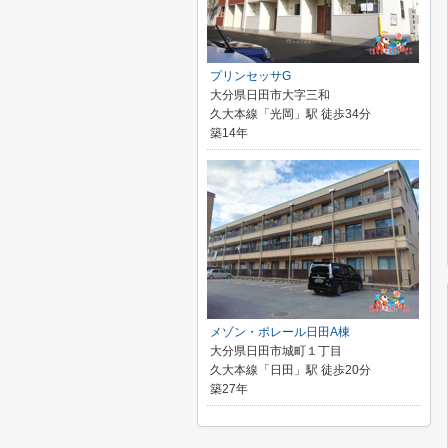
プリンセッサG
大分県日田市大字三和
久大本線「光岡」駅 徒歩34分
築14年
メゾン・ポレール日田A棟
大分県日田市城町１丁目
久大本線「日田」駅 徒歩20分
築27年