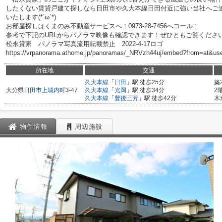
したくない賃貸戸建て探しなら日田市や久大本線日田付近に強い当社へご
いたします(*´ω`*)
お部屋探しはくまのみ不動産サービスへ！0973-28-7456へコール！
参考で下記のURLからパノラマ映像も確認できます！ぜひともご覧くださ
松永貸家 パノラマ写真流用転載禁止 2022-4-17ロゴ
https://vrpanorama.athome.jp/panoramas/_NRVzh44uj/embed?from=at&us
所在地
交通
久大本線
「
日田
」駅 徒歩25分
築
大分県
日田市
上城内町
3-47
久大本線
「
光岡
」駅 徒歩34分
2
久大本線
「
豊後三芳
」駅 徒歩42分
木
物件情報
周辺施設