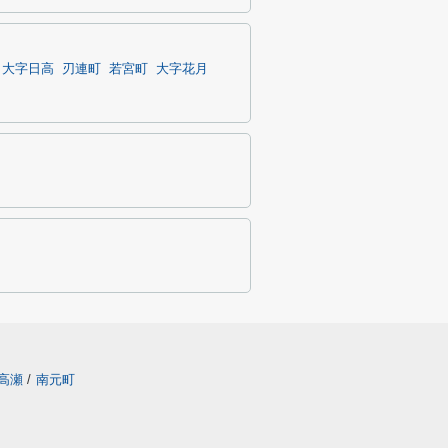
大字日高
刃連町
若宮町
大字花月
高瀬
/
南元町