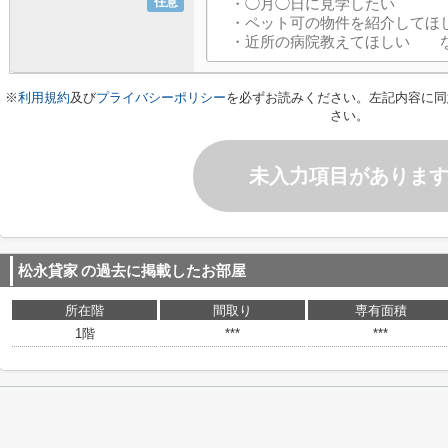
任意
※
利用規約
及び
プライバシーポリシー
を必ずお読みください。左記内容に同
さい。
未入力項目がありま
松永貸家
の過去に掲載したお部屋
所在階
間取り
専有面積
1階
***
***