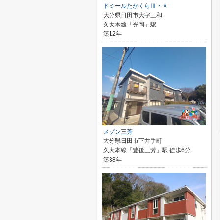
ドミールたかくらⅢ・Ａ
大分県日田市大字三和
久大本線「光岡」駅
築12年
メゾン三芳
大分県日田市下井手町
久大本線「豊後三芳」駅 徒歩6分
築38年