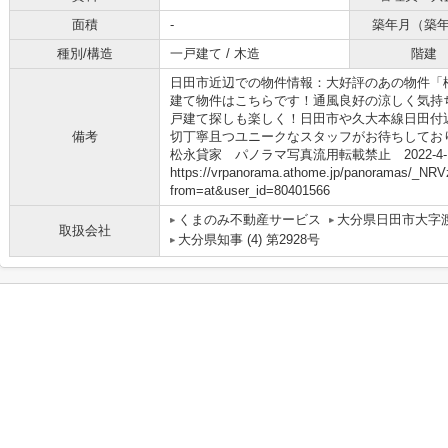
面積
-
築年月（築
種別/構造
一戸建て / 木造
階建
日田市近辺での物件情報：大好評のあの物件「
建て物件はこちらです！通風良好の涼しく気持
戸建て探しも楽しく！日田市や久大本線日田付
備考
切丁寧且つユニークなスタッフがお待ちしております
松永貸家 パノラマ写真流用転載禁止 2022-4-
https://vrpanorama.athome.jp/panoramas/_NR
from=at&user_id=80401566
くまのみ不動産サービス
大分県日田市大字渡
取扱会社
大分県知事 (4) 第2928号