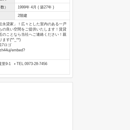
年数）
1999年 4月 ( 築27年 )
2階建
松永貸家」！広々とした室内のある一戸
ちの良い空間をご提供いたします！賃貸
近のことなら当社へご連絡ください！親
(*^_^*)
17ロゴ
Vzh44uj/embed?
里9-1
TEL:0973-28-7456