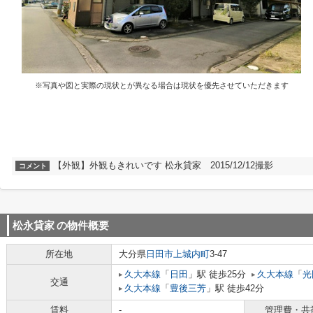
※写真や図と実際の現状とが異なる場合は現状を優先させていただきます
【外観】外観もきれいです 松永貸家 2015/12/12撮影
コメント
松永貸家
の物件概要
所在地
大分県
日田市
上城内町
3-47
久大本線
「
日田
」駅 徒歩25分
久大本線
「
光
交通
久大本線
「
豊後三芳
」駅 徒歩42分
賃料
-
管理費・共